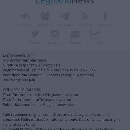
Registrati
Redazione
Invia notizia
Feed RSS
Facebook
Twitter
Instagram
Contatti
Pubblicità
Legnanonews.com
Sito di informazione locale
Direttore responsabile: Marco Tajè
Registrazione al Tribunale di Milano n° 639 del 23/10/08
Redazione: Via Matteotti, 3 (presso Famiglia Legnanese)
20025 Legnano (MI)
Cell.: +39.393.9013760
Email Direzione: direttore@legnanonews.com
Email Redazione: info@legnanonews.com
Pubblicità: commerciale@legnanonews.com
Tutti i contenuti originali sono di proprietà di LegnanoNews, ne è
consentito l'utilizzo citando il sito come fonte. Dei contenuti non originali
viene citata la fonte.
Copyright © 2016 - 2026 - LegnanoNews - Proprietà di Professional