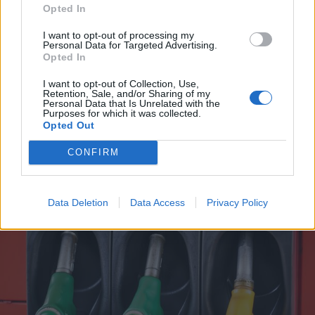
Opted In
I want to opt-out of processing my
Personal Data for Targeted Advertising.
Opted In
SCUOLA
Graduatorie insegnamento a
I want to opt-out of Collection, Use,
Retention, Sale, and/or Sharing of my
Milano e provincia, Cgil: “Boom di
Personal Data that Is Unrelated with the
Purposes for which it was collected.
specializzati sul sostegno. Carenze
Opted Out
alla primaria, esubero alle
superiori”
CONFIRM
Data Deletion
Data Access
Privacy Policy