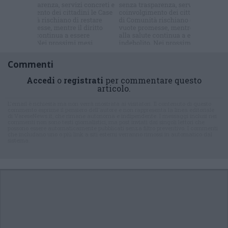
newsletter
Commenti
Accedi
o
registrati
per commentare questo
articolo.
L'email è richiesta ma non verrà mostrata ai visitatori. Il contenuto di questo
commento esprime il pensiero dell'autore e non rappresenta la linea editoriale
di VareseNews.it, che rimane autonoma e indipendente. I messaggi inclusi nei
commenti non sono testi giornalistici, ma post inviati dai singoli lettori che
possono essere automaticamente pubblicati senza filtro preventivo. I commenti
che includano uno o più link a siti esterni verranno rimossi in automatico dal
sistema.