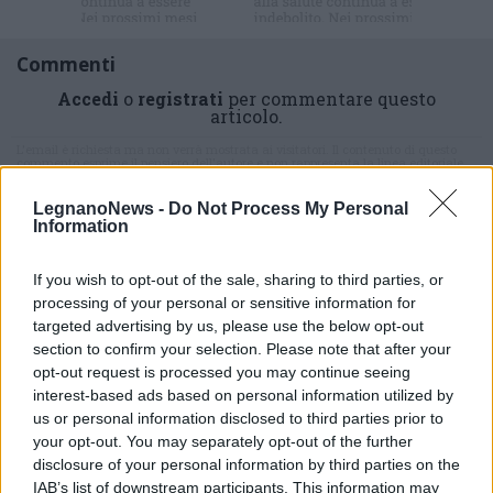
Commenti
Accedi
o
registrati
per commentare questo
articolo.
L'email è richiesta ma non verrà mostrata ai visitatori. Il contenuto di questo
commento esprime il pensiero dell'autore e non rappresenta la linea editoriale
di VareseNews.it, che rimane autonoma e indipendente. I messaggi inclusi nei
commenti non sono testi giornalistici, ma post inviati dai singoli lettori che
possono essere automaticamente pubblicati senza filtro preventivo. I commenti
LegnanoNews -
Do Not Process My Personal
che includano uno o più link a siti esterni verranno rimossi in automatico dal
Information
sistema.
If you wish to opt-out of the sale, sharing to third parties, or
processing of your personal or sensitive information for
targeted advertising by us, please use the below opt-out
section to confirm your selection. Please note that after your
opt-out request is processed you may continue seeing
interest-based ads based on personal information utilized by
us or personal information disclosed to third parties prior to
your opt-out. You may separately opt-out of the further
disclosure of your personal information by third parties on the
IAB’s list of downstream participants. This information may