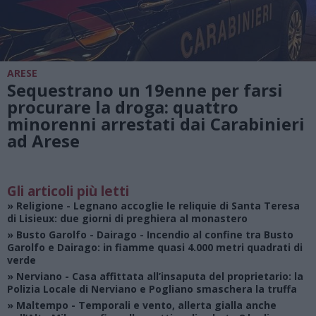
ARESE
Sequestrano un 19enne per farsi
procurare la droga: quattro
minorenni arrestati dai Carabinieri
ad Arese
Gli articoli più letti
»
Religione
- Legnano accoglie le reliquie di Santa Teresa
di Lisieux: due giorni di preghiera al monastero
»
Busto Garolfo - Dairago
- Incendio al confine tra Busto
Garolfo e Dairago: in fiamme quasi 4.000 metri quadrati di
verde
»
Nerviano
- Casa affittata all’insaputa del proprietario: la
Polizia Locale di Nerviano e Pogliano smaschera la truffa
»
Maltempo
- Temporali e vento, allerta gialla anche