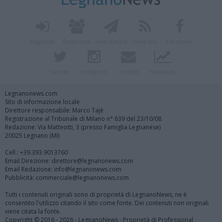
Registrati
Redazione
Invia notizia
Feed RSS
Facebook
Twitter
Instagram
Contatti
Pubblicità
Legnanonews.com
Sito di informazione locale
Direttore responsabile: Marco Tajè
Registrazione al Tribunale di Milano n° 639 del 23/10/08
Redazione: Via Matteotti, 3 (presso Famiglia Legnanese)
20025 Legnano (MI)
Cell.: +39.393.9013760
Email Direzione: direttore@legnanonews.com
Email Redazione: info@legnanonews.com
Pubblicità: commerciale@legnanonews.com
Tutti i contenuti originali sono di proprietà di LegnanoNews, ne è
consentito l'utilizzo citando il sito come fonte. Dei contenuti non originali
viene citata la fonte.
Copyright © 2016 - 2026 - LegnanoNews - Proprietà di Professional