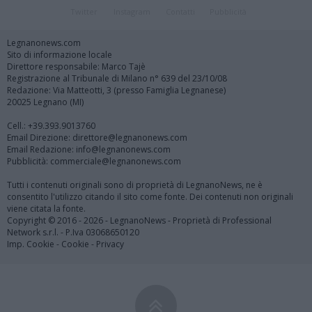
Twitter
Instagram
Contatti
Pubblicità
Legnanonews.com
Sito di informazione locale
Direttore responsabile: Marco Tajè
Registrazione al Tribunale di Milano n° 639 del 23/10/08
Redazione: Via Matteotti, 3 (presso Famiglia Legnanese)
20025 Legnano (MI)
Cell.: +39.393.9013760
Email Direzione: direttore@legnanonews.com
Email Redazione: info@legnanonews.com
Pubblicità: commerciale@legnanonews.com
Tutti i contenuti originali sono di proprietà di LegnanoNews, ne è
consentito l'utilizzo citando il sito come fonte. Dei contenuti non originali
viene citata la fonte.
Copyright © 2016 - 2026 - LegnanoNews - Proprietà di Professional
Network s.r.l. - P.Iva 03068650120
Imp. Cookie
-
Cookie
-
Privacy