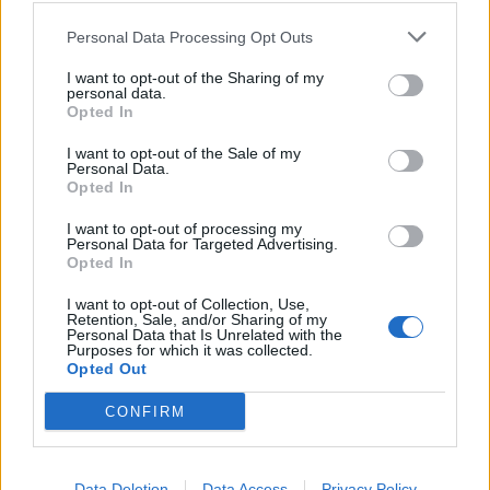
ALTRE NOTIZIE DI LEGNANO
Personal Data Processing Opt Outs
I want to opt-out of the Sharing of my
personal data.
Opted In
I want to opt-out of the Sale of my
Personal Data.
Opted In
I want to opt-out of processing my
Personal Data for Targeted Advertising.
Opted In
I want to opt-out of Collection, Use,
Retention, Sale, and/or Sharing of my
Personal Data that Is Unrelated with the
Purposes for which it was collected.
Opted Out
CONFIRM
EVENTI
Tra stelle, trekking ed
enogastronomia e notte di San
Data Deletion
Data Access
Privacy Policy