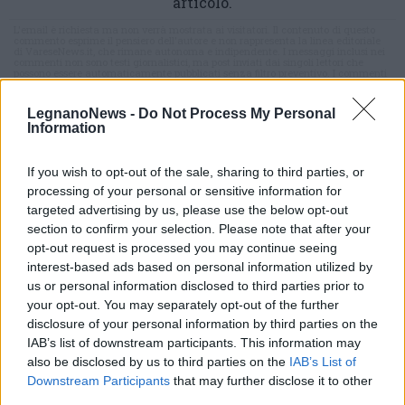
articolo.
L'email è richiesta ma non verrà mostrata ai visitatori. Il contenuto di questo
commento esprime il pensiero dell'autore e non rappresenta la linea editoriale
di VareseNews.it, che rimane autonoma e indipendente. I messaggi inclusi nei
commenti non sono testi giornalistici, ma post inviati dai singoli lettori che
possono essere automaticamente pubblicati senza filtro preventivo. I commenti
che includano uno o più link a siti esterni verranno rimossi in automatico dal
sistema.
LegnanoNews -
Do Not Process My Personal
Information
If you wish to opt-out of the sale, sharing to third parties, or
processing of your personal or sensitive information for
targeted advertising by us, please use the below opt-out
section to confirm your selection. Please note that after your
opt-out request is processed you may continue seeing
interest-based ads based on personal information utilized by
us or personal information disclosed to third parties prior to
your opt-out. You may separately opt-out of the further
disclosure of your personal information by third parties on the
IAB’s list of downstream participants. This information may
also be disclosed by us to third parties on the
IAB’s List of
Downstream Participants
that may further disclose it to other
third parties.