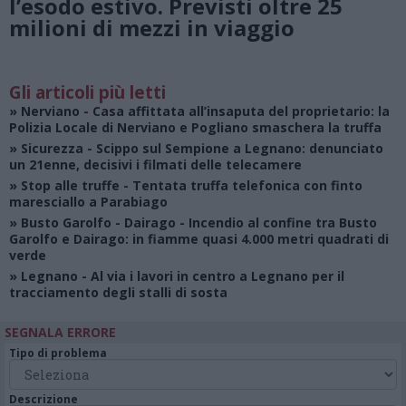
l’esodo estivo. Previsti oltre 25
milioni di mezzi in viaggio
Gli articoli più letti
»
Nerviano
- Casa affittata all’insaputa del proprietario: la
Polizia Locale di Nerviano e Pogliano smaschera la truffa
»
Sicurezza
- Scippo sul Sempione a Legnano: denunciato
un 21enne, decisivi i filmati delle telecamere
»
Stop alle truffe
- Tentata truffa telefonica con finto
maresciallo a Parabiago
»
Busto Garolfo - Dairago
- Incendio al confine tra Busto
Garolfo e Dairago: in fiamme quasi 4.000 metri quadrati di
verde
»
Legnano
- Al via i lavori in centro a Legnano per il
tracciamento degli stalli di sosta
SEGNALA ERRORE
Tipo di problema
Descrizione