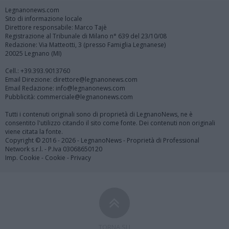
Legnanonews.com
Sito di informazione locale
Direttore responsabile: Marco Tajè
Registrazione al Tribunale di Milano n° 639 del 23/10/08
Redazione: Via Matteotti, 3 (presso Famiglia Legnanese)
20025 Legnano (MI)
Cell.: +39.393.9013760
Email Direzione: direttore@legnanonews.com
Email Redazione: info@legnanonews.com
Pubblicità: commerciale@legnanonews.com
Tutti i contenuti originali sono di proprietà di LegnanoNews, ne è
consentito l'utilizzo citando il sito come fonte. Dei contenuti non originali
viene citata la fonte.
Copyright © 2016 - 2026 - LegnanoNews - Proprietà di Professional
Network s.r.l. - P.Iva 03068650120
Imp. Cookie
-
Cookie
-
Privacy
TORNA SU