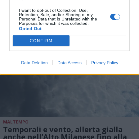
ALTRE NOTIZIE DI LEGNANO
I want to opt-out of Collection, Use,
Retention, Sale, and/or Sharing of my
Personal Data that Is Unrelated with the
Purposes for which it was collected.
Opted Out
CONFIRM
Data Deletion
Data Access
Privacy Policy
MALTEMPO
Temporali e vento, allerta gialla
anche nell’Alto Milanese fino alla