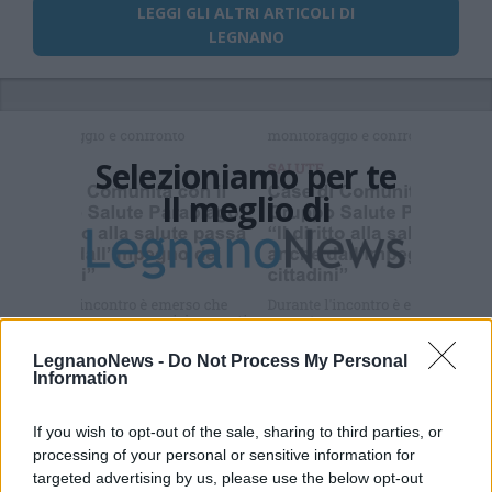
LEGGI GLI ALTRI ARTICOLI DI
LEGNANO
Selezioniamo per te
Il meglio di
Iscriviti alla
newsletter
LegnanoNews -
Do Not Process My Personal
Information
If you wish to opt-out of the sale, sharing to third parties, or
Commenti
processing of your personal or sensitive information for
targeted advertising by us, please use the below opt-out
Accedi
o
registrati
per commentare questo