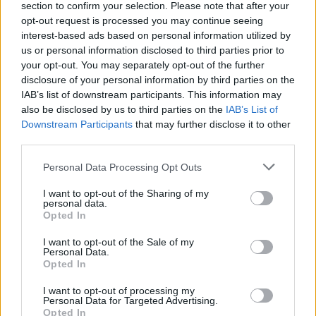
articolo.
section to confirm your selection. Please note that after your
opt-out request is processed you may continue seeing
L'email è richiesta ma non verrà mostrata ai visitatori. Il contenuto di questo
interest-based ads based on personal information utilized by
commento esprime il pensiero dell'autore e non rappresenta la linea editoriale
di VareseNews.it, che rimane autonoma e indipendente. I messaggi inclusi nei
us or personal information disclosed to third parties prior to
commenti non sono testi giornalistici, ma post inviati dai singoli lettori che
possono essere automaticamente pubblicati senza filtro preventivo. I commenti
your opt-out. You may separately opt-out of the further
che includano uno o più link a siti esterni verranno rimossi in automatico dal
sistema.
disclosure of your personal information by third parties on the
IAB’s list of downstream participants. This information may
also be disclosed by us to third parties on the
IAB’s List of
Downstream Participants
that may further disclose it to other
third parties.
Personal Data Processing Opt Outs
I want to opt-out of the Sharing of my
personal data.
Opted In
I want to opt-out of the Sale of my
Personal Data.
Opted In
I want to opt-out of processing my
Personal Data for Targeted Advertising.
Opted In