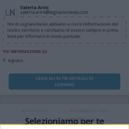
Valeria Arini
valeria.arini@legnanonews.com
Noi di LegnanoNews abbiamo a cuore l'informazione del
nostro territorio e cerchiamo di essere sempre in prima
linea per informarvi in modo puntuale.
PIÙ INFORMAZIONI SU
legnano
LEGGI GLI ALTRI ARTICOLI DI
LEGNANO
Selezioniamo per te