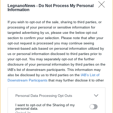
Il meglio di
LegnanoNews -
Do Not Process My Personal
Information
Iscriviti alla
If you wish to opt-out of the sale, sharing to third parties, or
processing of your personal or sensitive information for
newsletter
targeted advertising by us, please use the below opt-out
section to confirm your selection. Please note that after your
opt-out request is processed you may continue seeing
interest-based ads based on personal information utilized by
us or personal information disclosed to third parties prior to
Commenti
your opt-out. You may separately opt-out of the further
Accedi
o
registrati
per commentare questo
disclosure of your personal information by third parties on the
articolo.
IAB’s list of downstream participants. This information may
also be disclosed by us to third parties on the
IAB’s List of
L'email è richiesta ma non verrà mostrata ai visitatori. Il contenuto di questo
commento esprime il pensiero dell'autore e non rappresenta la linea editoriale
Downstream Participants
that may further disclose it to other
di VareseNews.it, che rimane autonoma e indipendente. I messaggi inclusi nei
commenti non sono testi giornalistici, ma post inviati dai singoli lettori che
third parties.
possono essere automaticamente pubblicati senza filtro preventivo. I commenti
che includano uno o più link a siti esterni verranno rimossi in automatico dal
sistema.
Personal Data Processing Opt Outs
I want to opt-out of the Sharing of my
personal data.
Opted In