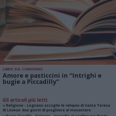
LIBRO SUL COMODINO
Amore e pasticcini in “Intrighi e
bugie a Piccadilly”
Gli articoli più letti
»
Religione
- Legnano accoglie le reliquie di Santa Teresa
di Lisieux: due giorni di preghiera al monastero
»
Busto Garolfo - Dairago
- Incendio al confine tra Busto