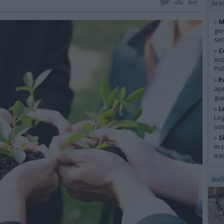
Arti
»
M
gio
se
»
C
eco
Pol
»
E
ape
gia
»
L
Leg
so
»
S
in 
tra
Gal