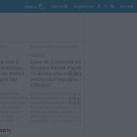
Cerca
Seguici su
Accedi
Meteo
elezioniamo per te
Il meglio di
 VISTI