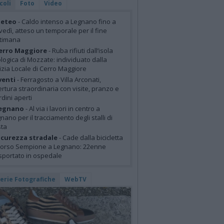
coli
Foto
Video
eteo
- Caldo intenso a Legnano fino a
vedì, atteso un temporale per il fine
ttimana
erro Maggiore
- Ruba rifiuti dall’isola
logica di Mozzate: individuato dalla
izia Locale di Cerro Maggiore
venti
- Ferragosto a Villa Arconati,
rtura straordinaria con visite, pranzo e
rdini aperti
egnano
- Al via i lavori in centro a
nano per il tracciamento degli stalli di
sta
icurezza stradale
- Cade dalla bicicletta
corso Sempione a Legnano: 22enne
sportato in ospedale
lerie Fotografiche
WebTV