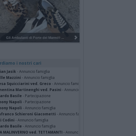
Pulizia del bosco del Rugareto a ...
rdiamo i nostri cari
ian Jasik
- Annuncio famiglia
lle Mazzini
- Annuncio famiglia
sa Squicciarini ved. Greco
- Annuncio famiglia
mentina Martinenghi ved. Pasini
- Annuncio famiglia
cardo Basile
- Partecipazione
hony Napoli
- Partecipazione
hony Napoli
- Annuncio famiglia
nfranco Schieroni Giacometti
- Annuncio famiglia
i Codini
- Annuncio famiglia
cardo Basile
- Annuncio famiglia
A MALINVERNO ved. TETTAMANTI
- Annuncio famiglia