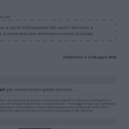
ws.com
 a cuore l'informazione del nostro territorio e
in prima linea per informarvi in modo puntuale.
Pubblicato il 13 Maggio 2026
ati
per commentare questo articolo.
tatori. Il contenuto di questo commento esprime il pensiero dell'autore e
s.it, che rimane autonoma e indipendente. I messaggi inclusi nei commenti
ingoli lettori che possono essere automaticamente pubblicati senza filtro
nk a siti esterni verranno rimossi in automatico dal sistema.