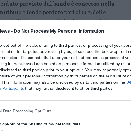
perduto previsto dal bando è concesso nella
ntributo a fondo perduto pari al 50% delle
sibili (in conto capitale). L’importo dei
 va da
un minimo di 3mila
a un massimo di
ews -
Do Not Process My Personal Information
l 50% delle spese complessive ammissibili in
to opt-out of the sale, sharing to third parties, or processing of your per
formation for targeted advertising by us, please use the below opt-out s
r selection. Please note that after your opt-out request is processed y
 contributo le realtà classificate come micro,
eing interest-based ads based on personal information utilized by us or
 (MPMI), regolarmente costituite, iscritte e
disclosed to third parties prior to your opt-out. You may separately opt-
losure of your personal information by third parties on the IAB’s list of
lle Imprese con almeno due bilanci depositati
. This information may also be disclosed by us to third parties on the
IA
ni fiscali presentate) e con una sede
Participants
that may further disclose it to other third parties.
esi) in cui si svolge l’attività produttiva a
ssere realizzate le attività di progetto e gli
l Data Processing Opt Outs
one di apparecchiature.
o opt-out of the Sharing of my personal data.
tro avviato a Legnano riguarda la riduzione
In