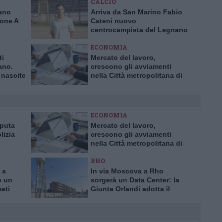
CALCIO
nano
Arriva da San Marino Fabio
rone A
Cateni nuovo
centrocampista del Legnano
calcio
ECONOMIA
ti
Mercato del lavoro,
ano.
crescono gli avviamenti
 nascite
nella Città metropolitana di
0 anni
Milano
ECONOMIA
aputa
Mercato del lavoro,
lizia
crescono gli avviamenti
nella Città metropolitana di
a truffa
Milano
RHO
 a
In via Moscova a Rho
o un
sorgerà un Data Center: la
mati
Giunta Orlandi adotta il
piano attuativo