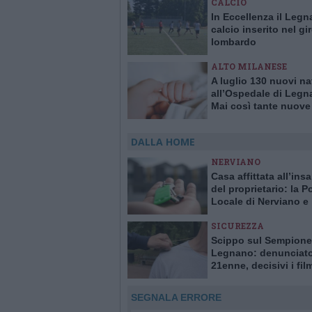
CALCIO
In Eccellenza il Leg
calcio inserito nel gi
lombardo
ALTO MILANESE
A luglio 130 nuovi na
all’Ospedale di Legn
Mai così tante nuove
in un solo mese da 1
DALLA HOME
NERVIANO
Casa affittata all’ins
del proprietario: la Po
Locale di Nerviano e
Pogliano smaschera l
SICUREZZA
Scippo sul Sempione
Legnano: denunciat
21enne, decisivi i fil
delle telecamere
SEGNALA ERRORE