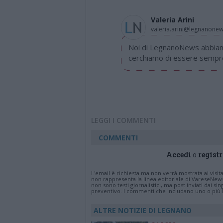
Valeria Arini
valeria.arini@legnanone
Noi di LegnanoNews abbiamo
cerchiamo di essere sempre 
LEGGI I COMMENTI
COMMENTI
Accedi
o
registr
L'email è richiesta ma non verrà mostrata ai visi
non rappresenta la linea editoriale di VareseNew
non sono testi giornalistici, ma post inviati dai s
preventivo. I commenti che includano uno o più li
ALTRE NOTIZIE DI LEGNANO