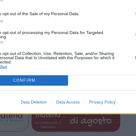
io in plastica) realizzano sul territorio gli
nt Cities Challenge (ICC). Attori del progetto
o opt-out of the Sale of my Personal Data.
In
no, Confindustria Alto Milanese,
, Confartigianato Imprese Alto Milanese,
to opt-out of processing my Personal Data for Targeted
ing.
 di Milano e PTSCLAS.
In
è nata grazie al
contributo del MEIEC (Milan
o opt-out of Collection, Use, Retention, Sale, and/or Sharing
ersonal Data that Is Unrelated with the Purposes for which it
lected.
ation Center), un centro dell’Università
Out
che si occupa di supportare e promuovere la
tiche pubbliche raggruppando università e
CONFIRM
privati.
Data Deletion
Data Access
Privacy Policy
Tutti gli eventi
di
agosto
Via Confalonieri, 5
Castronno