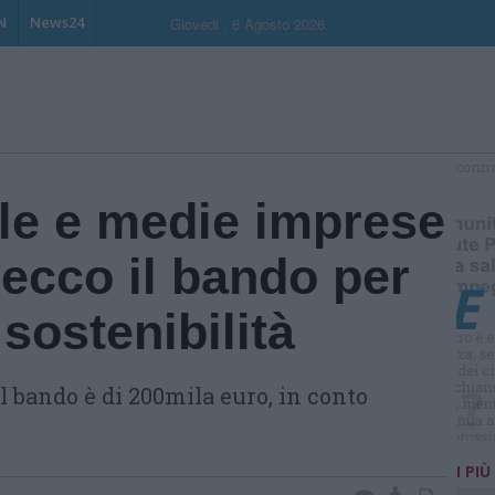
N
News24
Giovedi , 6 Agosto 2026
S
ole e medie imprese
ecco il bando per
 sostenibilità
l bando è di 200mila euro, in conto
I PIÙ