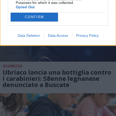
Purposes for which it was collected.
Opted Out
CONFIRM
Data Deletion
Data Access
Privacy Policy
SICUREZZA
Ubriaco lancia una bottiglia contro
i carabinieri: 58enne legnanese
denunciato a Buscate