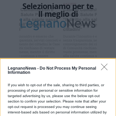
Selezioniamo per te
Il meglio di
Iscriviti alla
newsletter
LegnanoNews -
Do Not Process My Personal
Commenti
Information
Accedi
o
registrati
per commentare questo
articolo.
If you wish to opt-out of the sale, sharing to third parties, or
processing of your personal or sensitive information for
L'email è richiesta ma non verrà mostrata ai visitatori. Il contenuto di questo
commento esprime il pensiero dell'autore e non rappresenta la linea editoriale
targeted advertising by us, please use the below opt-out
di VareseNews.it, che rimane autonoma e indipendente. I messaggi inclusi nei
commenti non sono testi giornalistici, ma post inviati dai singoli lettori che
section to confirm your selection. Please note that after your
possono essere automaticamente pubblicati senza filtro preventivo. I commenti
che includano uno o più link a siti esterni verranno rimossi in automatico dal
opt-out request is processed you may continue seeing
sistema.
interest-based ads based on personal information utilized by