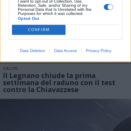
I want to opt-out of Collection, Use,
Retention, Sale, and/or Sharing of my
Personal Data that Is Unrelated with the
Purposes for which it was collected.
Opted Out
CONFIRM
Data Deletion
Data Access
Privacy Policy
CALCIO
Il Legnano chiude la prima
settimana del raduno con il test
contro la Chiavazzese