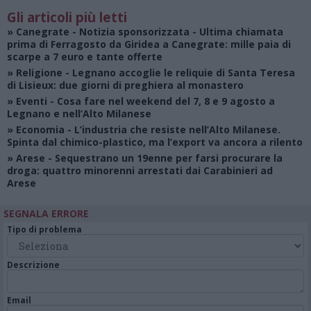
Gli articoli più letti
»
Canegrate - Notizia sponsorizzata
- Ultima chiamata
prima di Ferragosto da Giridea a Canegrate: mille paia di
scarpe a 7 euro e tante offerte
»
Religione
- Legnano accoglie le reliquie di Santa Teresa
di Lisieux: due giorni di preghiera al monastero
»
Eventi
- Cosa fare nel weekend del 7, 8 e 9 agosto a
Legnano e nell’Alto Milanese
»
Economia
- L’industria che resiste nell’Alto Milanese.
Spinta dal chimico-plastico, ma l’export va ancora a rilento
»
Arese
- Sequestrano un 19enne per farsi procurare la
droga: quattro minorenni arrestati dai Carabinieri ad
Arese
SEGNALA ERRORE
Tipo di problema
Descrizione
Email