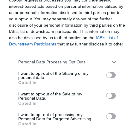
interest-based ads based on personal information utilized by
us or personal information disclosed to third parties prior to
your opt-out. You may separately opt-out of the further
disclosure of your personal information by third parties on the
IAB’s list of downstream participants. This information may
also be disclosed by us to third parties on the
IAB’s List of
Downstream Participants
that may further disclose it to other
third parties.
Personal Data Processing Opt Outs
PALIO DI LEGNANO
I want to opt-out of the Sharing of my
personal data.
A tu per tu con la reggenza: la
Opted In
contrada San Domenico pronta a
ripartire per il Palio 2027
I want to opt-out of the Sale of my
Personal Data.
Opted In
I want to opt-out of processing my
Personal Data for Targeted Advertising.
Opted In