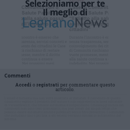
Selezioniamo per te
Il meglio di
Iscriviti alla
newsletter
Commenti
Accedi
o
registrati
per commentare questo
articolo.
L'email è richiesta ma non verrà mostrata ai visitatori. Il contenuto di questo
commento esprime il pensiero dell'autore e non rappresenta la linea editoriale
di VareseNews.it, che rimane autonoma e indipendente. I messaggi inclusi nei
commenti non sono testi giornalistici, ma post inviati dai singoli lettori che
possono essere automaticamente pubblicati senza filtro preventivo. I commenti
che includano uno o più link a siti esterni verranno rimossi in automatico dal
sistema.