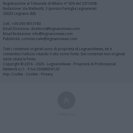
Registrazione al Tribunale di Milano n° 639 del 23/10/08
Redazione: Via Matteotti, 3 (presso Famiglia Legnanese)
20025 Legnano (MI)
Cell.: +39.393.9013760
Email Direzione: direttore@legnanonews.com
Email Redazione: info@legnanonews.com
Pubblicità: commerciale@legnanonews.com
Tutti i contenuti originali sono di proprietà di LegnanoNews, ne è
consentito l'utilizzo citando il sito come fonte. Dei contenuti non originali
viene citata la fonte.
Copyright © 2016 - 2026 - LegnanoNews - Proprietà di Professional
Network s.r.l. - P.Iva 03068650120
Imp. Cookie
-
Cookie
-
Privacy
TORNA SU