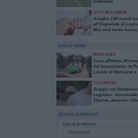
lombardo
ALTO MILANESE
A luglio 130 nuovi na
all’Ospedale di Legn
Mai così tante nuove
in un solo mese da 1
DALLA HOME
NERVIANO
Casa affittata all’ins
del proprietario: la Po
Locale di Nerviano e
Pogliano smaschera l
SICUREZZA
Scippo sul Sempione
Legnano: denunciat
21enne, decisivi i fil
delle telecamere
SEGNALA ERRORE
Tipo di problema