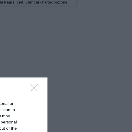
a Panisi ved. Bianchi
- Partecipazione
sonal or
ection to
ou may
 personal
out of the