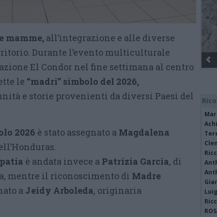
lle mamme,
all’integrazione e alle diverse
rritorio. Durante l’evento multiculturale
azione El Condor nel fine settimana al centro
ette le
“madri” simbolo del 2026,
ità e storie provenienti da diversi Paesi del
Rico
Mar
Achi
olo 2026
è stato assegnato a
Magdalena
Tere
Cle
dell’Honduras.
Ric
patia
è andata invece a
Patrizia Garcia
, di
Ant
Ant
a, mentre il riconoscimento di
Madre
Gia
nato a
Jeidy Arboleda
, originaria
Luig
Ric
ROS