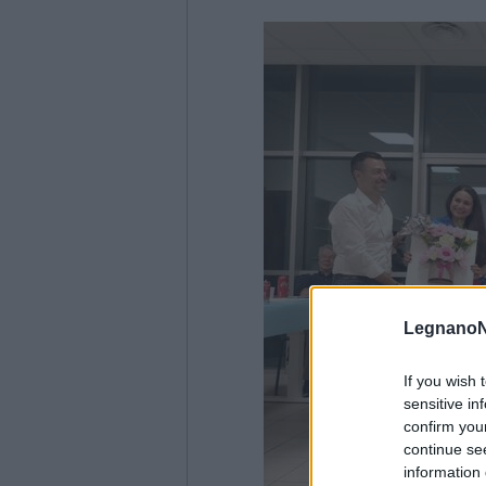
LegnanoN
If you wish 
sensitive in
confirm you
continue se
information 