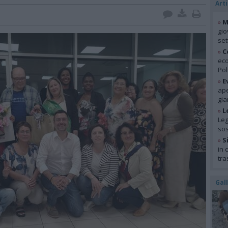
Arti
»
M
gio
se
»
C
eco
Pol
»
E
ape
gia
»
L
Leg
so
»
S
in 
tra
Gal