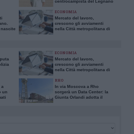
centrocampista del Legnano
calcio
ECONOMIA
ti
Mercato del lavoro,
ano.
crescono gli avviamenti
 nascite
nella Città metropolitana di
0 anni
Milano
ECONOMIA
aputa
Mercato del lavoro,
lizia
crescono gli avviamenti
nella Città metropolitana di
a truffa
Milano
RHO
 a
In via Moscova a Rho
o un
sorgerà un Data Center: la
mati
Giunta Orlandi adotta il
piano attuativo