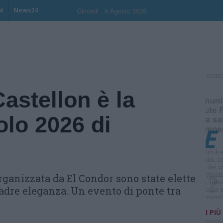
N
News24
Giovedi , 6 Agosto 2026
S
astellon è la
lo 2026 di
ganizzata da El Condor sono state elette
dre eleganza. Un evento di ponte tra
I PIÙ