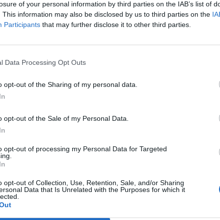
losure of your personal information by third parties on the IAB’s list of
. This information may also be disclosed by us to third parties on the
IA
sentato un momento di incontro e
Participants
that may further disclose it to other third parties.
e diverse, valorizzando il ruolo delle donne e
o della comunità. Tra musica, sorrisi e
l Data Processing Opt Outs
ata ha voluto lanciare anche
un messaggio di
ettendo al centro il contributo delle famiglie
o opt-out of the Sharing of my personal data.
le del territorio.
In
o opt-out of the Sale of my Personal Data.
In
Tutti gli eventi
to opt-out of processing my Personal Data for Targeted
ing.
di
agosto
In
Via Confalonieri, 5
Castronno
o opt-out of Collection, Use, Retention, Sale, and/or Sharing
ersonal Data that Is Unrelated with the Purposes for which it
lected.
Out