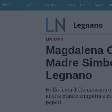
Menù
Legnano
Territori
Palio
Eventi
Sport
V
Legnano
LEGNANO
Magdalena C
Madre Simbo
Legnano
Nella festa della mamma or
anche madre simpatia e ma
popoli