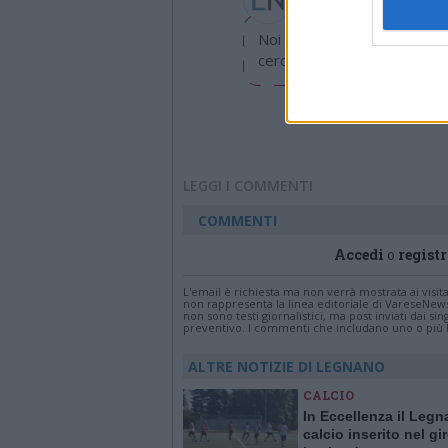
valeria.arini@legnanone
Noi di LegnanoNews abbiamo
cerchiamo di essere sempre 
LEGGI I COMMENTI
COMMENTI
Accedi
o
registr
L'email è richiesta ma non verrà mostrata ai visi
non rappresenta la linea editoriale di VareseNew
non sono testi giornalistici, ma post inviati dai s
preventivo. I commenti che includano uno o più li
ALTRE NOTIZIE DI LEGNANO
CALCIO
In Eccellenza il Leg
calcio inserito nel gi