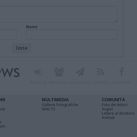
Nome
Registrati
Redazione
Invia notizia
Feed RSS
Facebook
ORI
MULTIMEDIA
COMUNITÀ
Gallerie Fotografiche
Foto dei lettori
ese
Web TV
Auguri
Lettere al direttore
Animali
a
muni