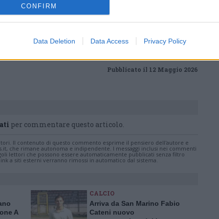
ws.com
CONFIRM
 a cuore l'informazione del nostro territorio e
in prima linea per informarvi in modo puntuale.
Data Deletion
Data Access
Privacy Policy
Pubblicato il 12 Maggio 2026
ati
per commentare questo articolo.
tatori. Il contenuto di questo commento esprime il pensiero dell'autore e
s.it, che rimane autonoma e indipendente. I messaggi inclusi nei commenti
ingoli lettori che possono essere automaticamente pubblicati senza filtro
nk a siti esterni verranno rimossi in automatico dal sistema.
CALCIO
nano
Arriva da San Marino Fabio
rone A
Cateni nuovo