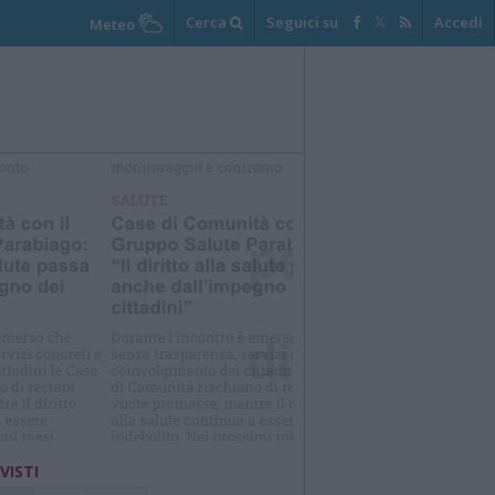
Cerca
Seguici su
Accedi
Meteo
elezioniamo per te
Il meglio di
 VISTI