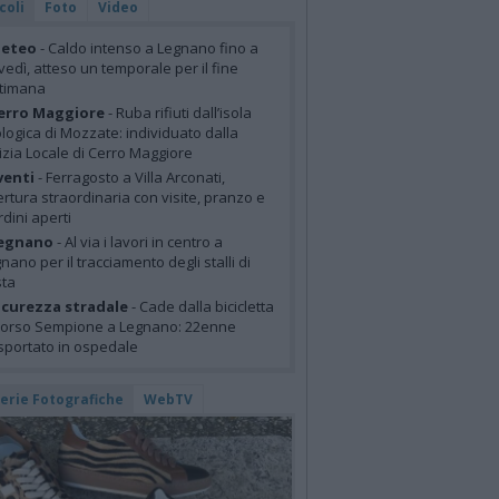
coli
Foto
Video
eteo
- Caldo intenso a Legnano fino a
vedì, atteso un temporale per il fine
ttimana
erro Maggiore
- Ruba rifiuti dall’isola
logica di Mozzate: individuato dalla
izia Locale di Cerro Maggiore
venti
- Ferragosto a Villa Arconati,
rtura straordinaria con visite, pranzo e
rdini aperti
egnano
- Al via i lavori in centro a
nano per il tracciamento degli stalli di
sta
icurezza stradale
- Cade dalla bicicletta
corso Sempione a Legnano: 22enne
sportato in ospedale
lerie Fotografiche
WebTV