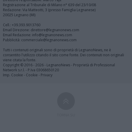
Registrazione al Tribunale di Milano n° 639 del 23/10/08
Redazione: Via Matteotti, 3 (presso Famiglia Legnanese)
20025 Legnano (MI)
Cell.: +39.393.9013760
Email Direzione: direttore@legnanonews.com
Email Redazione: info@legnanonews.com
Pubblicità: commerciale@legnanonews.com
Tutti i contenuti originali sono di proprietà di LegnanoNews, ne è
consentito l'utilizzo citando il sito come fonte. Dei contenuti non originali
viene citata la fonte.
Copyright © 2016 - 2026 - LegnanoNews - Proprietà di Professional
Network s.r.l. - P.Iva 03068650120
Imp. Cookie
-
Cookie
-
Privacy
TORNA SU