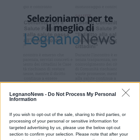
Selezioniamo per te
Il meglio di
Iscriviti alla
newsletter
LegnanoNews -
Do Not Process My Personal
Commenti
Information
Accedi
o
registrati
per commentare questo
articolo.
If you wish to opt-out of the sale, sharing to third parties, or
L'email è richiesta ma non verrà mostrata ai visitatori. Il contenuto di questo
processing of your personal or sensitive information for
commento esprime il pensiero dell'autore e non rappresenta la linea editoriale
targeted advertising by us, please use the below opt-out
di VareseNews.it, che rimane autonoma e indipendente. I messaggi inclusi nei
commenti non sono testi giornalistici, ma post inviati dai singoli lettori che
section to confirm your selection. Please note that after your
possono essere automaticamente pubblicati senza filtro preventivo. I commenti
che includano uno o più link a siti esterni verranno rimossi in automatico dal