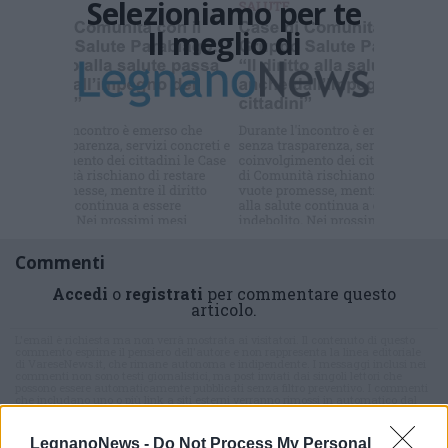
Selezioniamo per te
Il meglio di
Iscriviti alla
newsletter
Commenti
Accedi
o
registrati
per commentare questo
articolo.
L'email è richiesta ma non verrà mostrata ai visitatori. Il contenuto di questo
commento esprime il pensiero dell'autore e non rappresenta la linea editoriale
di VareseNews.it, che rimane autonoma e indipendente. I messaggi inclusi nei
commenti non sono testi giornalistici, ma post inviati dai singoli lettori che
possono essere automaticamente pubblicati senza filtro preventivo. I commenti
che includano uno o più link a siti esterni verranno rimossi in automatico dal
sistema.
LegnanoNews -
Do Not Process My Personal