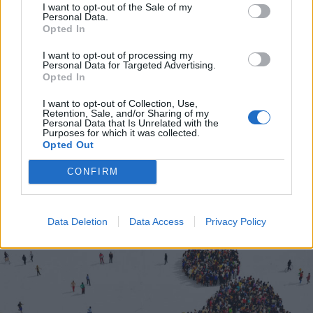
I want to opt-out of the Sale of my
Personal Data.
Opted In
I want to opt-out of processing my
Personal Data for Targeted Advertising.
Opted In
I want to opt-out of Collection, Use,
Retention, Sale, and/or Sharing of my
Personal Data that Is Unrelated with the
Purposes for which it was collected.
Opted Out
LEGNANO
CONFIRM
Legnano punta su un bando
ministeriale per 13 nuove
postazioni di videosorveglianza
Data Deletion
Data Access
Privacy Policy