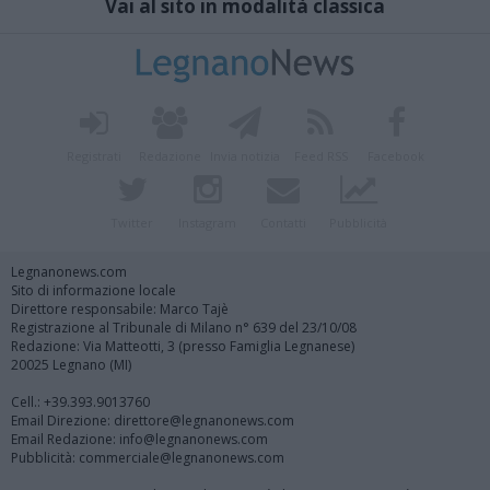
Vai al sito in modalità classica
Registrati
Redazione
Invia notizia
Feed RSS
Facebook
Twitter
Instagram
Contatti
Pubblicità
Legnanonews.com
Sito di informazione locale
Direttore responsabile: Marco Tajè
Registrazione al Tribunale di Milano n° 639 del 23/10/08
Redazione: Via Matteotti, 3 (presso Famiglia Legnanese)
20025 Legnano (MI)
Cell.: +39.393.9013760
Email Direzione: direttore@legnanonews.com
Email Redazione: info@legnanonews.com
Pubblicità: commerciale@legnanonews.com