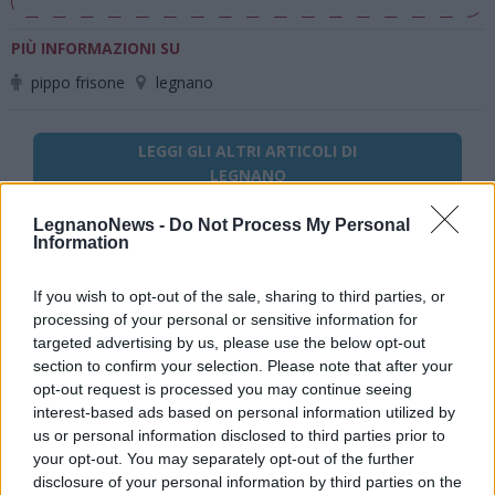
PIÙ INFORMAZIONI SU
pippo frisone
legnano
LEGGI GLI ALTRI ARTICOLI DI
LEGNANO
LegnanoNews -
Do Not Process My Personal
Information
If you wish to opt-out of the sale, sharing to third parties, or
Selezioniamo per te
processing of your personal or sensitive information for
Il meglio di
targeted advertising by us, please use the below opt-out
section to confirm your selection. Please note that after your
opt-out request is processed you may continue seeing
interest-based ads based on personal information utilized by
us or personal information disclosed to third parties prior to
Iscriviti alla
your opt-out. You may separately opt-out of the further
disclosure of your personal information by third parties on the