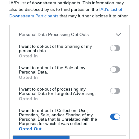
newsletter
IAB’s list of downstream participants. This information may
also be disclosed by us to third parties on the
IAB’s List of
Downstream Participants
that may further disclose it to other
third parties.
Commenti
Personal Data Processing Opt Outs
Accedi
o
registrati
per commentare questo
articolo.
I want to opt-out of the Sharing of my
personal data.
L'email è richiesta ma non verrà mostrata ai visitatori. Il contenuto di questo
commento esprime il pensiero dell'autore e non rappresenta la linea editoriale
Opted In
di VareseNews.it, che rimane autonoma e indipendente. I messaggi inclusi nei
commenti non sono testi giornalistici, ma post inviati dai singoli lettori che
possono essere automaticamente pubblicati senza filtro preventivo. I commenti
I want to opt-out of the Sale of my
che includano uno o più link a siti esterni verranno rimossi in automatico dal
Personal Data.
sistema.
Opted In
I want to opt-out of processing my
Personal Data for Targeted Advertising.
Opted In
I want to opt-out of Collection, Use,
Retention, Sale, and/or Sharing of my
Personal Data that Is Unrelated with the
Purposes for which it was collected.
Opted Out