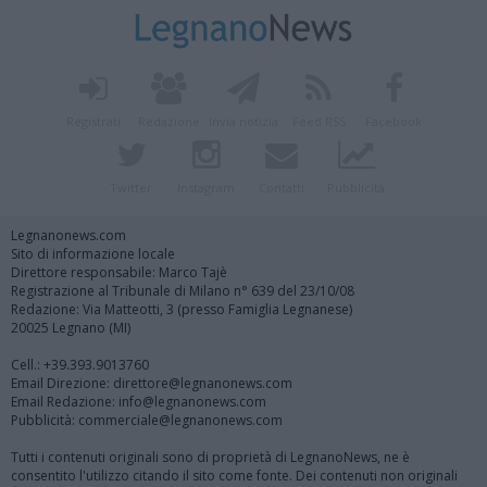
Registrati
Redazione
Invia notizia
Feed RSS
Facebook
Twitter
Instagram
Contatti
Pubblicità
Legnanonews.com
Sito di informazione locale
Direttore responsabile: Marco Tajè
Registrazione al Tribunale di Milano n° 639 del 23/10/08
Redazione: Via Matteotti, 3 (presso Famiglia Legnanese)
20025 Legnano (MI)
Cell.: +39.393.9013760
Email Direzione: direttore@legnanonews.com
Email Redazione: info@legnanonews.com
Pubblicità: commerciale@legnanonews.com
Tutti i contenuti originali sono di proprietà di LegnanoNews, ne è
consentito l'utilizzo citando il sito come fonte. Dei contenuti non originali