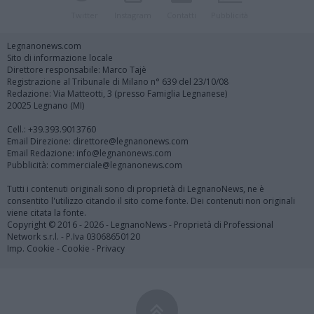
Twitter
Instagram
Contatti
Pubblicità
Legnanonews.com
Sito di informazione locale
Direttore responsabile: Marco Tajè
Registrazione al Tribunale di Milano n° 639 del 23/10/08
Redazione: Via Matteotti, 3 (presso Famiglia Legnanese)
20025 Legnano (MI)
Cell.: +39.393.9013760
Email Direzione: direttore@legnanonews.com
Email Redazione: info@legnanonews.com
Pubblicità: commerciale@legnanonews.com
Tutti i contenuti originali sono di proprietà di LegnanoNews, ne è
consentito l'utilizzo citando il sito come fonte. Dei contenuti non originali
viene citata la fonte.
Copyright © 2016 - 2026 - LegnanoNews - Proprietà di Professional
Network s.r.l. - P.Iva 03068650120
Imp. Cookie
-
Cookie
-
Privacy