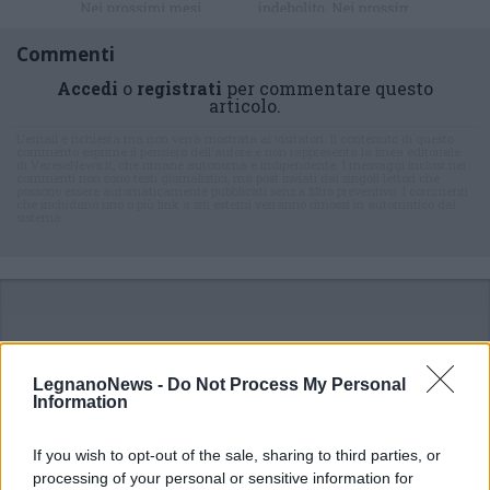
Commenti
Accedi
o
registrati
per commentare questo
articolo.
L'email è richiesta ma non verrà mostrata ai visitatori. Il contenuto di questo
commento esprime il pensiero dell'autore e non rappresenta la linea editoriale
di VareseNews.it, che rimane autonoma e indipendente. I messaggi inclusi nei
commenti non sono testi giornalistici, ma post inviati dai singoli lettori che
possono essere automaticamente pubblicati senza filtro preventivo. I commenti
che includano uno o più link a siti esterni verranno rimossi in automatico dal
sistema.
LegnanoNews -
Do Not Process My Personal
Information
If you wish to opt-out of the sale, sharing to third parties, or
processing of your personal or sensitive information for