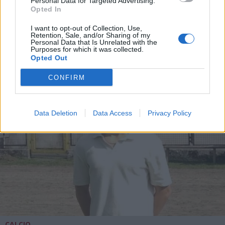
Personal Data for Targeted Advertising.
Opted In
CALCIO
In Eccellenza il Legnano calcio
I want to opt-out of Collection, Use,
Retention, Sale, and/or Sharing of my
inserito nel girone A lombardo
Personal Data that Is Unrelated with the
Purposes for which it was collected.
Opted Out
CONFIRM
Data Deletion
Data Access
Privacy Policy
CALCIO