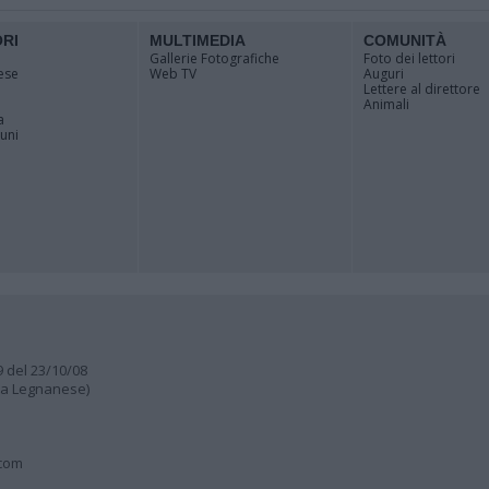
ORI
MULTIMEDIA
COMUNITÀ
Gallerie Fotografiche
Foto dei lettori
ese
Web TV
Auguri
Lettere al direttore
Animali
a
muni
9 del 23/10/08
lia Legnanese)
.com