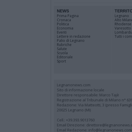
NEWS
TERRIT
Prima Pagina
Legnano
Cronaca
Alto Milan
Politica
Rhodense
Economia
Varesotto
Eventi
Lombardi
Lettere in redazione
Tutti i co
Palio di Legnano
Rubriche
Salute
Scuola
Editoriale
Sport
Legnanonews.com
Sito di informazione locale
Direttore responsabile: Marco Tajè
Registrazione al Tribunale di Milano n° 63
Redazione: Via Matteotti, 3 (presso Famig
20025 Legnano (MI)
Cell.: +39.393.9013760
Email Direzione: direttore@legnanonews
Email Redazione: info@legnanonews.com