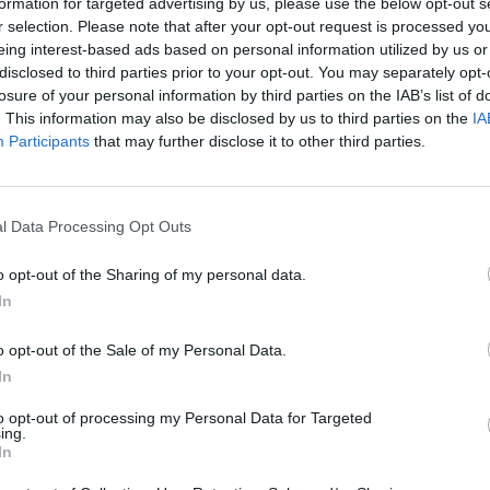
di
agosto
formation for targeted advertising by us, please use the below opt-out s
Via Confalonieri, 5
Castronno
r selection. Please note that after your opt-out request is processed y
eing interest-based ads based on personal information utilized by us or
disclosed to third parties prior to your opt-out. You may separately opt-
losure of your personal information by third parties on the IAB’s list of
. This information may also be disclosed by us to third parties on the
IA
Participants
that may further disclose it to other third parties.
nanoNews abbiamo a cuore l'informazione del nostro
ssere sempre in prima linea per informarvi in modo
l Data Processing Opt Outs
o opt-out of the Sharing of my personal data.
Pubblicato il 07 Settembre 2022
In
o opt-out of the Sale of my Personal Data.
In
to opt-out of processing my Personal Data for Targeted
ing.
ati
per commentare questo articolo.
In