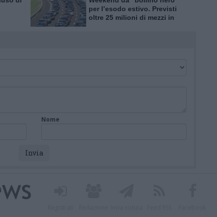
iuso di
Weekend da “bollino nero”
per l’esodo estivo. Previsti
oltre 25 milioni di mezzi in
tro
viaggio
Nome
Registrati
Redazione
Invia notizia
Feed RSS
Facebook