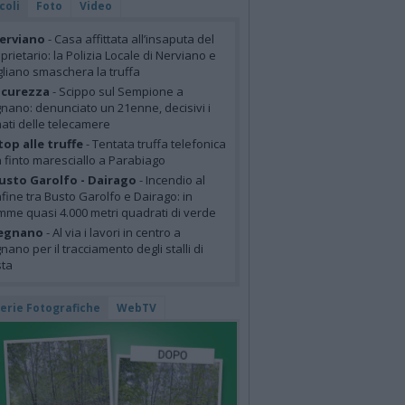
coli
Foto
Video
erviano
- Casa affittata all’insaputa del
prietario: la Polizia Locale di Nerviano e
liano smaschera la truffa
icurezza
- Scippo sul Sempione a
nano: denunciato un 21enne, decisivi i
mati delle telecamere
top alle truffe
- Tentata truffa telefonica
 finto maresciallo a Parabiago
usto Garolfo - Dairago
- Incendio al
fine tra Busto Garolfo e Dairago: in
mme quasi 4.000 metri quadrati di verde
egnano
- Al via i lavori in centro a
nano per il tracciamento degli stalli di
sta
lerie Fotografiche
WebTV