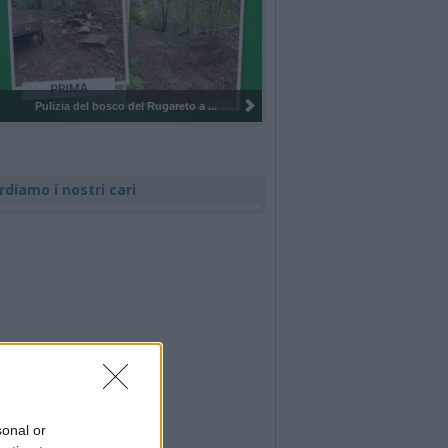
Pulizia del bosco del Rugareto a ...
rdiamo i nostri cari
sonal or