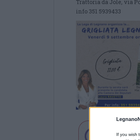
Trattoria da Jole, via P
info 351 5939433
LegnanoN
If you wish 