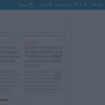
Cerca
Seguici su
Accedi
Meteo
elezioniamo per te
Il meglio di
 VISTI