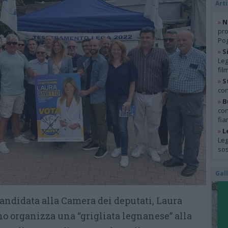
Arti
»
N
pro
Pog
»
S
Leg
fil
»
S
con
»
B
con
fia
»
L
Leg
so
Gal
candidata alla Camera dei deputati, Laura
no organizza una “grigliata legnanese” alla