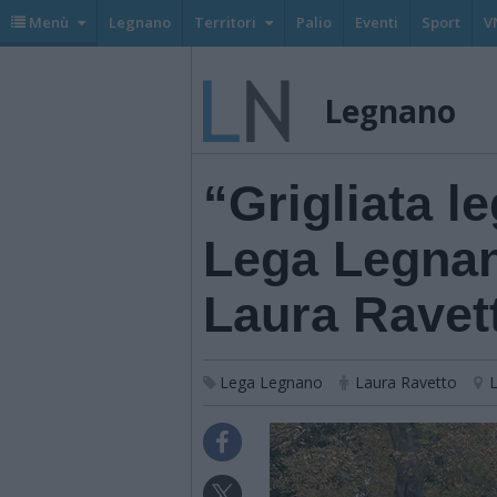
Menù
Legnano
Territori
Palio
Eventi
Sport
V
Legnano
“Grigliata l
Lega Legnan
Laura Ravet
Lega Legnano
Laura Ravetto