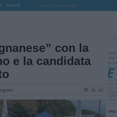
N
News24
Venerdi , 7 Agosto 2026
egnanese” con la
S
o e la candidata
to
Legnano
I PIÙ