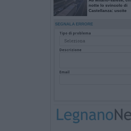
A8 Milano-Varese, ch
notte lo svincolo di
Castellanza: uscite
obbligatorie per quat
giorni
SEGNALA ERRORE
Tipo di problema
Descrizione
Email