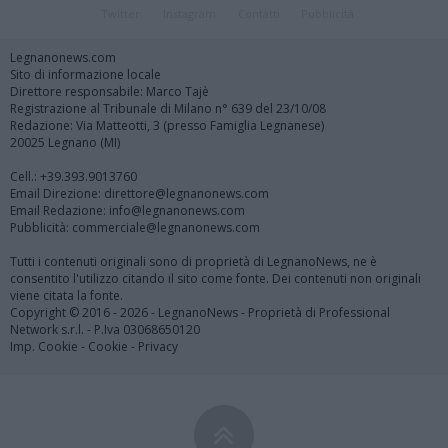
Twitter
Instagram
Contatti
Pubblicità
Legnanonews.com
Sito di informazione locale
Direttore responsabile: Marco Tajè
Registrazione al Tribunale di Milano n° 639 del 23/10/08
Redazione: Via Matteotti, 3 (presso Famiglia Legnanese)
20025 Legnano (MI)
Cell.: +39.393.9013760
Email Direzione: direttore@legnanonews.com
Email Redazione: info@legnanonews.com
Pubblicità: commerciale@legnanonews.com
Tutti i contenuti originali sono di proprietà di LegnanoNews, ne è
consentito l'utilizzo citando il sito come fonte. Dei contenuti non originali
viene citata la fonte.
Copyright © 2016 - 2026 - LegnanoNews - Proprietà di Professional
Network s.r.l. - P.Iva 03068650120
Imp. Cookie
-
Cookie
-
Privacy