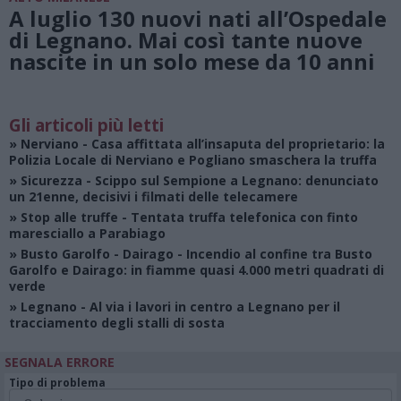
A luglio 130 nuovi nati all’Ospedale
di Legnano. Mai così tante nuove
nascite in un solo mese da 10 anni
Gli articoli più letti
»
Nerviano
- Casa affittata all’insaputa del proprietario: la
Polizia Locale di Nerviano e Pogliano smaschera la truffa
»
Sicurezza
- Scippo sul Sempione a Legnano: denunciato
un 21enne, decisivi i filmati delle telecamere
»
Stop alle truffe
- Tentata truffa telefonica con finto
maresciallo a Parabiago
»
Busto Garolfo - Dairago
- Incendio al confine tra Busto
Garolfo e Dairago: in fiamme quasi 4.000 metri quadrati di
verde
»
Legnano
- Al via i lavori in centro a Legnano per il
tracciamento degli stalli di sosta
SEGNALA ERRORE
Tipo di problema