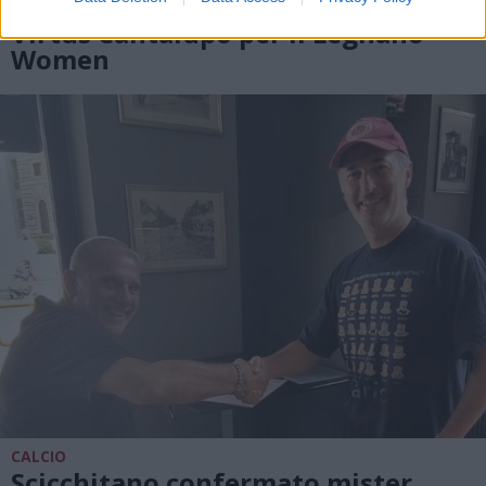
Anche un inedito “derby” con la
Virtus Cantalupo per il Legnano
Women
CALCIO
Scicchitano confermato mister