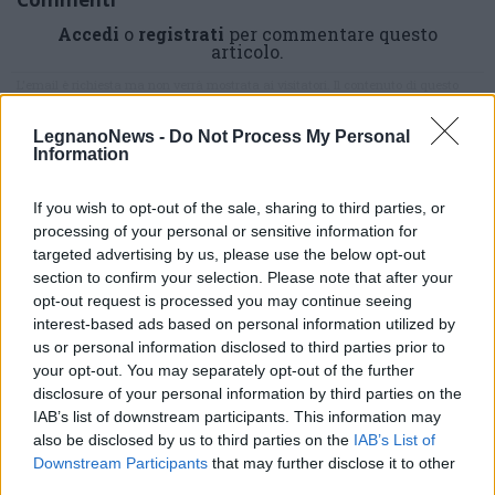
Accedi
o
registrati
per commentare questo
articolo.
L'email è richiesta ma non verrà mostrata ai visitatori. Il contenuto di questo
commento esprime il pensiero dell'autore e non rappresenta la linea editoriale
di VareseNews.it, che rimane autonoma e indipendente. I messaggi inclusi nei
commenti non sono testi giornalistici, ma post inviati dai singoli lettori che
LegnanoNews -
Do Not Process My Personal
possono essere automaticamente pubblicati senza filtro preventivo. I commenti
che includano uno o più link a siti esterni verranno rimossi in automatico dal
Information
sistema.
If you wish to opt-out of the sale, sharing to third parties, or
processing of your personal or sensitive information for
targeted advertising by us, please use the below opt-out
section to confirm your selection. Please note that after your
opt-out request is processed you may continue seeing
interest-based ads based on personal information utilized by
us or personal information disclosed to third parties prior to
your opt-out. You may separately opt-out of the further
disclosure of your personal information by third parties on the
IAB’s list of downstream participants. This information may
also be disclosed by us to third parties on the
IAB’s List of
Downstream Participants
that may further disclose it to other
third parties.