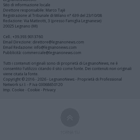
Sito di informazione locale
Direttore responsabile: Marco Tajè
Registrazione al Tribunale di Milano n° 639 del 23/10/08
Redazione: Via Matteotti, 3 (presso Famiglia Legnanese)
20025 Legnano (MI)
Cell.: +39.393.9013760
Email Direzione: direttore@legnanonews.com
Email Redazione: info@legnanonews.com
Pubblicità: commerciale@legnanonews.com
Tutti i contenuti originali sono di proprietà di LegnanoNews, ne è
consentito l'utilizzo citando il sito come fonte. Dei contenuti non originali
viene citata la fonte.
Copyright © 2016 - 2026 - LegnanoNews - Proprietà di Professional
Network s.r.l. - P.Iva 03068650120
Imp. Cookie
-
Cookie
-
Privacy
TORNA SU