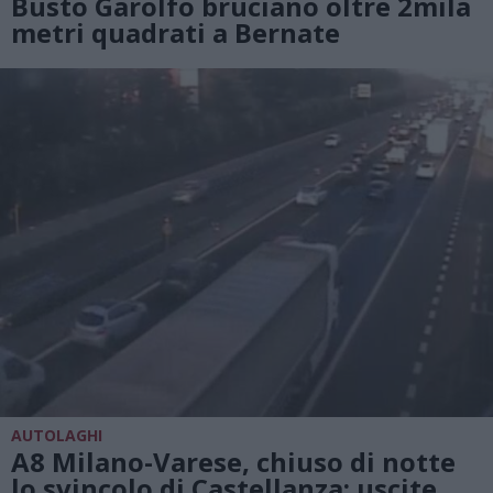
Busto Garolfo bruciano oltre 2mila
metri quadrati a Bernate
AUTOLAGHI
A8 Milano-Varese, chiuso di notte
lo svincolo di Castellanza: uscite