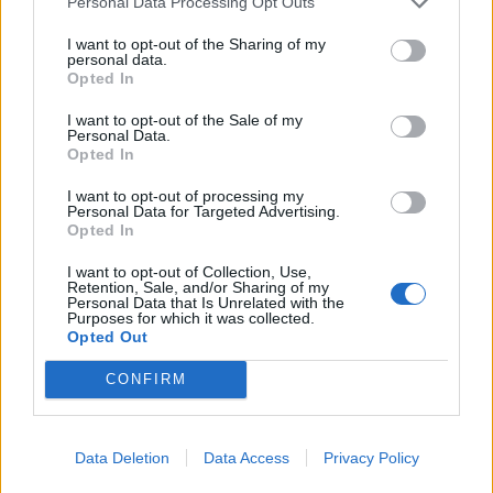
Personal Data Processing Opt Outs
I want to opt-out of the Sharing of my
personal data.
Opted In
I want to opt-out of the Sale of my
Personal Data.
Opted In
I want to opt-out of processing my
Personal Data for Targeted Advertising.
Opted In
I want to opt-out of Collection, Use,
Retention, Sale, and/or Sharing of my
Personal Data that Is Unrelated with the
Purposes for which it was collected.
Opted Out
ECONOMIA
CONFIRM
L’industria che resiste nell’Alto
Milanese. Spinta dal chimico-
plastico, ma l’export va ancora a
Data Deletion
Data Access
Privacy Policy
rilento