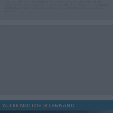
commenti non sono testi giornalistici, ma post inviati dai singoli lettori che
possono essere automaticamente pubblicati senza filtro preventivo. I commenti
che includano uno o più link a siti esterni verranno rimossi in automatico dal
sistema.
ALTRE NOTIZIE DI LEGNANO