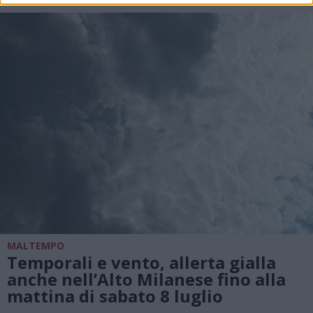
MALTEMPO
Temporali e vento, allerta gialla
anche nell’Alto Milanese fino alla
mattina di sabato 8 luglio