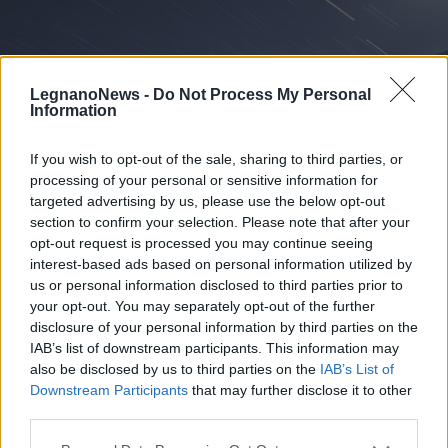
LegnanoNews -
Do Not Process My Personal
Information
If you wish to opt-out of the sale, sharing to third parties, or
processing of your personal or sensitive information for
targeted advertising by us, please use the below opt-out
section to confirm your selection. Please note that after your
opt-out request is processed you may continue seeing
interest-based ads based on personal information utilized by
us or personal information disclosed to third parties prior to
your opt-out. You may separately opt-out of the further
EVENTI
disclosure of your personal information by third parties on the
Tra stelle, trekking ed
IAB’s list of downstream participants. This information may
enogastronomia e notte di San
also be disclosed by us to third parties on the
IAB’s List of
Lorenzo. Dove vedere le stelle
Downstream Participants
that may further disclose it to other
third parties.
cadenti in Lombardia