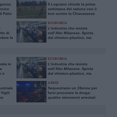
ggenza:
Il Legnano chiude la prima
enico
settimana del raduno con il
il Palio
test contro la Chiavazzese
ECONOMIA
d
L’industria che resiste
te di
nell’Alto Milanese. Spinta
dere le
dal chimico-plastico, ma
bardia
l’export va ancora a rilento
ECONOMIA
rata in
L’industria che resiste
ia
nell’Alto Milanese. Spinta
o e
dal chimico-plastico, ma
l’export va ancora a rilento
ARESE
ustriale
Sequestrano un 19enne per
Vigili
farsi procurare la droga:
ne
quattro minorenni arrestati
dai Carabinieri ad Arese