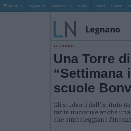
Menù
Legnano
Territori
Palio
Eventi
Sport
V
Legnano
LEGNANO
Una Torre di
“Settimana i
scuole Bonv
Gli studenti dell'Istituto B
tante iniziative anche una 
che simboleggiano l’incont