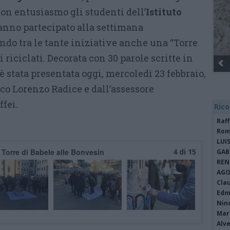
Con entusiasmo gli studenti dell’
Istituto
nno partecipato alla settimana
ndo tra le tante iniziative anche una “Torre
 riciclati. Decorata con 30 parole scritte in
e è stata presentata oggi, mercoledì 23 febbraio,
co Lorenzo Radice e dall’assessore
ffei.
Rico
Raf
Rom
LUI
a Torre di Babele alle Bonvesin
4 di 15
GAB
REN
AGO
Cla
Edm
Nin
Mari
Alv