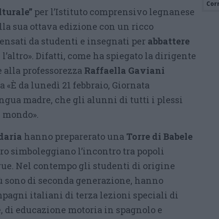
Cor
turale”
per l’Istituto comprensivo legnanese
lla sua ottava edizione con un ricco
nsati da studenti e insegnati per
abbattere
l’altro». Difatti, come ha spiegato la dirigente
 alla professorezza
Raffaella Gaviani
a «È da lunedì 21 febbraio, Giornata
ngua madre, che gli alunni di tutti i plessi
l mondo».
ndaria
hanno preparerato una
Torre di Babele
oro simboleggiano l’incontro tra popoli
gue. Nel contempo gli studenti di origine
più sono di seconda generazione, hanno
pagni italiani di terza lezioni speciali di
e, di educazione motoria in spagnolo e