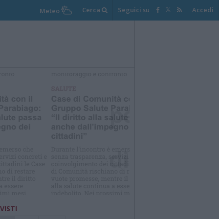
Cerca
Seguici su
Accedi
Meteo
elezioniamo per te
Il meglio di
 VISTI