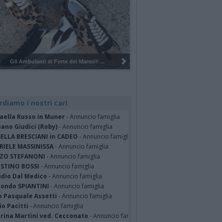
Pulizia del bosco del Rugareto a ...
rdiamo i nostri cari
faella Russo in Muner
- Annuncio famiglia
ano Giudici (Roby)
- Annuncio famiglia
SELLA BRESCIANI in CADEO
- Annuncio famiglia
RIELE MASSINISSA
- Annuncio famiglia
ZO STEFANONI
- Annuncio famiglia
STINO BOSSI
- Annuncio famiglia
udio Dal Medico
- Annuncio famiglia
ondo SPIANTINI
- Annuncio famiglia
o Pasquale Assetti
- Annuncio famiglia
o Pacitti
- Annuncio famiglia
erina Martini ved. Cecconato
- Annuncio famiglia