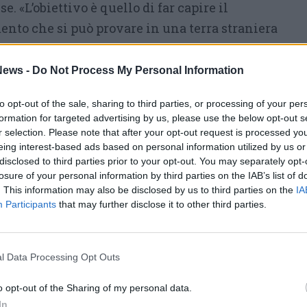
 «L’obiettivo è quello di far capire il
nto che si può provare in una terra straniera
ando non si parla e non si comprende una
 quanti nella stessa situazione di difficoltà. Ed
ews -
Do Not Process My Personal Information
testi che
emerge chiaramente l’importanza
to opt-out of the sale, sharing to third parties, or processing of your per
formation for targeted advertising by us, please use the below opt-out s
r selection. Please note that after your opt-out request is processed y
ie
si sono impegnati nelle scorse settimane
eing interest-based ads based on personal information utilized by us or
un gigantesco gioco dell’oca a carattere
disclosed to third parties prior to your opt-out. You may separately opt-
losure of your personal information by third parties on the IAB’s list of
zia
è stato, invece, realizzato un
percorso
. This information may also be disclosed by us to third parties on the
IA
onale
: i genitori hanno raccontato la loro
Participants
that may further disclose it to other third parties.
attraverso un video. In questo contesto i
mmedesimarsi e preparare la loro valigia.
l Data Processing Opt Outs
ato da una mostra dei luoghi d’origine.
o opt-out of the Sharing of my personal data.
 svolgeranno al Parco Castello
“Giochi dal
In