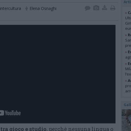
Arti
intercultura
Elena Osnaghi
»
C
Ult
Gir
eur
»
R
San
pre
»
E
ago
»
E
Mil
l’e
»
A
pro
arr
Gal
tra gioco e studio
, perchè nessuna lingua o