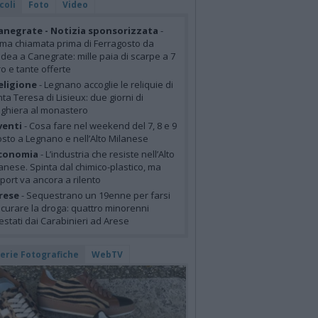
coli
Foto
Video
anegrate - Notizia sponsorizzata
-
ima chiamata prima di Ferragosto da
idea a Canegrate: mille paia di scarpe a 7
o e tante offerte
eligione
- Legnano accoglie le reliquie di
ta Teresa di Lisieux: due giorni di
ghiera al monastero
venti
- Cosa fare nel weekend del 7, 8 e 9
sto a Legnano e nell’Alto Milanese
conomia
- L’industria che resiste nell’Alto
anese. Spinta dal chimico-plastico, ma
xport va ancora a rilento
rese
- Sequestrano un 19enne per farsi
curare la droga: quattro minorenni
estati dai Carabinieri ad Arese
lerie Fotografiche
WebTV