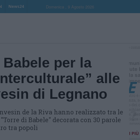
N
News24
Domenica , 9 Agosto 2026
S
 Babele per la
nterculturale” alle
esin di Legnano
onvesin de la Riva hanno realizzato tra le
"Torre di Babele" decorata con 30 parole
ro tra popoli
I PIÙ