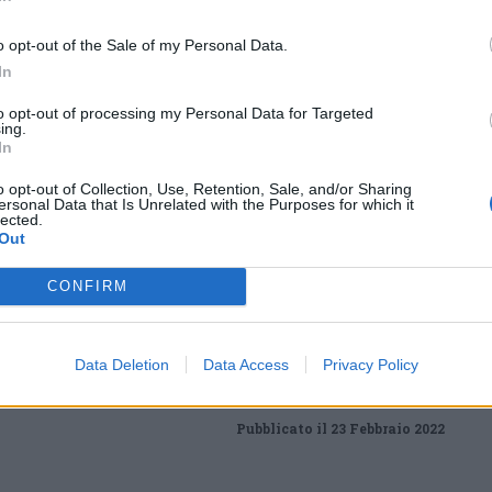
 italiani – spiega Gaviani – dovranno
pici di alti paesi suggeriti dai loro compagni».
o opt-out of the Sale of my Personal Data.
In
Tutti gli eventi
to opt-out of processing my Personal Data for Targeted
ing.
di
agosto
In
Via Confalonieri, 5
Castronno
o opt-out of Collection, Use, Retention, Sale, and/or Sharing
ersonal Data that Is Unrelated with the Purposes for which it
lected.
Out
ws.com
CONFIRM
 a cuore l'informazione del nostro territorio e
in prima linea per informarvi con attenzione.
Data Deletion
Data Access
Privacy Policy
Pubblicato il 23 Febbraio 2022