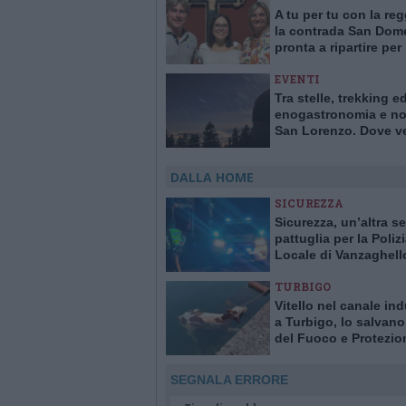
A tu per tu con la re
la contrada San Dom
pronta a ripartire per 
2027
EVENTI
Tra stelle, trekking e
enogastronomia e not
San Lorenzo. Dove ve
stelle cadenti in Lom
DALLA HOME
SICUREZZA
Sicurezza, un’altra se
pattuglia per la Poliz
Locale di Vanzaghell
Turbigo
TURBIGO
Vitello nel canale ind
a Turbigo, lo salvano 
del Fuoco e Protezio
Civile
SEGNALA ERRORE