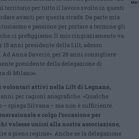
Mari
l territorio per tutto il lavoro svolto in questi
ndare avanti per questa strada. Da parte mia
ntusiasmo e passione per portare a termine gli
 che ci prefiggiamo. Il mio ringraziamento va
r 15 anni presidente della Lilt, adesso
 Ad Anna Daverio, per 28 anni consigliere
mente presidente della delegazione di
za di Milano».
 volontari attivi nella Lilt di Legnano,
 anni per ragioni anagrafiche. «Qualche
o – spiega Silvana – ma non è sufficiente.
nerazionale e colgo l’occasione per
chi volesse unirsi alla nostra associazione,
tire a pieno regime». Anche se la delegazione