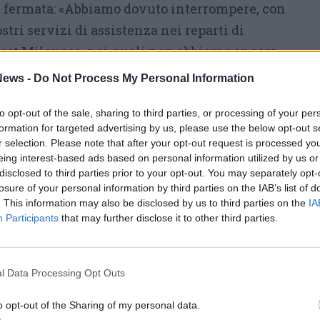
 fermata: «Abbiamo dovuto interrompere, con
stri servizi di assistenza nei reparti di
est Milanese, nei quali non abbiamo ancora
ere, ma – spiega Silvana Gatti –
abbiamo
ews -
Do Not Process My Personal Information
o comunque agli ammalati e alle loro
to opt-out of the sale, sharing to third parties, or processing of your per
o telefonico
e con il nostro servizio di
formation for targeted advertising by us, please use the below opt-out s
ttivo tutti i lunedì mattina nella Farmacia
r selection. Please note that after your opt-out request is processed y
cchio ospedale. Chi affronta una malattia
eing interest-based ads based on personal information utilized by us or
disclosed to third parties prior to your opt-out. You may separately opt-
i aiuto e sostegno: il ruolo dei volontari è
losure of your personal information by third parties on the IAB’s list of
tto per chi è solo».
. This information may also be disclosed by us to third parties on the
IA
Participants
that may further disclose it to other third parties.
se sono state anche le iniziative messe in
ottobre rosa,
il mese della prevenzione per il
l Data Processing Opt Outs
o offerto visite senologiche gratuite,
 Legnano, per le quali ringraziamo i nostri
o opt-out of the Sharing of my personal data.
re al gazebo in piazza abbiamo avuto tanti