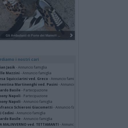
Pulizia del bosco del Rugareto a ...
rdiamo i nostri cari
ian Jasik
- Annuncio famiglia
lle Mazzini
- Annuncio famiglia
sa Squicciarini ved. Greco
- Annuncio famiglia
mentina Martinenghi ved. Pasini
- Annuncio famiglia
cardo Basile
- Partecipazione
hony Napoli
- Partecipazione
hony Napoli
- Annuncio famiglia
nfranco Schieroni Giacometti
- Annuncio famiglia
i Codini
- Annuncio famiglia
cardo Basile
- Annuncio famiglia
A MALINVERNO ved. TETTAMANTI
- Annuncio famiglia