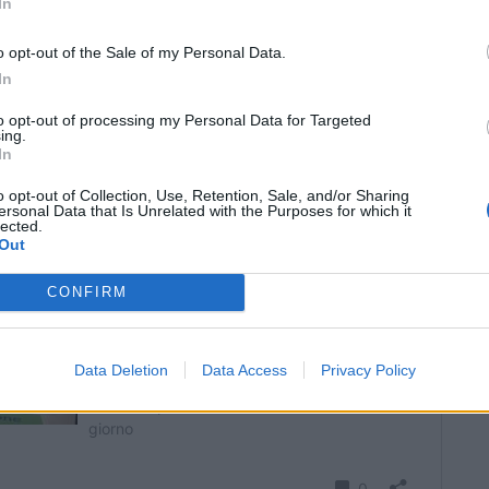
In
arte delle persone che si sono avvicinate». Un
o opt-out of the Sale of my Personal Data.
ipreso a funzionare è quello
In
ei malati alle cure di chemioterapia o
to opt-out of processing my Personal Data for Targeted
n questo caso le richieste sono tante e i
ing.
In
 abbastanza».
o opt-out of Collection, Use, Retention, Sale, and/or Sharing
ersonal Data that Is Unrelated with the Purposes for which it
lected.
Out
CONFIRM
Data Deletion
Data Access
Privacy Policy