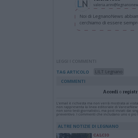
valeria.arini@legnanone
Noi di LegnanoNews abbiamo
cerchiamo di essere sempre 
LEGGI I COMMENTI
LILT Legnano
TAG ARTICOLO
COMMENTI
Accedi
o
registr
L'email è richiesta ma non verrà mostrata ai visi
non rappresenta la linea editoriale di VareseNew
non sono testi giornalistici, ma post inviati dai s
preventivo. I commenti che includano uno o più li
ALTRE NOTIZIE DI LEGNANO
CALCIO