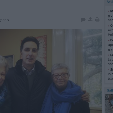
Arti
»
M
gio
gnano
se
»
C
eco
Pol
»
E
ape
gia
»
L
Leg
so
»
S
in 
tra
Gal