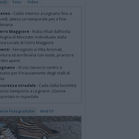
coli
Foto
Video
eteo
- Caldo intenso a Legnano fino a
vedì, atteso un temporale per il fine
ttimana
erro Maggiore
- Ruba rifiuti dall’isola
logica di Mozzate: individuato dalla
izia Locale di Cerro Maggiore
venti
- Ferragosto a Villa Arconati,
rtura straordinaria con visite, pranzo e
rdini aperti
egnano
- Al via i lavori in centro a
nano per il tracciamento degli stalli di
sta
icurezza stradale
- Cade dalla bicicletta
corso Sempione a Legnano: 22enne
sportato in ospedale
lerie Fotografiche
WebTV