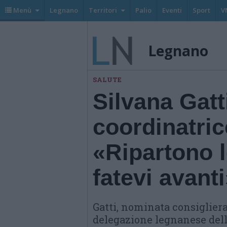
Menù
Legnano
Territori
Palio
Eventi
Sport
V
Legnano
SALUTE
Silvana Gatt
coordinatric
«Ripartono le
fatevi avant
Gatti, nominata consigliera
delegazione legnanese dell