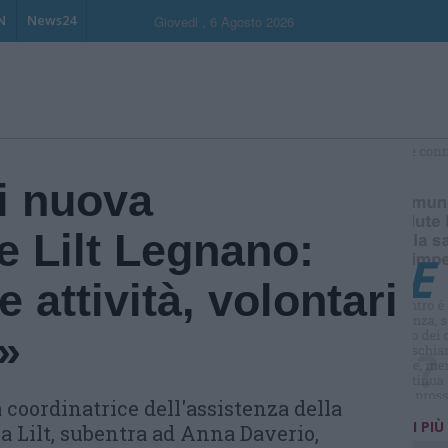
N
News24
Giovedi , 6 Agosto 2026
S
i nuova
e Lilt Legnano:
 attività, volontari
i»
 coordinatrice dell'assistenza della
I PIÙ
a Lilt, subentra ad Anna Daverio,