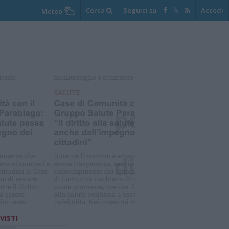
Cerca
Seguici su
Accedi
Meteo
elezioniamo per te
Il meglio di
 VISTI