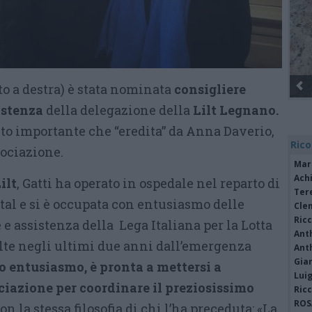
oto a destra) è stata nominata
consigliere
istenza
della delegazione della
Lilt Legnano.
to importante che “eredita” da Anna Daverio,
Rico
sociazione.
Mar
Achi
ilt
, Gatti ha operato in ospedale nel reparto di
Tere
tal e si è occupata con entusiasmo delle
Cle
Ric
 e assistenza della Lega Italiana per la Lotta
Ant
olte negli ultimi due anni dall’emergenza
Ant
Gia
so entusiasmo, è pronta a mettersi a
Luig
ciazione per coordinare il preziosissimo
Ric
ROS
on la stessa filosofia di chi l’ha preceduta: «La