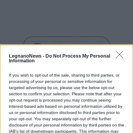
LegnanoNews -
Do Not Process My Personal
Information
If you wish to opt-out of the sale, sharing to third parties, or
Tutti gli eventi
processing of your personal or sensitive information for
di
agosto
targeted advertising by us, please use the below opt-out
Via Confalonieri, 5
section to confirm your selection. Please note that after your
Castronno
opt-out request is processed you may continue seeing
interest-based ads based on personal information utilized by
Marco Tajè
us or personal information disclosed to third parties prior to
direttore@legnanonews.com
your opt-out. You may separately opt-out of the further
disclosure of your personal information by third parties on the
Noi di LegnanoNews abbiamo a cuore l'informazione del
IAB’s list of downstream participants. This information may