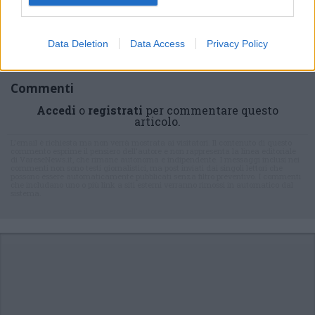
Data Deletion
Data Access
Privacy Policy
Commenti
Accedi
o
registrati
per commentare questo
articolo.
L'email è richiesta ma non verrà mostrata ai visitatori. Il contenuto di questo
commento esprime il pensiero dell'autore e non rappresenta la linea editoriale
di VareseNews.it, che rimane autonoma e indipendente. I messaggi inclusi nei
commenti non sono testi giornalistici, ma post inviati dai singoli lettori che
possono essere automaticamente pubblicati senza filtro preventivo. I commenti
che includano uno o più link a siti esterni verranno rimossi in automatico dal
sistema.