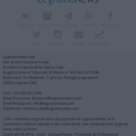
Registrati
Redazione
Invia notizia
Feed RSS
Facebook
Twitter
Instagram
Contatti
Pubblicità
Legnanonews.com
Sito di informazione locale
Direttore responsabile: Marco Tajè
Registrazione al Tribunale di Milano n° 639 del 23/10/08
Redazione: Via Matteotti, 3 (presso Famiglia Legnanese)
20025 Legnano (MI)
Cell.: +39.393.9013760
Email Direzione: direttore@legnanonews.com
Email Redazione: info@legnanonews.com
Pubblicità: commerciale@legnanonews.com
Tutti i contenuti originali sono di proprietà di LegnanoNews, ne è
consentito l'utilizzo citando il sito come fonte. Dei contenuti non originali
viene citata la fonte.
Copyright © 2016 - 2026 - LegnanoNews - Proprietà di Professional