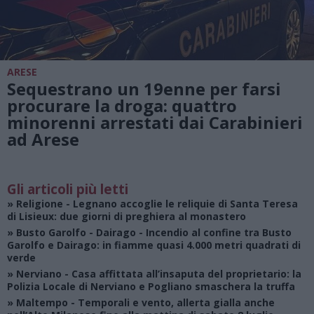
ARESE
Sequestrano un 19enne per farsi
procurare la droga: quattro
minorenni arrestati dai Carabinieri
ad Arese
Gli articoli più letti
»
Religione
- Legnano accoglie le reliquie di Santa Teresa
di Lisieux: due giorni di preghiera al monastero
»
Busto Garolfo - Dairago
- Incendio al confine tra Busto
Garolfo e Dairago: in fiamme quasi 4.000 metri quadrati di
verde
»
Nerviano
- Casa affittata all’insaputa del proprietario: la
Polizia Locale di Nerviano e Pogliano smaschera la truffa
»
Maltempo
- Temporali e vento, allerta gialla anche