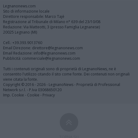
Legnanonews.com
Sito di informazione locale
Direttore responsabile: Marco Tajè
Registrazione al Tribunale di Milano n° 639 del 23/10/08
Redazione: Via Matteotti, 3 (presso Famiglia Legnanese)
20025 Legnano (MI)
Cell.: +39.393.9013760
Email Direzione: direttore@legnanonews.com
Email Redazione: info@legnanonews.com
Pubblicità: commerciale@legnanonews.com
Tutti i contenuti originali sono di proprietà di LegnanoNews, ne è
consentito l'utilizzo citando il sito come fonte. Dei contenuti non originali
viene citata la fonte.
Copyright © 2016 - 2026 - LegnanoNews - Proprietà di Professional
Network s.r.l. - P.Iva 03068650120
Imp. Cookie
-
Cookie
-
Privacy
TORNA SU