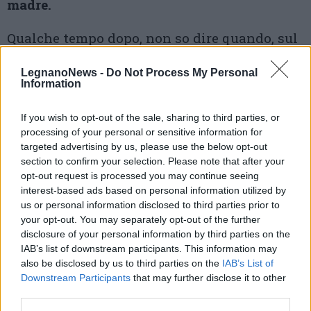
madre.
Qualche tempo dopo, non so dire quando, sul
luogo dove era caduta la bomba venne eretto
LegnanoNews -
Do Not Process My Personal
una specie di monumentino credo in legno
Information
compensato per commemorare le vittime.
A
If you wish to opt-out of the sale, sharing to third parties, or
benedire il luogo venne l’allora parroco di
processing of your personal or sensitive information for
targeted advertising by us, please use the below opt-out
Legnanello don Luigi Contardi in cotta e
section to confirm your selection. Please note that after your
stola con alcuni chierichetti con l’aspersorio
opt-out request is processed you may continue seeing
interest-based ads based on personal information utilized by
e la croce astile. Io ero uno di quei
us or personal information disclosed to third parties prior to
chierichetti.
your opt-out. You may separately opt-out of the further
disclosure of your personal information by third parties on the
IAB’s list of downstream participants. This information may
Luigi Botta
also be disclosed by us to third parties on the
IAB’s List of
Downstream Participants
that may further disclose it to other
#ilgiornoelastoria
third parties.