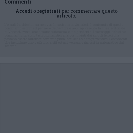
Commenti
Accedi
o
registrati
per commentare questo
articolo.
L'email è richiesta ma non verrà mostrata ai visitatori. Il contenuto di questo
commento esprime il pensiero dell'autore e non rappresenta la linea editoriale
di VareseNews.it, che rimane autonoma e indipendente. I messaggi inclusi nei
commenti non sono testi giornalistici, ma post inviati dai singoli lettori che
possono essere automaticamente pubblicati senza filtro preventivo. I commenti
che includano uno o più link a siti esterni verranno rimossi in automatico dal
sistema.