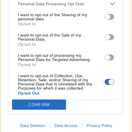
Personal Data Processing Opt Outs
I want to opt-out of the Sharing of my
personal data.
Opted In
I want to opt-out of the Sale of my
Personal Data.
Tutti gli eventi
Opted In
di
agosto
Via Confalonieri, 5
I want to opt-out of processing my
Castronno
Personal Data for Targeted Advertising.
Opted In
Redazione
I want to opt-out of Collection, Use,
Retention, Sale, and/or Sharing of my
info@legnanonews.com
Personal Data that Is Unrelated with the
Purposes for which it was collected.
Noi della redazione di LegnanoNews abbiamo a cuore
Opted Out
l'informazione del nostro territorio e cerchiamo di essere
sempre in prima linea per informarvi in modo puntuale.
CONFIRM
PIÙ INFORMAZIONI SU
Data Deletion
Data Access
Privacy Policy
il giorno e la storia
luigi botta