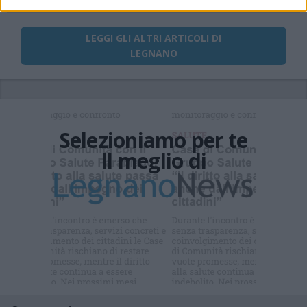
LEGGI GLI ALTRI ARTICOLI DI
LEGNANO
Selezioniamo per te
Il meglio di
Iscriviti alla
newsletter