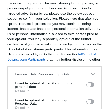
If you wish to opt-out of the sale, sharing to third parties, or
PosteMobile e di 2 euro con sms da cellulare
processing of your personal or sensitive information for
personale WindTre, Tim, Vodafone, Iliad,
targeted advertising by us, please use the below opt-out
section to confirm your selection. Please note that after your
PosteMobile, CoopVoce e Tiscali.
opt-out request is processed you may continue seeing
interest-based ads based on personal information utilized by
All’iniziativa Bentornata Gardensia hanno
us or personal information disclosed to third parties prior to
your opt-out. You may separately opt-out of the further
aderito Assaeroporti, l’associazione italiana
disclosure of your personal information by third parties on the
gestori aeroporti, insieme agli aeroporti di:
IAB’s list of downstream participants. This information may
also be disclosed by us to third parties on the
IAB’s List of
Bari, Brindisi, Foggia e Taranto, Bergamo,
Downstream Participants
that may further disclose it to other
third parties.
Bologna, Cagliari, Catania e Comiso, Crotone,
Lamezia Terme e Reggio Calabria, Cuneo,
Personal Data Processing Opt Outs
Firenze e Pisa, Forlì, Genova, Milano Linate e
I want to opt-out of the Sharing of my
personal data.
Milano Malpensa, Napoli e Salerno, Olbia,
Opted In
Palermo, Torino e Trapani e Aeroporti 2030,
I want to opt-out of the Sale of my
Personal Data.
l’Associazione italiana che rappresenta i
Opted In