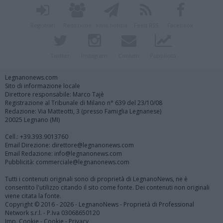
Registrati
Redazione
Invia notizia
Feed RSS
Facebook
Twitter
Instagram
Contatti
Pubblicità
Legnanonews.com
Sito di informazione locale
Direttore responsabile: Marco Tajè
Registrazione al Tribunale di Milano n° 639 del 23/10/08
Redazione: Via Matteotti, 3 (presso Famiglia Legnanese)
20025 Legnano (MI)
Cell.: +39.393.9013760
Email Direzione: direttore@legnanonews.com
Email Redazione: info@legnanonews.com
Pubblicità: commerciale@legnanonews.com
Tutti i contenuti originali sono di proprietà di LegnanoNews, ne è
consentito l'utilizzo citando il sito come fonte. Dei contenuti non originali
viene citata la fonte.
Copyright © 2016 - 2026 - LegnanoNews - Proprietà di Professional
Network s.r.l. - P.Iva 03068650120
Imp. Cookie
-
Cookie
-
Privacy