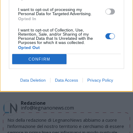
gestori aeroportuali di Roma Fiumicino e
I want to opt-out of processing my
Personal Data for Targeted Advertising.
Ciampino, Venezia, Verona, Treviso e Brescia.
Opted In
I want to opt-out of Collection, Use,
Retention, Sale, and/or Sharing of my
Personal Data that Is Unrelated with the
Purposes for which it was collected.
Opted Out
CONFIRM
Tutti gli eventi
di
agosto
Data Deletion
Data Access
Privacy Policy
Via Confalonieri, 5
Castronno
Redazione
info@legnanonews.com
Noi della redazione di LegnanoNews abbiamo a cuore
l'informazione del nostro territorio e cerchiamo di essere
sempre in prima linea per informarvi in modo puntuale.