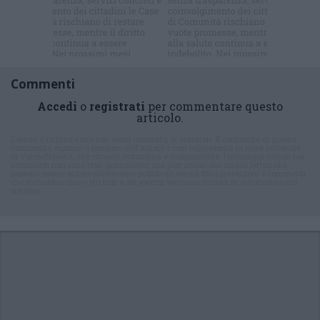
Commenti
Accedi
o
registrati
per commentare questo
articolo.
L'email è richiesta ma non verrà mostrata ai visitatori. Il contenuto di questo
commento esprime il pensiero dell'autore e non rappresenta la linea editoriale
di VareseNews.it, che rimane autonoma e indipendente. I messaggi inclusi nei
commenti non sono testi giornalistici, ma post inviati dai singoli lettori che
possono essere automaticamente pubblicati senza filtro preventivo. I commenti
che includano uno o più link a siti esterni verranno rimossi in automatico dal
sistema.