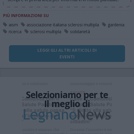
PIÙ INFORMAZIONI SU
aism
associazione italiana sclerosi multipla
gardenia
ricerca
sclerosi multipla
solidarietà
LEGGI GLI ALTRI ARTICOLI DI
EVENTI
Selezioniamo per te
Il meglio di
Iscriviti alla
newsletter