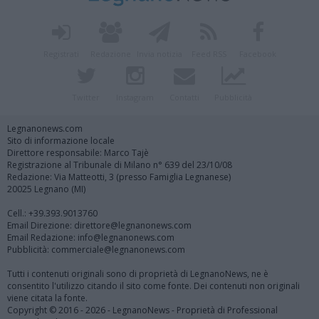
Registrati
Redazione
Invia notizia
Feed RSS
Facebook
Twitter
Instagram
Contatti
Pubblicità
Legnanonews.com
Sito di informazione locale
Direttore responsabile: Marco Tajè
Registrazione al Tribunale di Milano n° 639 del 23/10/08
Redazione: Via Matteotti, 3 (presso Famiglia Legnanese)
20025 Legnano (MI)
Cell.: +39.393.9013760
Email Direzione: direttore@legnanonews.com
Email Redazione: info@legnanonews.com
Pubblicità: commerciale@legnanonews.com
Tutti i contenuti originali sono di proprietà di LegnanoNews, ne è
consentito l'utilizzo citando il sito come fonte. Dei contenuti non originali
viene citata la fonte.
Copyright © 2016 - 2026 - LegnanoNews - Proprietà di Professional