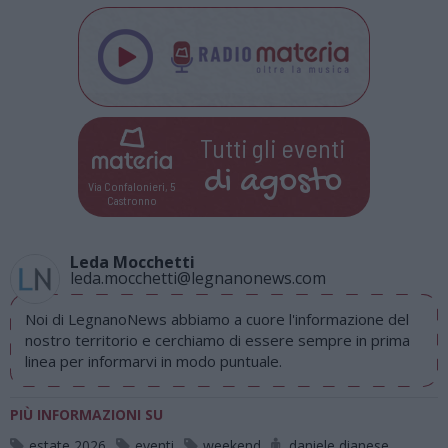
Tutti gli eventi
di
agosto
Via Confalonieri, 5
Castronno
Leda Mocchetti
leda.mocchetti@legnanonews.com
Noi di LegnanoNews abbiamo a cuore l'informazione del
nostro territorio e cerchiamo di essere sempre in prima
linea per informarvi in modo puntuale.
PIÙ INFORMAZIONI SU
estate 2026
eventi
weekend
daniele dianese