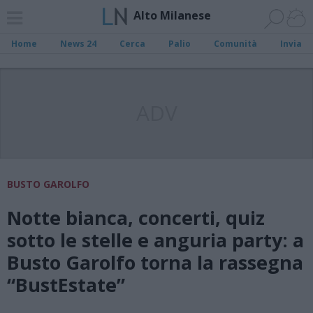
Alto Milanese
Home
News 24
Cerca
Palio
Comunità
Invia
ADV
BUSTO GAROLFO
Notte bianca, concerti, quiz
sotto le stelle e anguria party: a
Busto Garolfo torna la rassegna
“BustEstate”