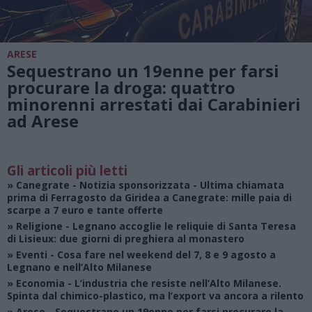
ARESE
Sequestrano un 19enne per farsi
procurare la droga: quattro
minorenni arrestati dai Carabinieri
ad Arese
Gli articoli più letti
»
Canegrate - Notizia sponsorizzata
- Ultima chiamata
prima di Ferragosto da Giridea a Canegrate: mille paia di
scarpe a 7 euro e tante offerte
»
Religione
- Legnano accoglie le reliquie di Santa Teresa
di Lisieux: due giorni di preghiera al monastero
»
Eventi
- Cosa fare nel weekend del 7, 8 e 9 agosto a
Legnano e nell’Alto Milanese
»
Economia
- L’industria che resiste nell’Alto Milanese.
Spinta dal chimico-plastico, ma l’export va ancora a rilento
»
Arese
- Sequestrano un 19enne per farsi procurare la