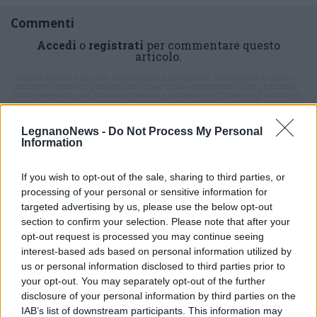
Commenti
Accedi
o
registrati
per commentare questo
articolo.
L'email è richiesta ma non verrà mostrata ai visitatori. Il contenuto di questo
commento esprime il pensiero dell'autore e non rappresenta la linea editoriale
di VareseNews.it, che rimane autonoma e indipendente. I messaggi inclusi nei
commenti non sono testi giornalistici, ma post inviati dai singoli lettori che
possono essere automaticamente pubblicati senza filtro preventivo. I commenti
che includano uno o più link a siti esterni verranno rimossi in automatico dal
sistema.
LegnanoNews -
Do Not Process My Personal
Information
If you wish to opt-out of the sale, sharing to third parties, or
processing of your personal or sensitive information for
targeted advertising by us, please use the below opt-out
section to confirm your selection. Please note that after your
opt-out request is processed you may continue seeing
interest-based ads based on personal information utilized by
us or personal information disclosed to third parties prior to
your opt-out. You may separately opt-out of the further
disclosure of your personal information by third parties on the
IAB’s list of downstream participants. This information may