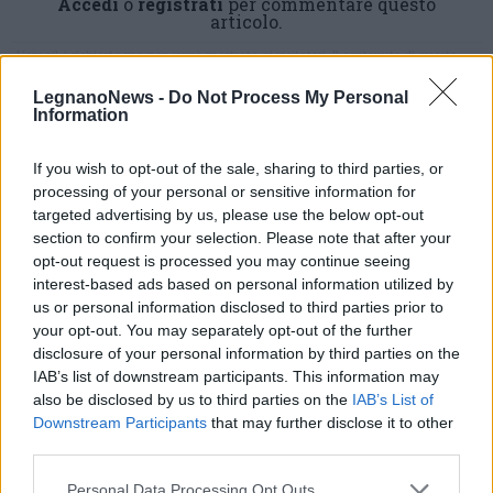
Accedi
o
registrati
per commentare questo
articolo.
L'email è richiesta ma non verrà mostrata ai visitatori. Il contenuto di questo
commento esprime il pensiero dell'autore e non rappresenta la linea editoriale
di VareseNews.it, che rimane autonoma e indipendente. I messaggi inclusi nei
commenti non sono testi giornalistici, ma post inviati dai singoli lettori che
LegnanoNews -
Do Not Process My Personal
possono essere automaticamente pubblicati senza filtro preventivo. I commenti
Information
che includano uno o più link a siti esterni verranno rimossi in automatico dal
sistema.
If you wish to opt-out of the sale, sharing to third parties, or
processing of your personal or sensitive information for
targeted advertising by us, please use the below opt-out
section to confirm your selection. Please note that after your
opt-out request is processed you may continue seeing
interest-based ads based on personal information utilized by
us or personal information disclosed to third parties prior to
your opt-out. You may separately opt-out of the further
disclosure of your personal information by third parties on the
IAB’s list of downstream participants. This information may
also be disclosed by us to third parties on the
IAB’s List of
Downstream Participants
that may further disclose it to other
third parties.
Personal Data Processing Opt Outs