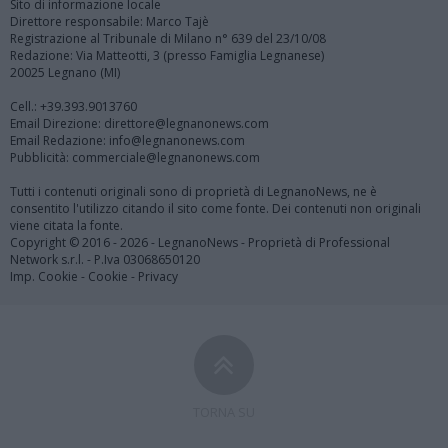
Sito di informazione locale
Direttore responsabile: Marco Tajè
Registrazione al Tribunale di Milano n° 639 del 23/10/08
Redazione: Via Matteotti, 3 (presso Famiglia Legnanese)
20025 Legnano (MI)
Cell.: +39.393.9013760
Email Direzione: direttore@legnanonews.com
Email Redazione: info@legnanonews.com
Pubblicità: commerciale@legnanonews.com
Tutti i contenuti originali sono di proprietà di LegnanoNews, ne è
consentito l'utilizzo citando il sito come fonte. Dei contenuti non originali
viene citata la fonte.
Copyright © 2016 - 2026 - LegnanoNews - Proprietà di Professional
Network s.r.l. - P.Iva 03068650120
Imp. Cookie
-
Cookie
-
Privacy
TORNA SU