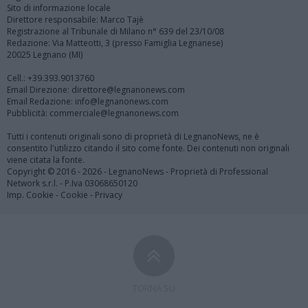
Sito di informazione locale
Direttore responsabile: Marco Tajè
Registrazione al Tribunale di Milano n° 639 del 23/10/08
Redazione: Via Matteotti, 3 (presso Famiglia Legnanese)
20025 Legnano (MI)
Cell.: +39.393.9013760
Email Direzione: direttore@legnanonews.com
Email Redazione: info@legnanonews.com
Pubblicità: commerciale@legnanonews.com
Tutti i contenuti originali sono di proprietà di LegnanoNews, ne è
consentito l'utilizzo citando il sito come fonte. Dei contenuti non originali
viene citata la fonte.
Copyright © 2016 - 2026 - LegnanoNews - Proprietà di Professional
Network s.r.l. - P.Iva 03068650120
Imp. Cookie
-
Cookie
-
Privacy
TORNA SU