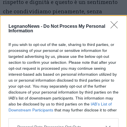
rispetto e dignità e questo è un sentimento
che condividiamo pienamente, senza
bisogno di proclami e senza che alcuna forza
LegnanoNews -
Do Not Process My Personal
politica possa rivendicarne il monopolio –
Information
concludono dall’amministrazione -.
If you wish to opt-out of the sale, sharing to third parties, or
Amministrare non è come stare a bordo
processing of your personal or sensitive information for
targeted advertising by us, please use the below opt-out
campo con il megafono in mano: è più simile
section to confirm your selection. Please note that after your
a una partita a scacchi, dove
non vince chi
opt-out request is processed you may continue seeing
interest-based ads based on personal information utilized by
urla di più ma chi arriva fino in fondo, con
us or personal information disclosed to third parties prior to
tenacia, mossa dopo mossa
, nel rispetto delle
your opt-out. You may separately opt-out of the further
disclosure of your personal information by third parties on the
regole e con alternative percorribili alla
IAB’s list of downstream participants. This information may
mano».
also be disclosed by us to third parties on the
IAB’s List of
Downstream Participants
that may further disclose it to other
third parties.
Foto di archivio