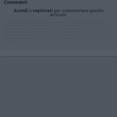
Commenti
Accedi
o
registrati
per commentare questo
articolo.
L'email è richiesta ma non verrà mostrata ai visitatori. Il contenuto di questo
commento esprime il pensiero dell'autore e non rappresenta la linea editoriale
di VareseNews.it, che rimane autonoma e indipendente. I messaggi inclusi nei
commenti non sono testi giornalistici, ma post inviati dai singoli lettori che
possono essere automaticamente pubblicati senza filtro preventivo. I commenti
che includano uno o più link a siti esterni verranno rimossi in automatico dal
sistema.