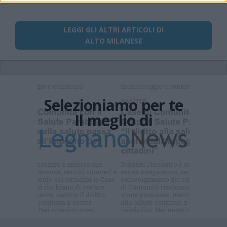
LEGGI GLI ALTRI ARTICOLI DI
ALTO MILANESE
Selezioniamo per te
Il meglio di
Iscriviti alla
newsletter