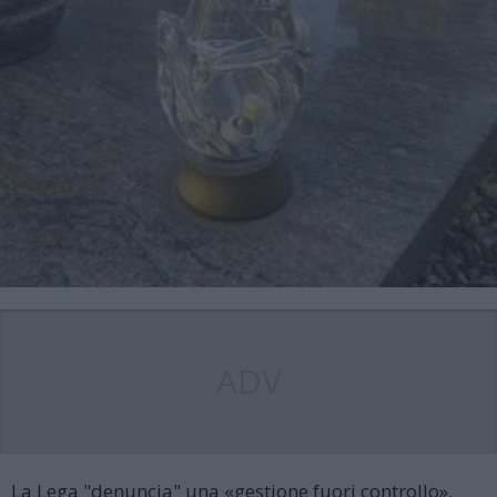
ADV
La Lega "denuncia" una «gestione fuori controllo».