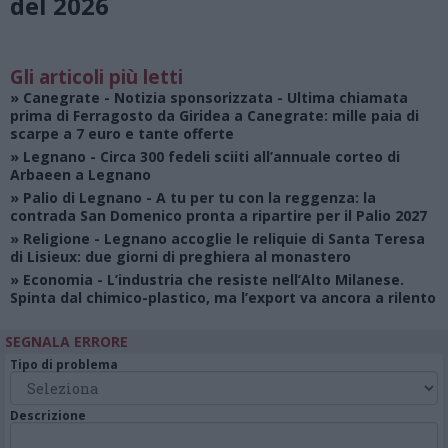
del 2026
Gli articoli più letti
»
Canegrate - Notizia sponsorizzata
- Ultima chiamata
prima di Ferragosto da Giridea a Canegrate: mille paia di
scarpe a 7 euro e tante offerte
»
Legnano
- Circa 300 fedeli sciiti all’annuale corteo di
Arbaeen a Legnano
»
Palio di Legnano
- A tu per tu con la reggenza: la
contrada San Domenico pronta a ripartire per il Palio 2027
»
Religione
- Legnano accoglie le reliquie di Santa Teresa
di Lisieux: due giorni di preghiera al monastero
»
Economia
- L’industria che resiste nell’Alto Milanese.
Spinta dal chimico-plastico, ma l’export va ancora a rilento
SEGNALA ERRORE
Tipo di problema
Descrizione