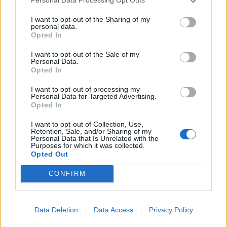
Personal Data Processing Opt Outs
I want to opt-out of the Sharing of my
personal data.
Opted In
I want to opt-out of the Sale of my
Personal Data.
Opted In
Tutti gli eventi
di
agosto
I want to opt-out of processing my
Via Confalonieri, 5
Personal Data for Targeted Advertising.
Castronno
Opted In
I want to opt-out of Collection, Use,
Leda Mocchetti
Retention, Sale, and/or Sharing of my
Personal Data that Is Unrelated with the
leda.mocchetti@legnanonews.com
Purposes for which it was collected.
Opted Out
Noi di LegnanoNews abbiamo a cuore l'informazione del
nostro territorio e cerchiamo di essere sempre in prima
CONFIRM
linea per informarvi in modo puntuale.
PIÙ INFORMAZIONI SU
Data Deletion
Data Access
Privacy Policy
cimiteri
lega nerviano
nerviano