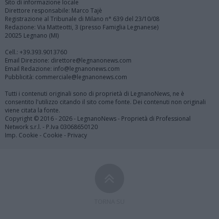
Sito di informazione locale
Direttore responsabile: Marco Tajè
Registrazione al Tribunale di Milano n° 639 del 23/10/08
Redazione: Via Matteotti, 3 (presso Famiglia Legnanese)
20025 Legnano (MI)
Cell.: +39.393.9013760
Email Direzione: direttore@legnanonews.com
Email Redazione: info@legnanonews.com
Pubblicità: commerciale@legnanonews.com
Tutti i contenuti originali sono di proprietà di LegnanoNews, ne è
consentito l'utilizzo citando il sito come fonte. Dei contenuti non originali
viene citata la fonte.
Copyright © 2016 - 2026 - LegnanoNews - Proprietà di Professional
Network s.r.l. - P.Iva 03068650120
Imp. Cookie
-
Cookie
-
Privacy
TORNA SU