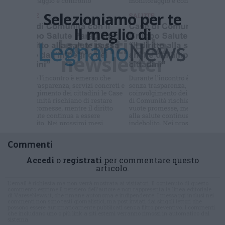
Selezioniamo per te
Il meglio di
Iscriviti alla
newsletter
Commenti
Accedi
o
registrati
per commentare questo
articolo.
L'email è richiesta ma non verrà mostrata ai visitatori. Il contenuto di questo
commento esprime il pensiero dell'autore e non rappresenta la linea editoriale
di VareseNews.it, che rimane autonoma e indipendente. I messaggi inclusi nei
commenti non sono testi giornalistici, ma post inviati dai singoli lettori che
possono essere automaticamente pubblicati senza filtro preventivo. I commenti
che includano uno o più link a siti esterni verranno rimossi in automatico dal
sistema.