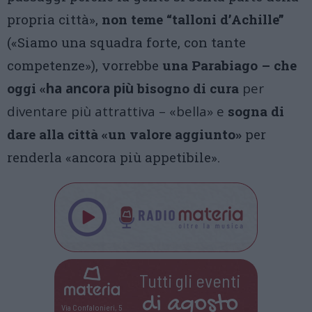
propria città»,
non teme “talloni d’Achille”
(«Siamo una squadra forte, con tante
competenze»), vorrebbe
una Parabiago – che
oggi «
ha ancora più
bisogno di cura
per
diventare più attrattiva – «bella» e
sogna di
dare alla città «un valore aggiunto»
per
renderla «ancora più appetibile».
Tutti gli eventi
di
agosto
Via Confalonieri, 5