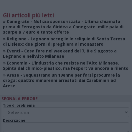
Gli articoli più letti
»
Canegrate - Notizia sponsorizzata
- Ultima chiamata
prima di Ferragosto da Giridea a Canegrate: mille paia di
scarpe a 7 euro e tante offerte
»
Religione
- Legnano accoglie le reliquie di Santa Teresa
di Lisieux: due giorni di preghiera al monastero
»
Eventi
- Cosa fare nel weekend del 7, 8 e 9 agosto a
Legnano e nell’Alto Milanese
»
Economia
- L’industria che resiste nell’Alto Milanese.
Spinta dal chimico-plastico, ma l’export va ancora a rilento
»
Arese
- Sequestrano un 19enne per farsi procurare la
droga: quattro minorenni arrestati dai Carabinieri ad
Arese
SEGNALA ERRORE
Tipo di problema
Descrizione