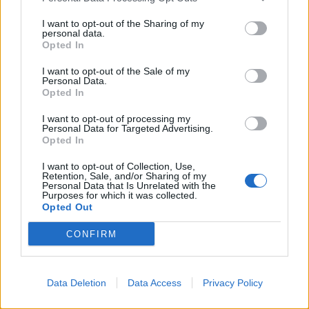
I want to opt-out of the Sharing of my
personal data.
Opted In
I want to opt-out of the Sale of my
Personal Data.
Opted In
I want to opt-out of processing my
Personal Data for Targeted Advertising.
Opted In
I want to opt-out of Collection, Use,
Retention, Sale, and/or Sharing of my
EVENTI
Personal Data that Is Unrelated with the
Purposes for which it was collected.
Tra stelle, trekking ed
Opted Out
enogastronomia e notte di San
Lorenzo. Dove vedere le stelle
CONFIRM
cadenti in Lombardia
Data Deletion
Data Access
Privacy Policy