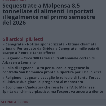
Sequestrate a Malpensa 8,5
tonnellate di alimenti importati
illegalmente nel primo semestre
del 2026
Gli articoli più letti
»
Canegrate - Notizia sponsorizzata
- Ultima chiamata
prima di Ferragosto da Giridea a Canegrate: mille paia di
scarpe a 7 euro e tante offerte
»
Legnano
- Circa 300 fedeli sciiti all’annuale corteo di
Arbaeen a Legnano
»
Palio di Legnano
- A tu per tu con la reggenza: la
contrada San Domenico pronta a ripartire per il Palio 2027
»
Religione
- Legnano accoglie le reliquie di Santa Teresa
di Lisieux: due giorni di preghiera al monastero
»
Economia
- L’industria che resiste nell’Alto Milanese.
Spinta dal chimico-plastico, ma l’export va ancora a rilento
SEGNALA ERRORE