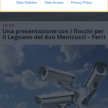
Data Deletion
Data Access
Privacy Policy
CALCIO
Una presentazione con i fiocchi per
il Legnano del duo Menicucci – Ferri