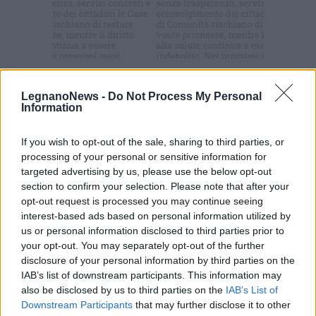
Commenti
LegnanoNews -
Do Not Process My Personal
Accedi
o
registrati
per commentare questo
Information
articolo.
L'email è richiesta ma non verrà mostrata ai visitatori. Il contenuto di questo
If you wish to opt-out of the sale, sharing to third parties, or
commento esprime il pensiero dell'autore e non rappresenta la linea editoriale
processing of your personal or sensitive information for
di VareseNews.it, che rimane autonoma e indipendente. I messaggi inclusi nei
commenti non sono testi giornalistici, ma post inviati dai singoli lettori che
targeted advertising by us, please use the below opt-out
possono essere automaticamente pubblicati senza filtro preventivo. I commenti
che includano uno o più link a siti esterni verranno rimossi in automatico dal
section to confirm your selection. Please note that after your
sistema.
opt-out request is processed you may continue seeing
interest-based ads based on personal information utilized by
us or personal information disclosed to third parties prior to
your opt-out. You may separately opt-out of the further
disclosure of your personal information by third parties on the
IAB’s list of downstream participants. This information may
also be disclosed by us to third parties on the
IAB’s List of
Downstream Participants
that may further disclose it to other