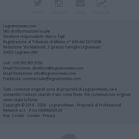
Twitter
Instagram
Contatti
Pubblicità
Legnanonews.com
Sito di informazione locale
Direttore responsabile: Marco Tajè
Registrazione al Tribunale di Milano n° 639 del 23/10/08
Redazione: Via Matteotti, 3 (presso Famiglia Legnanese)
20025 Legnano (MI)
Cell.: +39.393.9013760
Email Direzione: direttore@legnanonews.com
Email Redazione: info@legnanonews.com
Pubblicità: commerciale@legnanonews.com
Tutti i contenuti originali sono di proprietà di LegnanoNews, ne è
consentito l'utilizzo citando il sito come fonte. Dei contenuti non originali
viene citata la fonte.
Copyright © 2016 - 2026 - LegnanoNews - Proprietà di Professional
Network s.r.l. - P.Iva 03068650120
Imp. Cookie
-
Cookie
-
Privacy