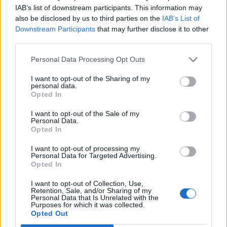
IAB’s list of downstream participants. This information may
also be disclosed by us to third parties on the
IAB’s List of
Downstream Participants
that may further disclose it to other
third parties.
Personal Data Processing Opt Outs
VIABILITÀ
I want to opt-out of the Sharing of my
personal data.
Weekend da “bollino nero” per
Opted In
l’esodo estivo. Previsti oltre 25
milioni di mezzi in viaggio
I want to opt-out of the Sale of my
Personal Data.
Opted In
I want to opt-out of processing my
Personal Data for Targeted Advertising.
Opted In
I want to opt-out of Collection, Use,
Retention, Sale, and/or Sharing of my
Personal Data that Is Unrelated with the
Purposes for which it was collected.
Opted Out