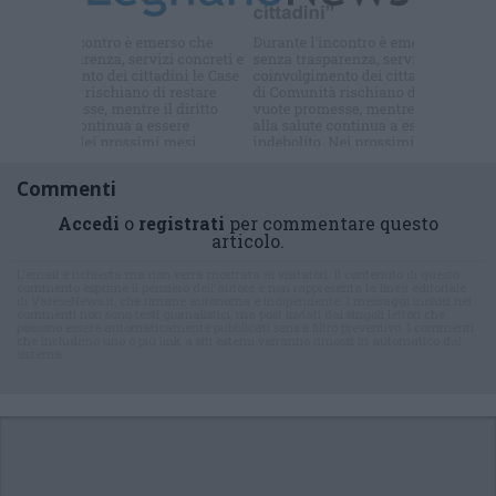
Commenti
Accedi
o
registrati
per commentare questo
articolo.
L'email è richiesta ma non verrà mostrata ai visitatori. Il contenuto di questo
commento esprime il pensiero dell'autore e non rappresenta la linea editoriale
di VareseNews.it, che rimane autonoma e indipendente. I messaggi inclusi nei
commenti non sono testi giornalistici, ma post inviati dai singoli lettori che
possono essere automaticamente pubblicati senza filtro preventivo. I commenti
che includano uno o più link a siti esterni verranno rimossi in automatico dal
sistema.