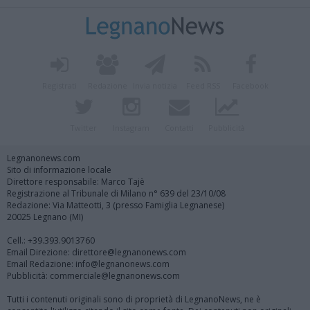
Registrati
Redazione
Invia notizia
Feed RSS
Facebook
Twitter
Instagram
Contatti
Pubblicità
Legnanonews.com
Sito di informazione locale
Direttore responsabile: Marco Tajè
Registrazione al Tribunale di Milano n° 639 del 23/10/08
Redazione: Via Matteotti, 3 (presso Famiglia Legnanese)
20025 Legnano (MI)
Cell.: +39.393.9013760
Email Direzione: direttore@legnanonews.com
Email Redazione: info@legnanonews.com
Pubblicità: commerciale@legnanonews.com
Tutti i contenuti originali sono di proprietà di LegnanoNews, ne è