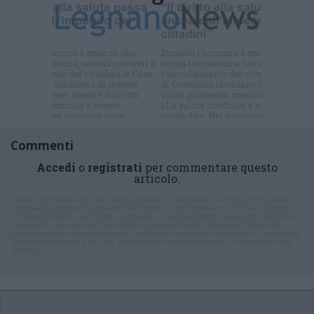
Iscriviti alla
newsletter
Commenti
Accedi
o
registrati
per commentare questo
articolo.
L'email è richiesta ma non verrà mostrata ai visitatori. Il contenuto di questo
commento esprime il pensiero dell'autore e non rappresenta la linea editoriale
di VareseNews.it, che rimane autonoma e indipendente. I messaggi inclusi nei
commenti non sono testi giornalistici, ma post inviati dai singoli lettori che
possono essere automaticamente pubblicati senza filtro preventivo. I commenti
che includano uno o più link a siti esterni verranno rimossi in automatico dal
sistema.