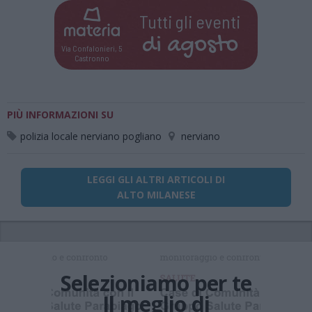
Tutti gli eventi
di
agosto
Via Confalonieri, 5
Castronno
PIÙ INFORMAZIONI SU
polizia locale nerviano pogliano
nerviano
LEGGI GLI ALTRI ARTICOLI DI
ALTO MILANESE
Selezioniamo per te
Il meglio di