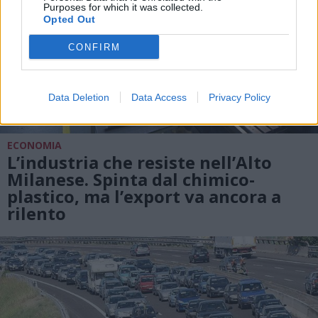
Purposes for which it was collected.
Opted Out
CONFIRM
Data Deletion
Data Access
Privacy Policy
ECONOMIA
L’industria che resiste nell’Alto
Milanese. Spinta dal chimico-
plastico, ma l’export va ancora a
rilento