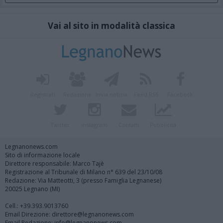
Vai al sito in modalità classica
Registrati
Redazione
Invia notizia
Feed RSS
Facebook
Twitter
Instagram
Contatti
Pubblicità
Legnanonews.com
Sito di informazione locale
Direttore responsabile: Marco Tajè
Registrazione al Tribunale di Milano n° 639 del 23/10/08
Redazione: Via Matteotti, 3 (presso Famiglia Legnanese)
20025 Legnano (MI)
Cell.: +39.393.9013760
Email Direzione: direttore@legnanonews.com
Email Redazione: info@legnanonews.com