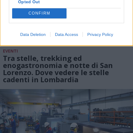
Opted Out
CONFIRM
Data Deletion
Data Access
Privacy Policy
EVENTI
Tra stelle, trekking ed
enogastronomia e notte di San
Lorenzo. Dove vedere le stelle
cadenti in Lombardia