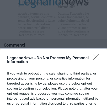
Iscriviti alla
newsletter
Commenti
Accedi
o
registrati
per commentare questo
articolo.
LegnanoNews -
Do Not Process My Personal
Information
L'email è richiesta ma non verrà mostrata ai visitatori. Il contenuto di questo
commento esprime il pensiero dell'autore e non rappresenta la linea editoriale
di VareseNews.it, che rimane autonoma e indipendente. I messaggi inclusi nei
commenti non sono testi giornalistici, ma post inviati dai singoli lettori che
If you wish to opt-out of the sale, sharing to third parties, or
possono essere automaticamente pubblicati senza filtro preventivo. I commenti
che includano uno o più link a siti esterni verranno rimossi in automatico dal
processing of your personal or sensitive information for
sistema.
targeted advertising by us, please use the below opt-out
section to confirm your selection. Please note that after your
opt-out request is processed you may continue seeing
interest-based ads based on personal information utilized by
us or personal information disclosed to third parties prior to