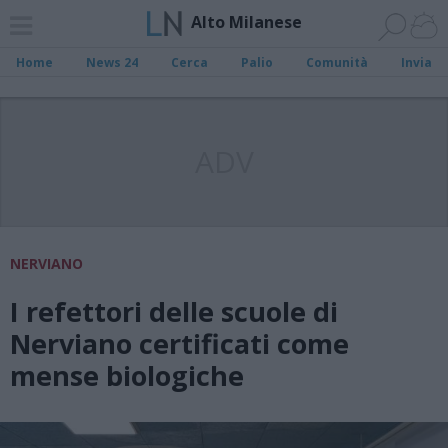
Alto Milanese
Home
News 24
Cerca
Palio
Comunità
Invia
ADV
NERVIANO
I refettori delle scuole di
Nerviano certificati come
mense biologiche