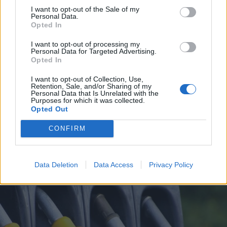
I want to opt-out of the Sale of my
Personal Data.
Opted In
I want to opt-out of processing my
Personal Data for Targeted Advertising.
Opted In
I want to opt-out of Collection, Use,
Retention, Sale, and/or Sharing of my
Personal Data that Is Unrelated with the
Purposes for which it was collected.
Opted Out
CONFIRM
ALTO MILANESE
102mila euro raccolti e più di 1.200
donatori: 8 progetti finanziati
Data Deletion
Data Access
Privacy Policy
grazie al crowdfunding della BCC