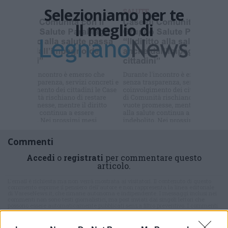
Selezioniamo per te
Il meglio di
Iscriviti alla
newsletter
Commenti
Accedi
o
registrati
per commentare questo
articolo.
L'email è richiesta ma non verrà mostrata ai visitatori. Il contenuto di questo
commento esprime il pensiero dell'autore e non rappresenta la linea editoriale
di VareseNews.it, che rimane autonoma e indipendente. I messaggi inclusi nei
commenti non sono testi giornalistici, ma post inviati dai singoli lettori che
possono essere automaticamente pubblicati senza filtro preventivo. I commenti
che includano uno o più link a siti esterni verranno rimossi in automatico dal
sistema.