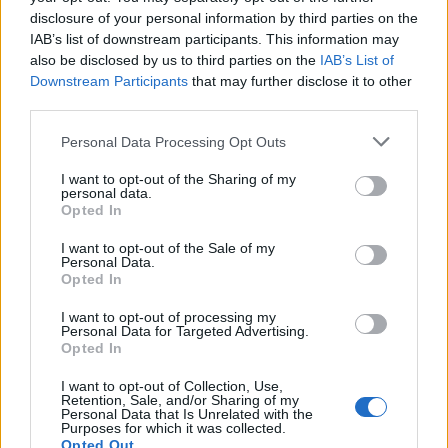
disclosure of your personal information by third parties on the
Iscriviti alla
IAB’s list of downstream participants. This information may
also be disclosed by us to third parties on the
IAB’s List of
newsletter
Downstream Participants
that may further disclose it to other
third parties.
Personal Data Processing Opt Outs
Commenti
I want to opt-out of the Sharing of my
personal data.
Accedi
o
registrati
per commentare questo
Opted In
articolo.
L'email è richiesta ma non verrà mostrata ai visitatori. Il contenuto di questo
I want to opt-out of the Sale of my
commento esprime il pensiero dell'autore e non rappresenta la linea editoriale
Personal Data.
di VareseNews.it, che rimane autonoma e indipendente. I messaggi inclusi nei
commenti non sono testi giornalistici, ma post inviati dai singoli lettori che
Opted In
possono essere automaticamente pubblicati senza filtro preventivo. I commenti
che includano uno o più link a siti esterni verranno rimossi in automatico dal
sistema.
I want to opt-out of processing my
Personal Data for Targeted Advertising.
Opted In
I want to opt-out of Collection, Use,
Retention, Sale, and/or Sharing of my
Personal Data that Is Unrelated with the
Purposes for which it was collected.
Opted Out