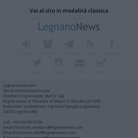
Vai al sito in modalità classica
Registrati
Redazione
Invia notizia
Feed RSS
Facebook
Twitter
Instagram
Contatti
Pubblicità
Legnanonews.com
Sito di informazione locale
Direttore responsabile: Marco Tajè
Registrazione al Tribunale di Milano n° 639 del 23/10/08
Redazione: Via Matteotti, 3 (presso Famiglia Legnanese)
20025 Legnano (MI)
Cell.: +39.393.9013760
Email Direzione: direttore@legnanonews.com
Email Redazione: info@legnanonews.com
Pubblicità: commerciale@legnanonews.com