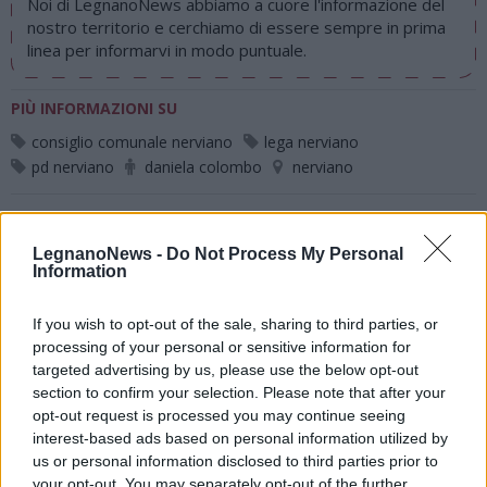
Noi di LegnanoNews abbiamo a cuore l'informazione del
nostro territorio e cerchiamo di essere sempre in prima
linea per informarvi in modo puntuale.
PIÙ INFORMAZIONI SU
consiglio comunale nerviano
lega nerviano
pd nerviano
daniela colombo
nerviano
LEGGI GLI ALTRI ARTICOLI DI
LegnanoNews -
Do Not Process My Personal
ALTO MILANESE
Information
If you wish to opt-out of the sale, sharing to third parties, or
processing of your personal or sensitive information for
targeted advertising by us, please use the below opt-out
Selezioniamo per te
section to confirm your selection. Please note that after your
opt-out request is processed you may continue seeing
Il meglio di
interest-based ads based on personal information utilized by
us or personal information disclosed to third parties prior to
your opt-out. You may separately opt-out of the further