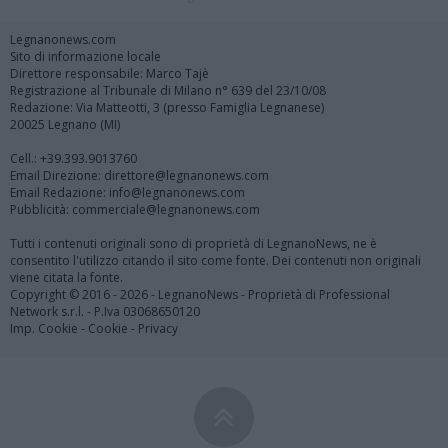
Legnanonews.com
Sito di informazione locale
Direttore responsabile: Marco Tajè
Registrazione al Tribunale di Milano n° 639 del 23/10/08
Redazione: Via Matteotti, 3 (presso Famiglia Legnanese)
20025 Legnano (MI)
Cell.: +39.393.9013760
Email Direzione: direttore@legnanonews.com
Email Redazione: info@legnanonews.com
Pubblicità: commerciale@legnanonews.com
Tutti i contenuti originali sono di proprietà di LegnanoNews, ne è
consentito l'utilizzo citando il sito come fonte. Dei contenuti non originali
viene citata la fonte.
Copyright © 2016 - 2026 - LegnanoNews - Proprietà di Professional
Network s.r.l. - P.Iva 03068650120
Imp. Cookie
-
Cookie
-
Privacy