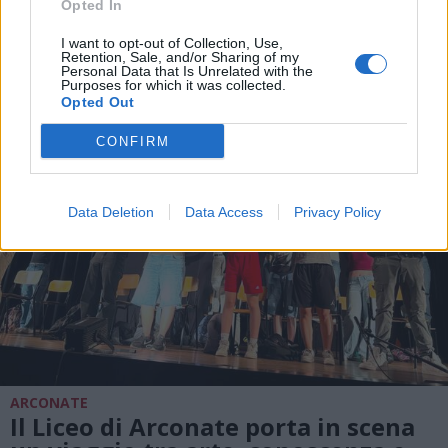
festeggiamenti per i 100 anni del
Opted In
Gruppo Sportivo Arconatese
I want to opt-out of Collection, Use,
Retention, Sale, and/or Sharing of my
Personal Data that Is Unrelated with the
Purposes for which it was collected.
Opted Out
CONFIRM
Data Deletion
Data Access
Privacy Policy
ARCONATE
Il Liceo di Arconate porta in scena