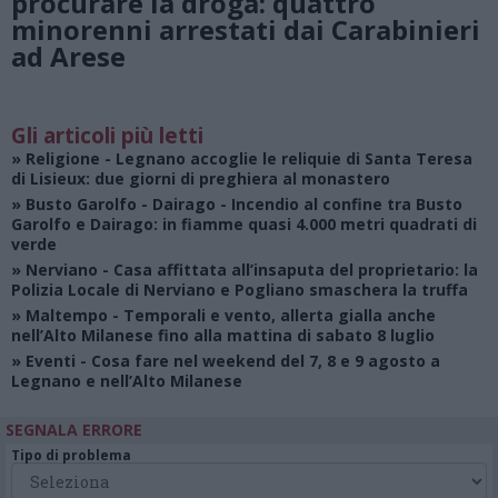
procurare la droga: quattro
minorenni arrestati dai Carabinieri
ad Arese
Gli articoli più letti
»
Religione
- Legnano accoglie le reliquie di Santa Teresa
di Lisieux: due giorni di preghiera al monastero
»
Busto Garolfo - Dairago
- Incendio al confine tra Busto
Garolfo e Dairago: in fiamme quasi 4.000 metri quadrati di
verde
»
Nerviano
- Casa affittata all’insaputa del proprietario: la
Polizia Locale di Nerviano e Pogliano smaschera la truffa
»
Maltempo
- Temporali e vento, allerta gialla anche
nell’Alto Milanese fino alla mattina di sabato 8 luglio
»
Eventi
- Cosa fare nel weekend del 7, 8 e 9 agosto a
Legnano e nell’Alto Milanese
SEGNALA ERRORE
Tipo di problema