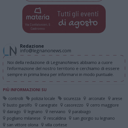
Tutti gli eventi
di
agosto
Via Confalonieri, 5
Castronno
Redazione
info@legnanonews.com
Noi della redazione di LegnanoNews abbiamo a cuore
l'informazione del nostro territorio e cerchiamo di essere
sempre in prima linea per informarvi in modo puntuale.
PIÙ INFORMAZIONI SU
controlli
polizia locale
sicurezza
arconate
arese
busto garolfo
canegrate
casorezzo
cerro maggiore
dairago
legnano
nerviano
parabiago
pogliano milanese
rescaldina
san giorgio su legnano
san vittore olona
villa cortese