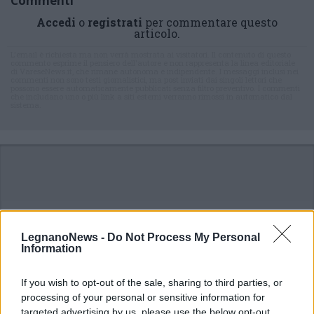
Commenti
Accedi
o
registrati
per commentare questo
articolo.
L'email è richiesta ma non verrà mostrata ai visitatori. Il contenuto di questo
commento esprime il pensiero dell'autore e non rappresenta la linea editoriale
di VareseNews.it, che rimane autonoma e indipendente. I messaggi inclusi nei
commenti non sono testi giornalistici, ma post inviati dai singoli lettori che
possono essere automaticamente pubblicati senza filtro preventivo. I commenti
che includano uno o più link a siti esterni verranno rimossi in automatico dal
sistema.
LegnanoNews -
Do Not Process My Personal
Information
If you wish to opt-out of the sale, sharing to third parties, or
processing of your personal or sensitive information for
targeted advertising by us, please use the below opt-out