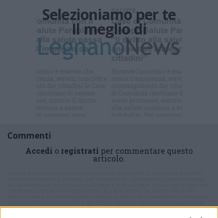
Selezioniamo per te
Il meglio di
Iscriviti alla
newsletter
Commenti
Accedi
o
registrati
per commentare questo
articolo.
L'email è richiesta ma non verrà mostrata ai visitatori. Il contenuto di questo
commento esprime il pensiero dell'autore e non rappresenta la linea editoriale
di VareseNews.it, che rimane autonoma e indipendente. I messaggi inclusi nei
commenti non sono testi giornalistici, ma post inviati dai singoli lettori che
possono essere automaticamente pubblicati senza filtro preventivo. I commenti
che includano uno o più link a siti esterni verranno rimossi in automatico dal
sistema.