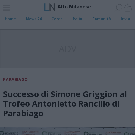
Alto Milanese
Home
News 24
Cerca
Palio
Comunità
Invia
ADV
PARABIAGO
Successo di Simone Griggion al
Trofeo Antonietto Rancilio di
Parabiago