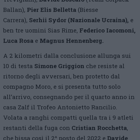
Ballan),
Pier Elis Belletta
(Biesse
Carrera),
Serhii Sydor (Nazionale Ucraina),
e
ben tre uomini Sias Rime,
Federico Iacomoni,
Luca Rosa
e
Magnus Hennenberg.
A 2 kilometri dalla conclusione allunga sui
10 di testa
Simone Griggion
che resiste al
ritorno degli avversari, ben protetto dal
compagno Moro, e si presenta tutto solo
all’arrivo, consegnando per il quarto anno in
casa Zalf il Trofeo Antonietto Rancilio.
Volata a ranghi compatti quella tra i 9 atleti
restanti della fuga con
Cristian Rocchetta
,
che bissa così il 2^ posto del 2022 e
Davide