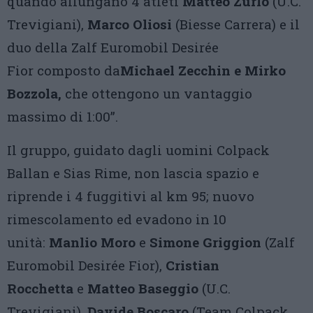
quando allungano 4 atleti
Matteo Zurlo
(U.C.
Trevigiani),
Marco Oliosi
(Biesse Carrera) e il
duo della Zalf Euromobil Desirée
Fior composto da
Michael Zecchin e Mirko
Bozzola,
che ottengono un vantaggio
massimo di 1:00”.
Il gruppo, guidato dagli uomini Colpack
Ballan e Sias Rime, non lascia spazio e
riprende i 4 fuggitivi al km 95; nuovo
rimescolamento ed evadono in 10
unità:
Manlio
Moro
e
Simone Griggion
(Zalf
Euromobil Desirée Fior),
Cristian
Rocchetta
e
Matteo Baseggio
(U.C.
Trevigiani),
Davide Boscaro
(Team Colpack