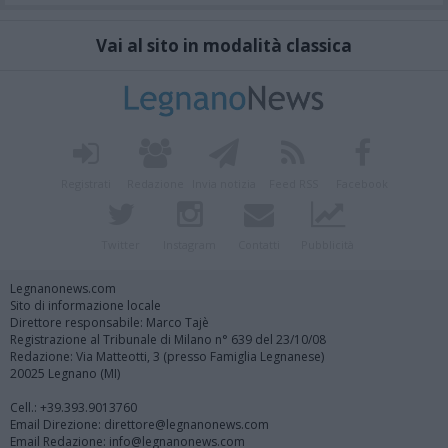
Vai al sito in modalità classica
Registrati
Redazione
Invia notizia
Feed RSS
Facebook
Twitter
Instagram
Contatti
Pubblicità
Legnanonews.com
Sito di informazione locale
Direttore responsabile: Marco Tajè
Registrazione al Tribunale di Milano n° 639 del 23/10/08
Redazione: Via Matteotti, 3 (presso Famiglia Legnanese)
20025 Legnano (MI)
Cell.: +39.393.9013760
Email Direzione: direttore@legnanonews.com
Email Redazione: info@legnanonews.com