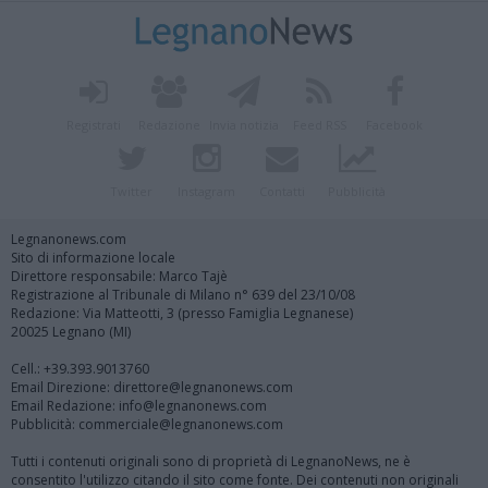
Registrati
Redazione
Invia notizia
Feed RSS
Facebook
Twitter
Instagram
Contatti
Pubblicità
Legnanonews.com
Sito di informazione locale
Direttore responsabile: Marco Tajè
Registrazione al Tribunale di Milano n° 639 del 23/10/08
Redazione: Via Matteotti, 3 (presso Famiglia Legnanese)
20025 Legnano (MI)
Cell.: +39.393.9013760
Email Direzione: direttore@legnanonews.com
Email Redazione: info@legnanonews.com
Pubblicità: commerciale@legnanonews.com
Tutti i contenuti originali sono di proprietà di LegnanoNews, ne è
consentito l'utilizzo citando il sito come fonte. Dei contenuti non originali