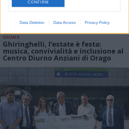
CONFIRM
Data Deletion
Data Access
Privacy Policy
SOCIALE
Ghiringhelli, l’estate è festa:
musica, convivialità e inclusione al
Centro Diurno Anziani di Orago