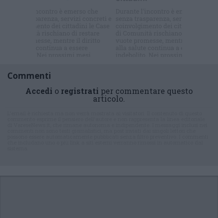
Iscriviti alla
newsletter
Commenti
Accedi
o
registrati
per commentare questo
articolo.
L'email è richiesta ma non verrà mostrata ai visitatori. Il contenuto di questo
commento esprime il pensiero dell'autore e non rappresenta la linea editoriale
di VareseNews.it, che rimane autonoma e indipendente. I messaggi inclusi nei
commenti non sono testi giornalistici, ma post inviati dai singoli lettori che
possono essere automaticamente pubblicati senza filtro preventivo. I commenti
che includano uno o più link a siti esterni verranno rimossi in automatico dal
sistema.