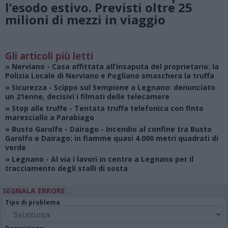
l’esodo estivo. Previsti oltre 25
milioni di mezzi in viaggio
Gli articoli più letti
»
Nerviano
- Casa affittata all’insaputa del proprietario: la
Polizia Locale di Nerviano e Pogliano smaschera la truffa
»
Sicurezza
- Scippo sul Sempione a Legnano: denunciato
un 21enne, decisivi i filmati delle telecamere
»
Stop alle truffe
- Tentata truffa telefonica con finto
maresciallo a Parabiago
»
Busto Garolfo - Dairago
- Incendio al confine tra Busto
Garolfo e Dairago: in fiamme quasi 4.000 metri quadrati di
verde
»
Legnano
- Al via i lavori in centro a Legnano per il
tracciamento degli stalli di sosta
SEGNALA ERRORE
Tipo di problema