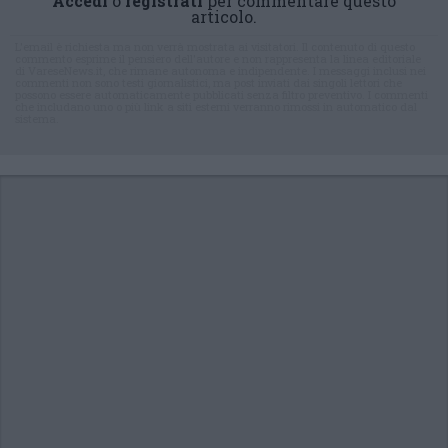
Accedi
o
registrati
per commentare questo
articolo.
L'email è richiesta ma non verrà mostrata ai visitatori. Il contenuto di questo
commento esprime il pensiero dell'autore e non rappresenta la linea editoriale
di VareseNews.it, che rimane autonoma e indipendente. I messaggi inclusi nei
commenti non sono testi giornalistici, ma post inviati dai singoli lettori che
possono essere automaticamente pubblicati senza filtro preventivo. I commenti
che includano uno o più link a siti esterni verranno rimossi in automatico dal
sistema.