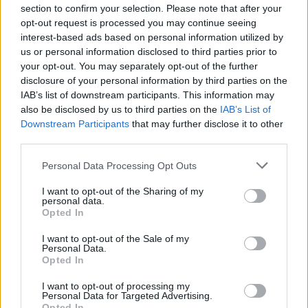
dannosissimi alla nostra salute come il
section to confirm your selection. Please note that after your
PM10. Dopo quattro anni dalla chiusura della
opt-out request is processed you may continue seeing
interest-based ads based on personal information utilized by
Piazza Lombardia con proteste inascoltate
us or personal information disclosed to third parties prior to
your opt-out. You may separately opt-out of the further
dei residenti,
si proceda finalmente a offrire
disclosure of your personal information by third parties on the
un servizio pubblico a tutti i cittadini
, con
IAB’s list of downstream participants. This information may
also be disclosed by us to third parties on the
IAB’s List of
modifiche sensate dei percorsi delle linee
Downstream Participants
that may further disclose it to other
Movibus e con la soppressione delle corse
third parties.
inutili e del passaggio a vuoto degli
Personal Data Processing Opt Outs
autobus».
I want to opt-out of the Sharing of my
personal data.
Opted In
I want to opt-out of the Sale of my
Personal Data.
Opted In
I want to opt-out of processing my
Personal Data for Targeted Advertising.
Tutti gli eventi
Opted In