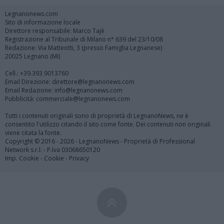
Legnanonews.com
Sito di informazione locale
Direttore responsabile: Marco Tajè
Registrazione al Tribunale di Milano n° 639 del 23/10/08
Redazione: Via Matteotti, 3 (presso Famiglia Legnanese)
20025 Legnano (MI)
Cell.: +39.393.9013760
Email Direzione: direttore@legnanonews.com
Email Redazione: info@legnanonews.com
Pubblicità: commerciale@legnanonews.com
Tutti i contenuti originali sono di proprietà di LegnanoNews, ne è
consentito l'utilizzo citando il sito come fonte. Dei contenuti non originali
viene citata la fonte.
Copyright © 2016 - 2026 - LegnanoNews - Proprietà di Professional
Network s.r.l. - P.Iva 03068650120
Imp. Cookie
-
Cookie
-
Privacy