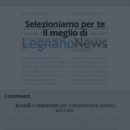
Selezioniamo per te
Il meglio di
Iscriviti alla
newsletter
Commenti
Accedi
o
registrati
per commentare questo
articolo.
L'email è richiesta ma non verrà mostrata ai visitatori. Il contenuto di questo
commento esprime il pensiero dell'autore e non rappresenta la linea editoriale
di VareseNews.it, che rimane autonoma e indipendente. I messaggi inclusi nei
commenti non sono testi giornalistici, ma post inviati dai singoli lettori che