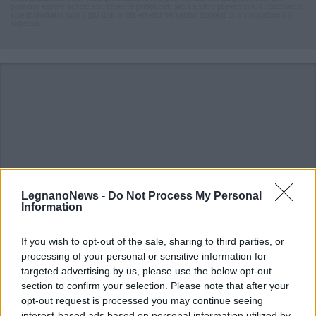
possono essere automaticamente pubblicati senza filtro preventivo. I commenti
che includano uno o più link a siti esterni verranno rimossi in automatico dal
sistema.
LegnanoNews -
Do Not Process My Personal
Information
If you wish to opt-out of the sale, sharing to third parties, or
processing of your personal or sensitive information for
targeted advertising by us, please use the below opt-out
ALTRE NOTIZIE DI CASTELLANZA
section to confirm your selection. Please note that after your
opt-out request is processed you may continue seeing
interest-based ads based on personal information utilized by