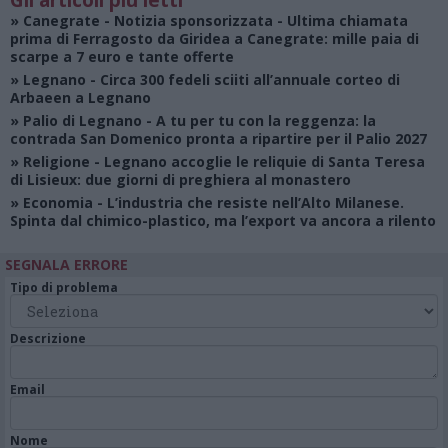
Gli articoli più letti
»
Canegrate - Notizia sponsorizzata
- Ultima chiamata
prima di Ferragosto da Giridea a Canegrate: mille paia di
scarpe a 7 euro e tante offerte
»
Legnano
- Circa 300 fedeli sciiti all’annuale corteo di
Arbaeen a Legnano
»
Palio di Legnano
- A tu per tu con la reggenza: la
contrada San Domenico pronta a ripartire per il Palio 2027
»
Religione
- Legnano accoglie le reliquie di Santa Teresa
di Lisieux: due giorni di preghiera al monastero
»
Economia
- L’industria che resiste nell’Alto Milanese.
Spinta dal chimico-plastico, ma l’export va ancora a rilento
SEGNALA ERRORE
Tipo di problema
Descrizione
Email
Nome