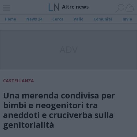
Altre news
Home
News 24
Cerca
Palio
Comunità
Invia
ADV
CASTELLANZA
Una merenda condivisa per
bimbi e neogenitori tra
aneddoti e cruciverba sulla
genitorialità