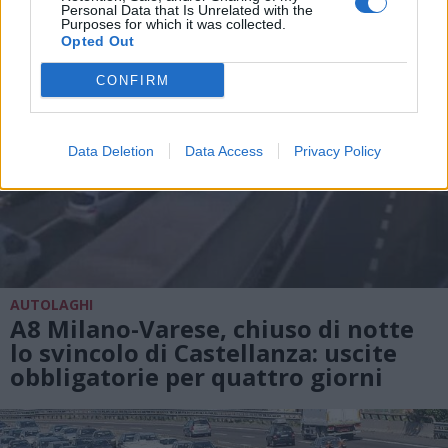
Personal Data that Is Unrelated with the
Purposes for which it was collected.
Opted Out
CONFIRM
Data Deletion
Data Access
Privacy Policy
AUTOLAGHI
A8 Milano-Varese, chiuso di notte
lo svincolo di Castellanza: uscite
obbligatorie per quattro giorni