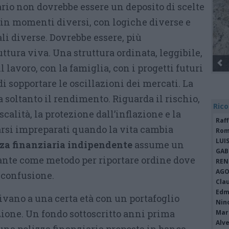
rio non dovrebbe essere un deposito di scelte
 in momenti diversi, con logiche diverse e
li diverse. Dovrebbe essere, più
ttura viva. Una struttura ordinata, leggibile,
il lavoro, con la famiglia, con i progetti futuri
di sopportare le oscillazioni dei mercati. La
soltanto il rendimento. Riguarda il rischio,
Rico
fiscalità, la protezione dall’inflazione e la
Raf
varsi impreparati quando la vita cambia
Rom
LUI
za finanziaria indipendente
assume un
GAB
ante come metodo per riportare ordine dove
REN
AGO
 confusione.
Cla
Edm
ivano a una certa età con un portafoglio
Nin
azione. Un fondo sottoscritto anni prima
Mari
Alv