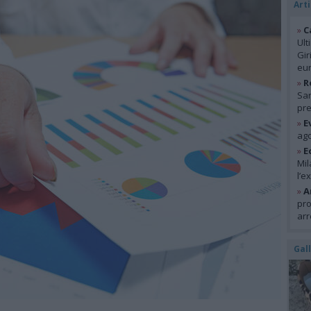
Arti
»
C
Ult
Gir
eur
»
R
San
pre
»
E
ago
»
E
Mil
l’e
»
A
pro
arr
Gal