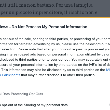
nti utili, ma non bastano. Per una famiglia,
 per un piccolo imprenditore, il rischio non è
io scendere del 10 o del 20 per cento in una
ato. È anche dover vendere nel momento
ews -
Do Not Process My Personal Information
liquidità per un figlio che studia fuori sede,
to opt-out of the sale, sharing to third parties, or processing of your per
a, per un acconto immobiliare, per sostenere
formation for targeted advertising by us, please use the below opt-out s
ficile o per integrare il reddito in vista della
r selection. Please note that after your opt-out request is processed y
eing interest-based ads based on personal information utilized by us or
nto può essere tecnicamente valido e, allo
disclosed to third parties prior to your opt-out. You may separately opt-
se non rispetta il tempo necessario per
losure of your personal information by third parties on the IAB’s list of
. This information may also be disclosed by us to third parties on the
IA
Participants
that may further disclose it to other third parties.
io serio dovrebbe partire dagli obiettivi, non
one richiede un orizzonte lungo e una
l Data Processing Opt Outs
iva. La tutela della famiglia impone di
 da investire dal capitale da mantenere
o opt-out of the Sharing of my personal data.