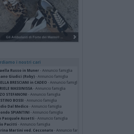
Pulizia del bosco del Rugareto a ...
rdiamo i nostri cari
faella Russo in Muner
- Annuncio famiglia
ano Giudici (Roby)
- Annuncio famiglia
SELLA BRESCIANI in CADEO
- Annuncio famiglia
RIELE MASSINISSA
- Annuncio famiglia
ZO STEFANONI
- Annuncio famiglia
STINO BOSSI
- Annuncio famiglia
udio Dal Medico
- Annuncio famiglia
ondo SPIANTINI
- Annuncio famiglia
o Pasquale Assetti
- Annuncio famiglia
o Pacitti
- Annuncio famiglia
erina Martini ved. Cecconato
- Annuncio famiglia