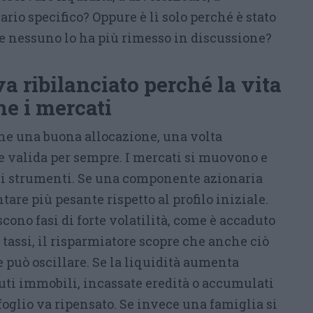
rio specifico? Oppure è lì solo perché è stato
e nessuno lo ha più rimesso in discussione?
va ribilanciato perché la vita
e i mercati
he una buona allocazione, una volta
e valida per sempre. I mercati si muovono e
li strumenti. Se una componente azionaria
are più pesante rispetto al profilo iniziale.
scono fasi di forte volatilità, come è accaduto
i tassi, il risparmiatore scopre che anche ciò
può oscillare. Se la liquidità aumenta
uti immobili, incassate eredità o accumulati
afoglio va ripensato. Se invece una famiglia si