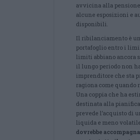
avvicina alla pensione
alcune esposizioni e au
disponibili.
Il ribilanciamento è una
portafoglio entro i lim
limiti abbiano ancora 
il lungo periodo non ha
imprenditore che sta p
ragiona come quando re
Una coppia che ha esti
destinata alla pianifi
prevede l’acquisto di u
liquida e meno volatil
dovrebbe accompagnare