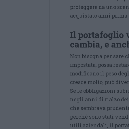
proteggere da uno scena
acquistato anni prima 
Il portafoglio 
cambia, e anch
Non bisogna pensare c
impostata, possa restar
modificano il peso deg
cresce molto, può divent
Se le obbligazioni subi
negli anni di rialzo de
che sembrava prudente 
perché sono stati vend
utili aziendali, il port