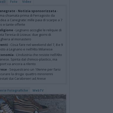
coli
Foto
Video
anegrate - Notizia sponsorizzata
-
ima chiamata prima di Ferragosto da
idea a Canegrate: mille paia di scarpe a 7
o e tante offerte
eligione
- Legnano accoglie le reliquie di
ta Teresa di Lisieux: due giorni di
ghiera al monastero
venti
- Cosa fare nel weekend del 7, 8 e 9
sto a Legnano e nell’Alto Milanese
conomia
- L’industria che resiste nell’Alto
anese. Spinta dal chimico-plastico, ma
xport va ancora a rilento
rese
- Sequestrano un 19enne per farsi
curare la droga: quattro minorenni
estati dai Carabinieri ad Arese
lerie Fotografiche
WebTV