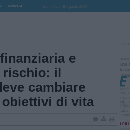
N
News24
Domenica , 9 Agosto 2026
S
inanziaria e
rischio: il
 deve cambiare
obiettivi di vita
I PIÙ