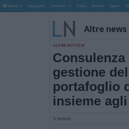
Menù
Legnano
Territori
Palio
Eventi
Sport
V
Altre news
ALTRE NOTIZIE
Consulenza f
gestione del 
portafoglio
insieme agli 
servizio