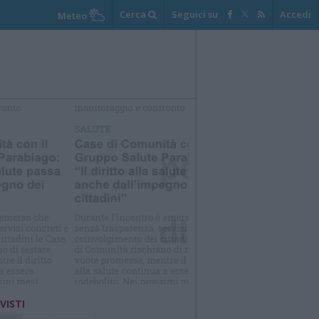
Cerca
Seguici su
Accedi
Meteo
elezioniamo per te
Il meglio di
 VISTI