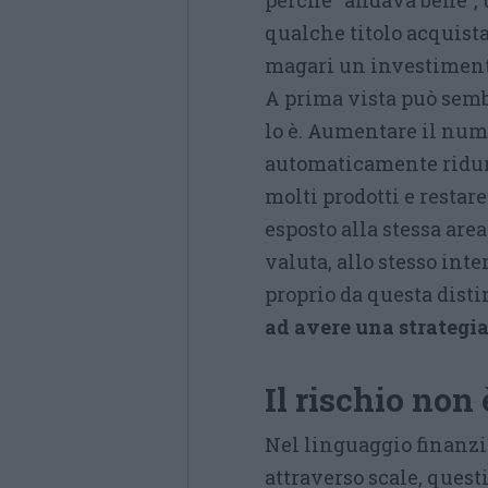
perché “andava bene”, 
qualche titolo acquista
magari un investimento
A prima vista può semb
lo è. Aumentare il num
automaticamente ridurr
molti prodotti e restare
esposto alla stessa area 
valuta, allo stesso int
proprio da questa dist
ad avere una strategi
Il rischio non
Nel linguaggio finanzia
attraverso scale, questi