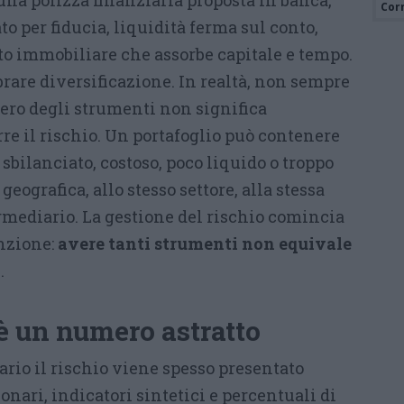
una polizza finanziaria proposta in banca,
Cor
to per fiducia, liquidità ferma sul conto,
 immobiliare che assorbe capitale e tempo.
rare diversificazione. In realtà, non sempre
ero degli strumenti non significa
e il rischio. Un portafoglio può contenere
 sbilanciato, costoso, poco liquido o troppo
geografica, allo stesso settore, alla stessa
ermediario. La gestione del rischio comincia
inzione:
avere tanti strumenti non equivale
a
.
 è un numero astratto
rio il rischio viene spesso presentato
onari, indicatori sintetici e percentuali di