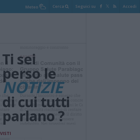
Cerca
Seguici su
Accedi
Meteo
Ti sei
perso le
NOTIZIE
di cui tutti
parlano ?
 VISTI