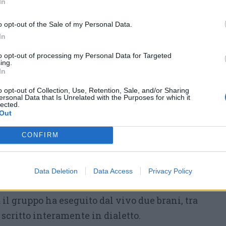
In
o opt-out of the Sale of my Personal Data.
la nascita dei brani
In
ali del racconto riguarda il processo creativo
to opt-out of processing my Personal Data for Targeted
ing.
musicisti hanno spiegato come gran parte del
In
 e registrazione avvenga all’interno del loro
o opt-out of Collection, Use, Retention, Sale, and/or Sharing
ersonal Data that Is Unrelated with the Purposes for which it
lected.
Out
e di sperimentare, sviluppare nuove idee e
CONFIRM
amenti con libertà, dando forma a brani
 tradizione folk e sensibilità contemporanea.
Data Deletion
Data Access
Privacy Policy
 il gruppo ha eseguito dal vivo due brani, tra
, scritto interamente in dialetto.