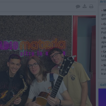
Arti
»
M
gio
se
»
C
eco
Pol
»
E
ape
gia
»
L
Leg
so
»
S
in 
tra
Gal