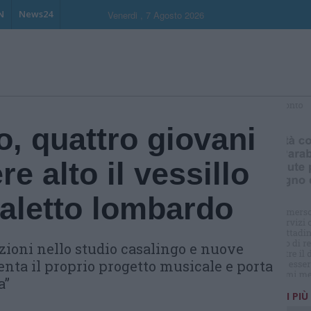
N
News24
Venerdi , 7 Agosto 2026
, quattro giovani
re alto il vessillo
dialetto lombardo
azioni nello studio casalingo e nuove
enta il proprio progetto musicale e porta
a”
I PIÙ