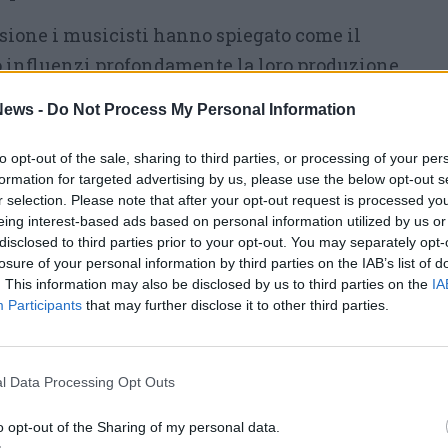
ssione i musicisti hanno spiegato come il
io influenzi profondamente la loro produzione
 storie locali e le tradizioni linguistiche
ews -
Do Not Process My Personal Information
per i testi delle canzoni, contribuendo a
tura che rischia di andare perduta.
to opt-out of the sale, sharing to third parties, or processing of your per
formation for targeted advertising by us, please use the below opt-out s
uaggio musicale
r selection. Please note that after your opt-out request is processed y
eing interest-based ads based on personal information utilized by us or
l dialetto non è una scelta nostalgica, ma uno
disclosed to third parties prior to your opt-out. You may separately opt-
losure of your personal information by third parties on the IAB’s list of
eo per raccontare emozioni, esperienze e
. This information may also be disclosed by us to third parties on the
IA
Participants
that may further disclose it to other third parties.
in una tradizione folk ancora presente nel
 l’eredità di realtà musicali che negli anni
l Data Processing Opt Outs
orizzare la cultura locale. Un percorso che
o opt-out of the Sharing of my personal data.
territorio un elemento distintivo e