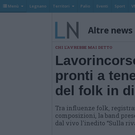
Menù
Legnano
Territori
Palio
Eventi
Sport
V
Altre news
CHI L'AVREBBE MAI DETTO
Lavorincorso
pronti a tene
del folk in 
Tra influenze folk, registr
composizioni, la band pres
dal vivo l'inedito “Sulla riv