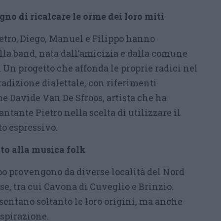
gno di ricalcare le orme dei loro miti
ietro, Diego, Manuel e Filippo hanno
ella band, nata dall’amicizia e dalla comune
 Un progetto che affonda le proprie radici nel
radizione dialettale, con riferimenti
e Davide Van De Sfroos, artista che ha
cantante Pietro nella scelta di utilizzare il
o espressivo.
tto alla musica folk
o provengono da diverse località del Nord
se, tra cui Cavona di Cuveglio e Brinzio.
entano soltanto le loro origini, ma anche
ispirazione.