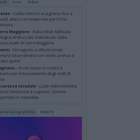
coli
Foto
Video
eteo
- Caldo intenso a Legnano fino a
vedì, atteso un temporale per il fine
ttimana
erro Maggiore
- Ruba rifiuti dall’isola
logica di Mozzate: individuato dalla
izia Locale di Cerro Maggiore
venti
- Ferragosto a Villa Arconati,
rtura straordinaria con visite, pranzo e
rdini aperti
egnano
- Al via i lavori in centro a
nano per il tracciamento degli stalli di
sta
icurezza stradale
- Cade dalla bicicletta
corso Sempione a Legnano: 22enne
sportato in ospedale
lerie Fotografiche
WebTV