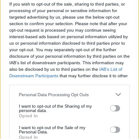
If you wish to opt-out of the sale, sharing to third parties, or
processing of your personal or sensitive information for
targeted advertising by us, please use the below opt-out
section to confirm your selection. Please note that after your
Commenti
opt-out request is processed you may continue seeing
interest-based ads based on personal information utilized by
Accedi
o
registrati
per commentare questo
us or personal information disclosed to third parties prior to
articolo.
your opt-out. You may separately opt-out of the further
L'email è richiesta ma non verrà mostrata ai visitatori. Il contenuto di questo
disclosure of your personal information by third parties on the
commento esprime il pensiero dell'autore e non rappresenta la linea editoriale
di VareseNews.it, che rimane autonoma e indipendente. I messaggi inclusi nei
IAB’s list of downstream participants. This information may
commenti non sono testi giornalistici, ma post inviati dai singoli lettori che
possono essere automaticamente pubblicati senza filtro preventivo. I commenti
also be disclosed by us to third parties on the
IAB’s List of
che includano uno o più link a siti esterni verranno rimossi in automatico dal
Downstream Participants
that may further disclose it to other
sistema.
third parties.
Personal Data Processing Opt Outs
I want to opt-out of the Sharing of my
personal data.
Opted In
I want to opt-out of the Sale of my
Personal Data.
Opted In