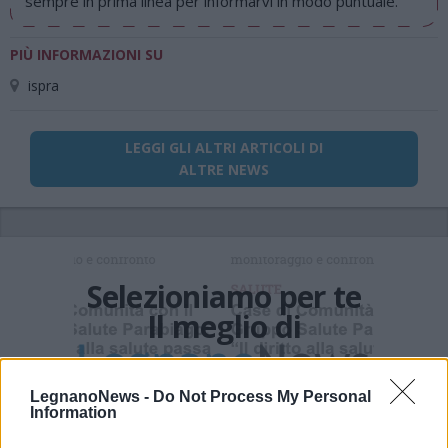
sempre in prima linea per informarvi in modo puntuale.
PIÙ INFORMAZIONI SU
ispra
LEGGI GLI ALTRI ARTICOLI DI
ALTRE NEWS
Selezioniamo per te
Il meglio di
Iscriviti alla
LegnanoNews -
Do Not Process My Personal
Information
newsletter