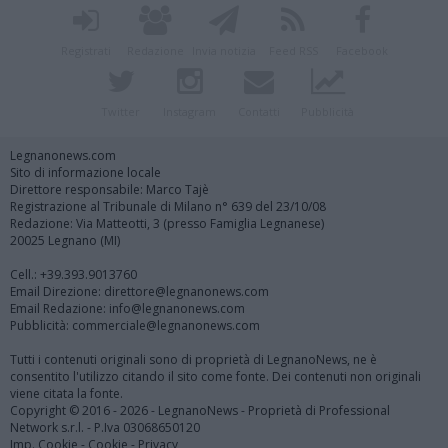
Registrati
Redazione
Invia notizia
Feed RSS
Facebook
Twitter
Instagram
Contatti
Pubblicità
Legnanonews.com
Sito di informazione locale
Direttore responsabile: Marco Tajè
Registrazione al Tribunale di Milano n° 639 del 23/10/08
Redazione: Via Matteotti, 3 (presso Famiglia Legnanese)
20025 Legnano (MI)
Cell.: +39.393.9013760
Email Direzione: direttore@legnanonews.com
Email Redazione: info@legnanonews.com
Pubblicità: commerciale@legnanonews.com
Tutti i contenuti originali sono di proprietà di LegnanoNews, ne è
consentito l'utilizzo citando il sito come fonte. Dei contenuti non originali
viene citata la fonte.
Copyright © 2016 - 2026 - LegnanoNews - Proprietà di Professional
Network s.r.l. - P.Iva 03068650120
Imp. Cookie
-
Cookie
-
Privacy