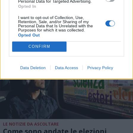
Quattro famiglie, un ex monastero
Personal Data for Targeted Advertising.
e una cassa comune. L’esempio di
Opted In
condominio solidale di Portaverta
I want to opt-out of Collection, Use,
Retention, Sale, and/or Sharing of my
Personal Data that Is Unrelated with the
Purposes for which it was collected.
Opted Out
CONFIRM
Data Deletion
Data Access
Privacy Policy
LE NOTIZIE DA ASCOLTARE
Come sono andate le elezioni