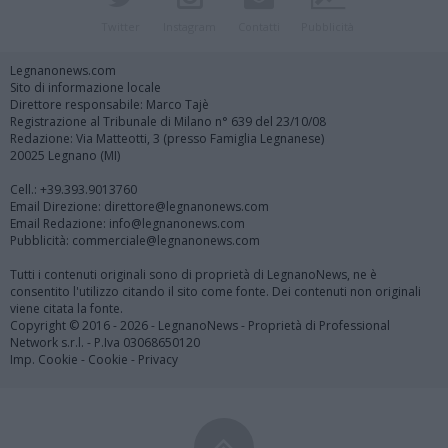
Twitter
Instagram
Contatti
Pubblicità
Legnanonews.com
Sito di informazione locale
Direttore responsabile: Marco Tajè
Registrazione al Tribunale di Milano n° 639 del 23/10/08
Redazione: Via Matteotti, 3 (presso Famiglia Legnanese)
20025 Legnano (MI)
Cell.: +39.393.9013760
Email Direzione: direttore@legnanonews.com
Email Redazione: info@legnanonews.com
Pubblicità: commerciale@legnanonews.com
Tutti i contenuti originali sono di proprietà di LegnanoNews, ne è
consentito l'utilizzo citando il sito come fonte. Dei contenuti non originali
viene citata la fonte.
Copyright © 2016 - 2026 - LegnanoNews - Proprietà di Professional
Network s.r.l. - P.Iva 03068650120
Imp. Cookie
-
Cookie
-
Privacy