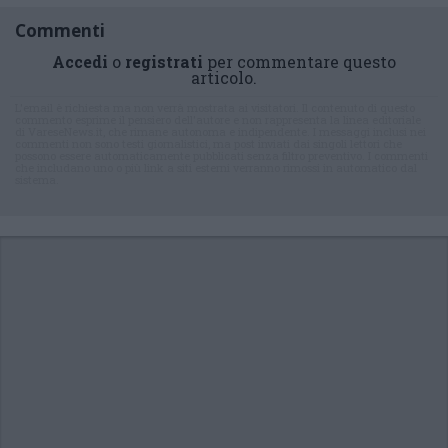
Commenti
Accedi
o
registrati
per commentare questo
articolo.
L'email è richiesta ma non verrà mostrata ai visitatori. Il contenuto di questo
commento esprime il pensiero dell'autore e non rappresenta la linea editoriale
di VareseNews.it, che rimane autonoma e indipendente. I messaggi inclusi nei
commenti non sono testi giornalistici, ma post inviati dai singoli lettori che
possono essere automaticamente pubblicati senza filtro preventivo. I commenti
che includano uno o più link a siti esterni verranno rimossi in automatico dal
sistema.