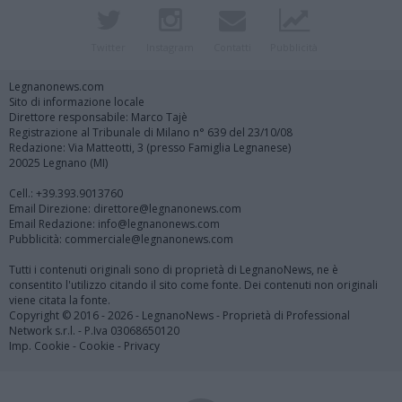
Twitter
Instagram
Contatti
Pubblicità
Legnanonews.com
Sito di informazione locale
Direttore responsabile: Marco Tajè
Registrazione al Tribunale di Milano n° 639 del 23/10/08
Redazione: Via Matteotti, 3 (presso Famiglia Legnanese)
20025 Legnano (MI)
Cell.: +39.393.9013760
Email Direzione: direttore@legnanonews.com
Email Redazione: info@legnanonews.com
Pubblicità: commerciale@legnanonews.com
Tutti i contenuti originali sono di proprietà di LegnanoNews, ne è
consentito l'utilizzo citando il sito come fonte. Dei contenuti non originali
viene citata la fonte.
Copyright © 2016 - 2026 - LegnanoNews - Proprietà di Professional
Network s.r.l. - P.Iva 03068650120
Imp. Cookie
-
Cookie
-
Privacy