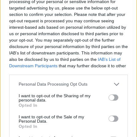
newsletter
processing of your personal or sensitive information for
targeted advertising by us, please use the below opt-out
section to confirm your selection. Please note that after your
opt-out request is processed you may continue seeing
interest-based ads based on personal information utilized by
Commenti
us or personal information disclosed to third parties prior to
your opt-out. You may separately opt-out of the further
Accedi
o
registrati
per commentare questo
articolo.
disclosure of your personal information by third parties on the
IAB’s list of downstream participants. This information may
L'email è richiesta ma non verrà mostrata ai visitatori. Il contenuto di questo
also be disclosed by us to third parties on the
IAB’s List of
commento esprime il pensiero dell'autore e non rappresenta la linea editoriale
di VareseNews.it, che rimane autonoma e indipendente. I messaggi inclusi nei
Downstream Participants
that may further disclose it to other
commenti non sono testi giornalistici, ma post inviati dai singoli lettori che
possono essere automaticamente pubblicati senza filtro preventivo. I commenti
third parties.
che includano uno o più link a siti esterni verranno rimossi in automatico dal
sistema.
Personal Data Processing Opt Outs
I want to opt-out of the Sharing of my
personal data.
Opted In
I want to opt-out of the Sale of my
Personal Data.
Opted In