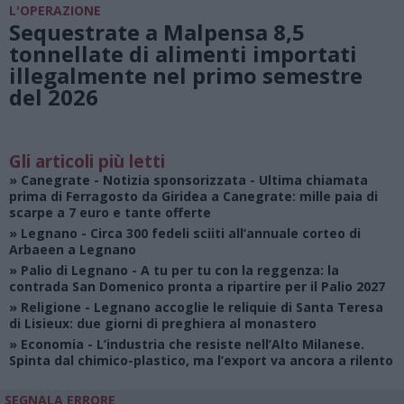
L'OPERAZIONE
Sequestrate a Malpensa 8,5
tonnellate di alimenti importati
illegalmente nel primo semestre
del 2026
Gli articoli più letti
»
Canegrate - Notizia sponsorizzata
- Ultima chiamata
prima di Ferragosto da Giridea a Canegrate: mille paia di
scarpe a 7 euro e tante offerte
»
Legnano
- Circa 300 fedeli sciiti all’annuale corteo di
Arbaeen a Legnano
»
Palio di Legnano
- A tu per tu con la reggenza: la
contrada San Domenico pronta a ripartire per il Palio 2027
»
Religione
- Legnano accoglie le reliquie di Santa Teresa
di Lisieux: due giorni di preghiera al monastero
»
Economia
- L’industria che resiste nell’Alto Milanese.
Spinta dal chimico-plastico, ma l’export va ancora a rilento
SEGNALA ERRORE