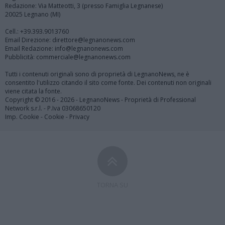
Redazione: Via Matteotti, 3 (presso Famiglia Legnanese)
20025 Legnano (MI)
Cell.: +39.393.9013760
Email Direzione: direttore@legnanonews.com
Email Redazione: info@legnanonews.com
Pubblicità: commerciale@legnanonews.com
Tutti i contenuti originali sono di proprietà di LegnanoNews, ne è
consentito l'utilizzo citando il sito come fonte. Dei contenuti non originali
viene citata la fonte.
Copyright © 2016 - 2026 - LegnanoNews - Proprietà di Professional
Network s.r.l. - P.Iva 03068650120
Imp. Cookie
-
Cookie
-
Privacy
TORNA SU