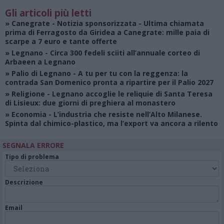
Gli articoli più letti
»
Canegrate - Notizia sponsorizzata
- Ultima chiamata
prima di Ferragosto da Giridea a Canegrate: mille paia di
scarpe a 7 euro e tante offerte
»
Legnano
- Circa 300 fedeli sciiti all’annuale corteo di
Arbaeen a Legnano
»
Palio di Legnano
- A tu per tu con la reggenza: la
contrada San Domenico pronta a ripartire per il Palio 2027
»
Religione
- Legnano accoglie le reliquie di Santa Teresa
di Lisieux: due giorni di preghiera al monastero
»
Economia
- L’industria che resiste nell’Alto Milanese.
Spinta dal chimico-plastico, ma l’export va ancora a rilento
SEGNALA ERRORE
Tipo di problema
Descrizione
Email