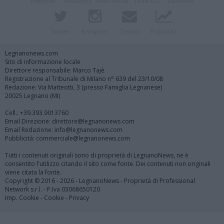
Registrati
Redazione
Invia notizia
Feed RSS
Facebook
Twitter
Instagram
Contatti
Pubblicità
Legnanonews.com
Sito di informazione locale
Direttore responsabile: Marco Tajè
Registrazione al Tribunale di Milano n° 639 del 23/10/08
Redazione: Via Matteotti, 3 (presso Famiglia Legnanese)
20025 Legnano (MI)
Cell.: +39.393.9013760
Email Direzione: direttore@legnanonews.com
Email Redazione: info@legnanonews.com
Pubblicità: commerciale@legnanonews.com
Tutti i contenuti originali sono di proprietà di LegnanoNews, ne è
consentito l'utilizzo citando il sito come fonte. Dei contenuti non originali
viene citata la fonte.
Copyright © 2016 - 2026 - LegnanoNews - Proprietà di Professional
Network s.r.l. - P.Iva 03068650120
Imp. Cookie
-
Cookie
-
Privacy