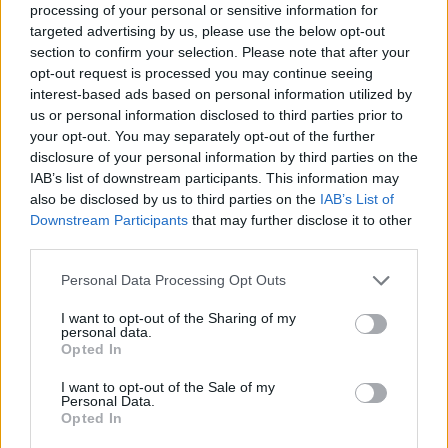
processing of your personal or sensitive information for
targeted advertising by us, please use the below opt-out
Commenti
section to confirm your selection. Please note that after your
Accedi
o
registrati
per commentare questo
opt-out request is processed you may continue seeing
articolo.
interest-based ads based on personal information utilized by
us or personal information disclosed to third parties prior to
L'email è richiesta ma non verrà mostrata ai visitatori. Il contenuto di questo
commento esprime il pensiero dell'autore e non rappresenta la linea editoriale
your opt-out. You may separately opt-out of the further
di VareseNews.it, che rimane autonoma e indipendente. I messaggi inclusi nei
commenti non sono testi giornalistici, ma post inviati dai singoli lettori che
disclosure of your personal information by third parties on the
possono essere automaticamente pubblicati senza filtro preventivo. I commenti
IAB’s list of downstream participants. This information may
che includano uno o più link a siti esterni verranno rimossi in automatico dal
sistema.
also be disclosed by us to third parties on the
IAB’s List of
Downstream Participants
that may further disclose it to other
third parties.
Personal Data Processing Opt Outs
I want to opt-out of the Sharing of my
personal data.
Opted In
I want to opt-out of the Sale of my
Personal Data.
Opted In