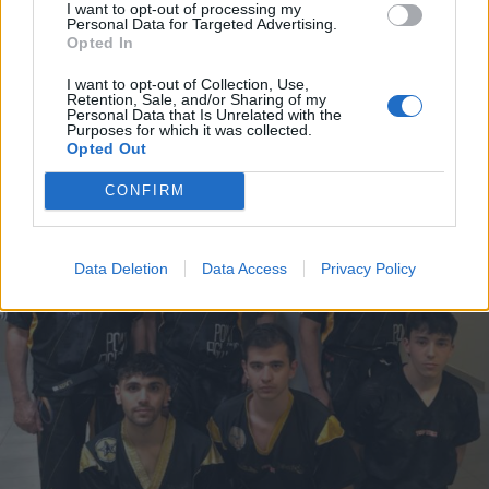
I want to opt-out of processing my
Personal Data for Targeted Advertising.
Opted In
I want to opt-out of Collection, Use,
Retention, Sale, and/or Sharing of my
Personal Data that Is Unrelated with the
ALTRE NOTIZIE DI DALMINE
Purposes for which it was collected.
Opted Out
CONFIRM
Data Deletion
Data Access
Privacy Policy