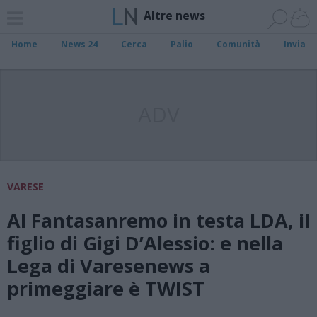
Altre news
Home
News 24
Cerca
Palio
Comunità
Invia
ADV
VARESE
Al Fantasanremo in testa LDA, il
figlio di Gigi D’Alessio: e nella
Lega di Varesenews a
primeggiare è TWIST