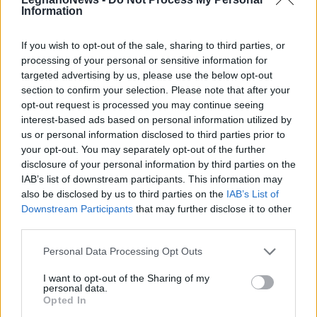
Information
Redazione
info@legnanonews.com
If you wish to opt-out of the sale, sharing to third parties, or
processing of your personal or sensitive information for
Noi della redazione di LegnanoNews abbiamo a cuore
targeted advertising by us, please use the below opt-out
l'informazione del nostro territorio e cerchiamo di essere
section to confirm your selection. Please note that after your
sempre in prima linea per informarvi in modo puntuale.
opt-out request is processed you may continue seeing
interest-based ads based on personal information utilized by
us or personal information disclosed to third parties prior to
PIÙ INFORMAZIONI SU
your opt-out. You may separately opt-out of the further
disclosure of your personal information by third parties on the
IAB’s list of downstream participants. This information may
LEGGI GLI ALTRI ARTICOLI DI
also be disclosed by us to third parties on the
IAB’s List of
ALTRE NEWS
Downstream Participants
that may further disclose it to other
third parties.
Personal Data Processing Opt Outs
I want to opt-out of the Sharing of my
Selezioniamo per te
personal data.
Opted In
Il meglio di