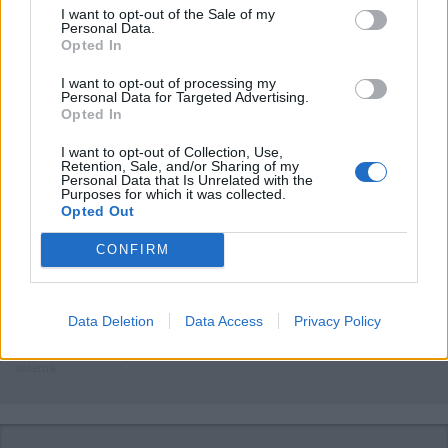
I want to opt-out of the Sale of my
Personal Data.
Opted In
I want to opt-out of processing my
Personal Data for Targeted Advertising.
Opted In
I want to opt-out of Collection, Use,
Retention, Sale, and/or Sharing of my
Personal Data that Is Unrelated with the
Purposes for which it was collected.
Opted Out
Commenti
Accedi
o
registrati
per commentare questo
CONFIRM
articolo.
L'email è richiesta ma non verrà mostrata ai visitatori. Il contenuto di questo
commento esprime il pensiero dell'autore e non rappresenta la linea editoriale
di VareseNews.it, che rimane autonoma e indipendente. I messaggi inclusi nei
Data Deletion
Data Access
Privacy Policy
commenti non sono testi giornalistici, ma post inviati dai singoli lettori che
possono essere automaticamente pubblicati senza filtro preventivo. I commenti
che includano uno o più link a siti esterni verranno rimossi in automatico dal
sistema.