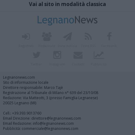
Vai al sito in modalità classica
Registrati
Redazione
Invia notizia
Feed RSS
Facebook
Twitter
Instagram
Contatti
Pubblicità
Legnanonews.com
Sito di informazione locale
Direttore responsabile: Marco Tajè
Registrazione al Tribunale di Milano n° 639 del 23/10/08
Redazione: Via Matteotti, 3 (presso Famiglia Legnanese)
20025 Legnano (MI)
Cell.: +39.393.9013760
Email Direzione: direttore@legnanonews.com
Email Redazione: info@legnanonews.com
Pubblicità: commerciale@legnanonews.com