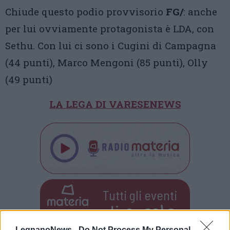
Chiude questo podio provvisorio
FG/
: anche
per lui ovviamente protagonista è LDA, con
Sethu. Con lui ci sono i Cugini di Campagna
(44 punti), Marco Mengoni (85 punti), Olly
(49 punti)
LA LEGA DI VARESENEWS
Tutti gli eventi
di
agosto
Via Confalonieri, 5
Castronno
LegnanoNews -
Do Not Process My Personal