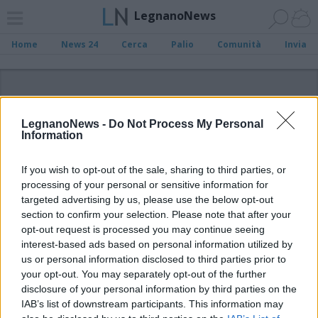
LegnanoNews
Home
News 24
Cerca
Palio
Comunità
Invia
ADV
LegnanoNews -
Do Not Process My Personal
Information
If you wish to opt-out of the sale, sharing to third parties, or
processing of your personal or sensitive information for
Archivio di "campionato studentesco di
targeted advertising by us, please use the below opt-out
calcio a 5"
section to confirm your selection. Please note that after your
opt-out request is processed you may continue seeing
Filtro per data
interest-based ads based on personal information utilized by
us or personal information disclosed to third parties prior to
Non è stato trovato nessun articolo.
your opt-out. You may separately opt-out of the further
Vai al sito in modalità classica
disclosure of your personal information by third parties on the
IAB’s list of downstream participants. This information may