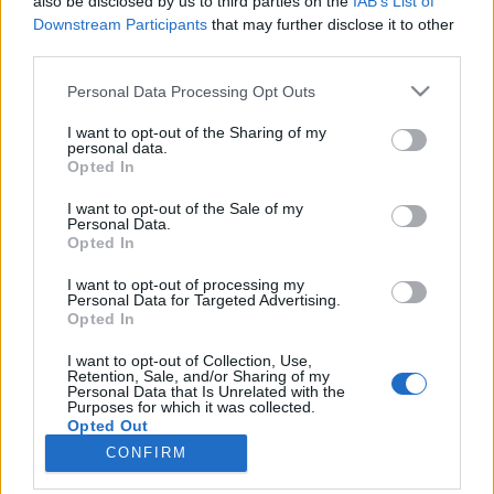
also be disclosed by us to third parties on the
IAB’s List of
Downstream Participants
that may further disclose it to other
third parties.
Personal Data Processing Opt Outs
Registrati
Redazione
Invia notizia
Feed RSS
Facebook
I want to opt-out of the Sharing of my
personal data.
Opted In
Twitter
Instagram
Contatti
Pubblicità
I want to opt-out of the Sale of my
Personal Data.
Legnanonews.com
Opted In
Sito di informazione locale
Direttore responsabile: Marco Tajè
Registrazione al Tribunale di Milano n° 639 del 23/10/08
I want to opt-out of processing my
Personal Data for Targeted Advertising.
Redazione: Via Matteotti, 3 (presso Famiglia Legnanese)
Opted In
20025 Legnano (MI)
Cell.: +39.393.9013760
I want to opt-out of Collection, Use,
Email Direzione: direttore@legnanonews.com
Retention, Sale, and/or Sharing of my
Personal Data that Is Unrelated with the
Email Redazione: info@legnanonews.com
Purposes for which it was collected.
Pubblicità: commerciale@legnanonews.com
Opted Out
Tutti i contenuti originali sono di proprietà di LegnanoNews, ne è
CONFIRM
consentito l'utilizzo citando il sito come fonte. Dei contenuti non originali
viene citata la fonte.