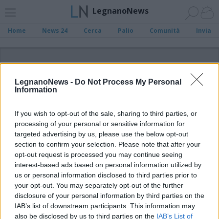
LegnanoNews
Home
News 24
Cerca
Palio
Comunità
Invia
ADV
LegnanoNews -
Do Not Process My Personal
Information
If you wish to opt-out of the sale, sharing to third parties, or
processing of your personal or sensitive information for
Archivio di "Aree Gioco Legnano"
targeted advertising by us, please use the below opt-out
section to confirm your selection. Please note that after your
opt-out request is processed you may continue seeing
Filtro per data
interest-based ads based on personal information utilized by
Non è stato trovato nessun articolo.
us or personal information disclosed to third parties prior to
your opt-out. You may separately opt-out of the further
Vai al sito in modalità classica
disclosure of your personal information by third parties on the
IAB’s list of downstream participants. This information may
also be disclosed by us to third parties on the
IAB’s List of