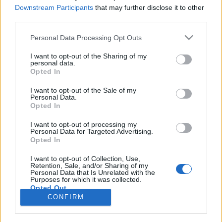
Downstream Participants
that may further disclose it to other
third parties.
Personal Data Processing Opt Outs
Registrati
Redazione
Invia notizia
Feed RSS
Facebook
I want to opt-out of the Sharing of my
personal data.
Twitter
Instagram
Contatti
Pubblicità
Opted In
I want to opt-out of the Sale of my
Legnanonews.com
Personal Data.
Sito di informazione locale
Opted In
Direttore responsabile: Marco Tajè
Registrazione al Tribunale di Milano n° 639 del 23/10/08
I want to opt-out of processing my
Redazione: Via Matteotti, 3 (presso Famiglia Legnanese)
Personal Data for Targeted Advertising.
20025 Legnano (MI)
Opted In
Cell.: +39.393.9013760
I want to opt-out of Collection, Use,
Email Direzione: direttore@legnanonews.com
Retention, Sale, and/or Sharing of my
Email Redazione: info@legnanonews.com
Personal Data that Is Unrelated with the
Pubblicità: commerciale@legnanonews.com
Purposes for which it was collected.
Opted Out
Tutti i contenuti originali sono di proprietà di LegnanoNews, ne è
CONFIRM
consentito l'utilizzo citando il sito come fonte. Dei contenuti non originali
viene citata la fonte.
Copyright © 2016 - 2026 - LegnanoNews - Proprietà di Professional