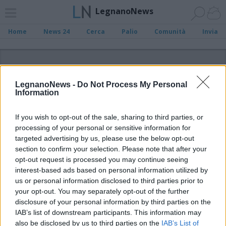
LegnanoNews
Home
News 24
Cerca
Palio
Comunità
Invia
ADV
LegnanoNews -
Do Not Process My Personal
Information
If you wish to opt-out of the sale, sharing to third parties, or
processing of your personal or sensitive information for
Archivio di "eventi estivi legnano"
targeted advertising by us, please use the below opt-out
section to confirm your selection. Please note that after your
opt-out request is processed you may continue seeing
Filtro per data
interest-based ads based on personal information utilized by
Non è stato trovato nessun articolo.
us or personal information disclosed to third parties prior to
your opt-out. You may separately opt-out of the further
Vai al sito in modalità classica
disclosure of your personal information by third parties on the
IAB’s list of downstream participants. This information may
also be disclosed by us to third parties on the
IAB’s List of