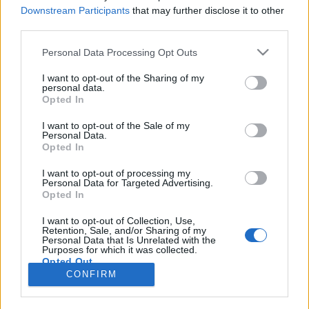
Downstream Participants
that may further disclose it to other
third parties.
Personal Data Processing Opt Outs
Registrati
Redazione
Invia notizia
Feed RSS
Facebook
I want to opt-out of the Sharing of my
personal data.
Twitter
Instagram
Contatti
Pubblicità
Opted In
I want to opt-out of the Sale of my
Legnanonews.com
Personal Data.
Sito di informazione locale
Opted In
Direttore responsabile: Marco Tajè
Registrazione al Tribunale di Milano n° 639 del 23/10/08
I want to opt-out of processing my
Redazione: Via Matteotti, 3 (presso Famiglia Legnanese)
Personal Data for Targeted Advertising.
20025 Legnano (MI)
Opted In
Cell.: +39.393.9013760
I want to opt-out of Collection, Use,
Email Direzione: direttore@legnanonews.com
Retention, Sale, and/or Sharing of my
Email Redazione: info@legnanonews.com
Personal Data that Is Unrelated with the
Pubblicità: commerciale@legnanonews.com
Purposes for which it was collected.
Opted Out
Tutti i contenuti originali sono di proprietà di LegnanoNews, ne è
CONFIRM
consentito l'utilizzo citando il sito come fonte. Dei contenuti non originali
viene citata la fonte.
Copyright © 2016 - 2026 - LegnanoNews - Proprietà di Professional