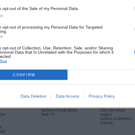
Tere
Cle
o opt-out of the Sale of my Personal Data.
Ric
In
Ant
Ant
to opt-out of processing my Personal Data for Targeted
ing.
Gia
In
Luig
Ric
o opt-out of Collection, Use, Retention, Sale, and/or Sharing
ROS
ersonal Data that Is Unrelated with the Purposes for which it
Mari
lected.
Out
CONFIRM
Registrati
Redazione
Invia notizia
Feed RSS
Facebook
Data Deletion
Data Access
Privacy Policy
ORI
MULTIMEDIA
COMUNITÀ
Gallerie Fotografiche
Foto dei lettori
ese
Web TV
Auguri
Lettere al direttore
Animali
a
muni