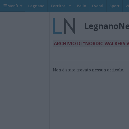
Menù
Legnano
Territori
Palio
Eventi
Sport
V
LegnanoN
ARCHIVIO DI "NORDIC WALKERS 
Non è stato trovato nessun articolo.