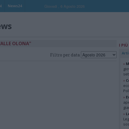
N
News24
Giovedi , 6 Agosto 2026
ews
VALLE OLONA"
I PIÙ
Arti
Filtro per data
»
M
gio
se
»
C
eco
Pol
»
E
ape
gia
»
L
Leg
so