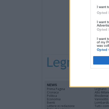
I want t
Opted 
I want 
Advertis
Opted 
I want t
of my P
was col
Opted 
NEWS
TERRIT
Prima Pagina
Legnano
Cronaca
Alto Milan
Politica
Rhodense
Economia
Varesotto
Eventi
Lombardi
Lettere in redazione
Tutti i co