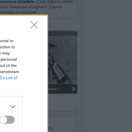
icurezza stradale
- Cade dalla bicicletta
corso Sempione a Legnano: 22enne
sportato in ospedale
lerie Fotografiche
WebTV
sonal or
ection to
ou may
 personal
out of the
 downstream
B’s List of
Gli Ambulanti di Forte dei Marmi® ...
rdiamo i nostri cari
ian Jasik
- Annuncio famiglia
lle Mazzini
- Annuncio famiglia