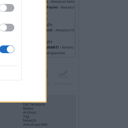
sa Squicciarini ved. Greco
- Annuncio famiglia
mentina Martinenghi ved. Pasini
- Annuncio famiglia
cardo Basile
- Partecipazione
hony Napoli
- Partecipazione
hony Napoli
- Annuncio famiglia
nfranco Schieroni Giacometti
- Annuncio famiglia
i Codini
- Annuncio famiglia
cardo Basile
- Annuncio famiglia
A MALINVERNO ved. TETTAMANTI
- Annuncio famiglia
a Panisi ved. Bianchi
- Partecipazione
Twitter
Instagram
Contatti
Pubblicità
UTILITÀ
Dal Territorio
Meteo
Archivio
Tag
News24
Articoli più letti