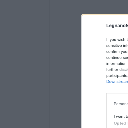
LegnanoN
If you wish 
sensitive in
confirm you
continue se
information 
further disc
participants
Downstream 
Persona
I want t
Opted 