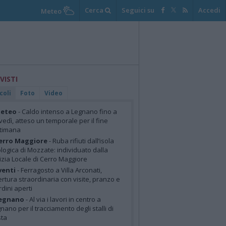
Cerca
Seguici su
Accedi
Meteo
 VISTI
coli
Foto
Video
eteo
- Caldo intenso a Legnano fino a
vedì, atteso un temporale per il fine
ttimana
erro Maggiore
- Ruba rifiuti dall’isola
logica di Mozzate: individuato dalla
izia Locale di Cerro Maggiore
venti
- Ferragosto a Villa Arconati,
rtura straordinaria con visite, pranzo e
rdini aperti
egnano
- Al via i lavori in centro a
nano per il tracciamento degli stalli di
sta