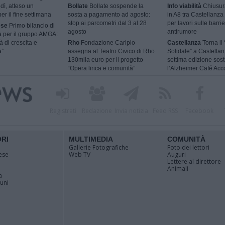
dì, atteso un
Bollate
Bollate sospende la
Info viabilità
Chiusur
er il fine settimana
sosta a pagamento ad agosto:
in A8 tra Castellanza
stop ai parcometri dal 3 al 28
per lavori sulle barri
ese
Primo bilancio di
agosto
antirumore
tà per il gruppo AMGA:
à di crescita e
Rho
Fondazione Cariplo
Castellanza
Torna il 
a”
assegna al Teatro Civico di Rho
Solidale” a Castellan
130mila euro per il progetto
settima edizione sos
“Opera lirica e comunità”
l’Alzheimer Café Acc
Registrati
Redazione
Invia notizia
Feed RSS
Facebook
ORI
MULTIMEDIA
COMUNITÀ
Gallerie Fotografiche
Foto dei lettori
ese
Web TV
Auguri
Lettere al direttore
Animali
a
muni