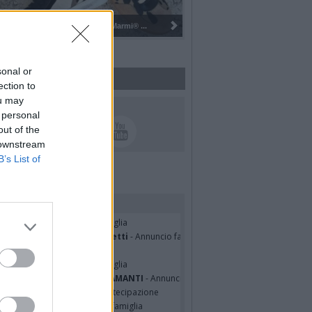
Pulizia del bosco del Rugareto a ...
sonal or
ection to
ou may
UICI SUI SOCIAL
 personal
out of the
 downstream
B’s List of
rdiamo i nostri cari
hony Napoli
- Annuncio famiglia
nfranco Schieroni Giacometti
- Annuncio famiglia
i Codini
- Annuncio famiglia
cardo Basile
- Annuncio famiglia
A MALINVERNO ved. TETTAMANTI
- Annuncio famiglia
a Panisi ved. Bianchi
- Partecipazione
RO SPIGAROLO
- Annuncio famiglia