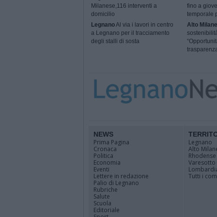
Milanese,116 interventi a
fino a giove
domicilio
temporale p
Legnano
Al via i lavori in centro
Alto Milan
a Legnano per il tracciamento
sostenibili
degli stalli di sosta
“Opportunit
trasparenz
NEWS
TERRIT
Prima Pagina
Legnano
Cronaca
Alto Milan
Politica
Rhodense
Economia
Varesotto
Eventi
Lombardi
Lettere in redazione
Tutti i co
Palio di Legnano
Rubriche
Salute
Scuola
Editoriale
Sport