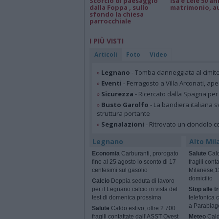
Scorcio di paesaggio
Isa e Lele 50 an
dalla Foppa , sullo
matrimonio, a
sfondo la chiesa
parrocchiale
I PIÙ VISTI
Articoli
Foto
Video
»
Legnano
- Tomba danneggiata al cimit
»
Eventi
- Ferragosto a Villa Arconati, ape
»
Sicurezza
- Ricercato dalla Spagna per
»
Busto Garolfo
- La bandiera italiana s
struttura portante
»
Segnalazioni
- Ritrovato un ciondolo c
Legnano
Alto Mil
Economia
Carburanti, prorogato
Salute
Cald
fino al 25 agosto lo sconto di 17
fragili con
centesimi sul gasolio
Milanese,11
domicilio
Calcio
Doppia seduta di lavoro
per il Legnano calcio in vista del
Stop alle tr
test di domenica prossima
telefonica 
a Parabiag
Salute
Caldo estivo, oltre 2.700
fragili contattate dall’ASST Ovest
Meteo
Cald