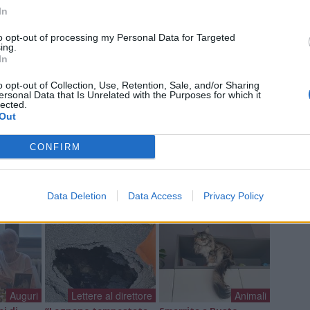
Mari
In
Fulv
Mari
to opt-out of processing my Personal Data for Targeted
ing.
EMM
In
Mari
o opt-out of Collection, Use, Retention, Sale, and/or Sharing
ersonal Data that Is Unrelated with the Purposes for which it
lected.
Out
a non va in ferie: ogni
CONFIRM
a per te
 Castronno propone un appuntamento diverso ogni sera, tra
Data Deletion
Data Access
Privacy Policy
rsazioni, laboratori creativi, sfide musicali e burraco
Auguri
Lettere al direttore
Animali