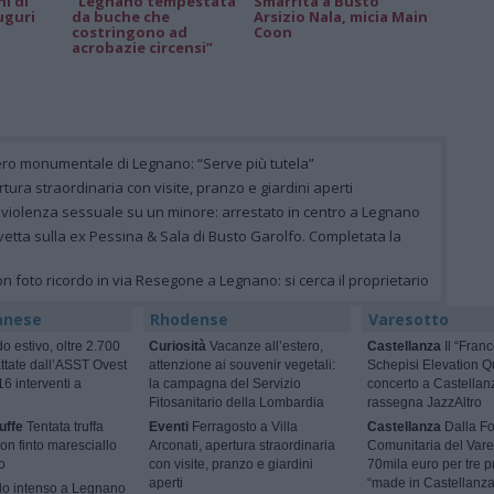
ni di
“Legnano tempestata
Smarrita a Busto
uguri
da buche che
Arsizio Nala, micia Main
costringono ad
Coon
acrobazie circensi”
ero monumentale di Legnano: “Serve più tutela”
rtura straordinaria con visite, pranzo e giardini aperti
 violenza sessuale su un minore: arrestato in centro a Legnano
vetta sulla ex Pessina & Sala di Busto Garolfo. Completata la
on foto ricordo in via Resegone a Legnano: si cerca il proprietario
anese
Rhodense
Varesotto
o estivo, oltre 2.700
Curiosità
Vacanze all’estero,
Castellanza
Il “Fran
tattate dall’ASST Ovest
attenzione ai souvenir vegetali:
Schepisi Elevation Qu
6 interventi a
la campagna del Servizio
concerto a Castellan
Fitosanitario della Lombardia
rassegna JazzAltro
uffe
Tentata truffa
Eventi
Ferragosto a Villa
Castellanza
Dalla F
con finto maresciallo
Arconati, apertura straordinaria
Comunitaria del Vare
o
con visite, pranzo e giardini
70mila euro per tre p
aperti
“made in Castellanza
o intenso a Legnano