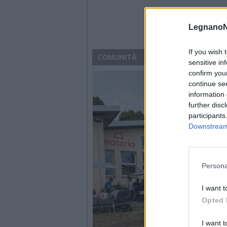
LegnanoN
If you wish 
COMUNITÀ
sensitive in
confirm you
continue se
information 
further disc
participants
Downstream 
Persona
I want t
Opted 
I want t