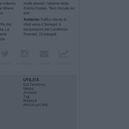
a notturna
multe stradali: l’allarme della
 e Milano
Polizia Postale, “Non cliccate sui
ere
link”
Ambiente
Traffico illecito di
“Pic-Nic
rifiuti verso il Senegal: 6
za. La
perquisizioni dei Carabinieri
tiene
Forestali, 10 indagati
orsi
Twitter
Instagram
Contatti
Pubblicità
UTILITÀ
Dal Territorio
Meteo
Archivio
Tag
News24
Articoli più letti