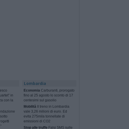
Lombardia
cesco
Economia
Carburanti, prorogato
artet” in
fino al 25 agosto lo sconto di 17
za con la
centesimi sul gasolio
Mobilità
Il treno in Lombardia
ondazione
vale 3,26 milioni di euro. Ed
sotto
evita 275mila tonnellate di
rogetti
emissioni di CO2
”
Stop alle truffe
Falsi SMS sulle