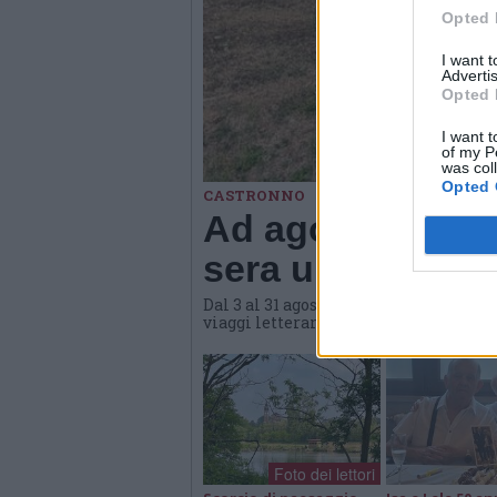
Opted 
I want 
Advertis
Opted 
I want t
of my P
was col
Opted 
CASTRONNO
Ad agosto Materi
sera una propost
Dal 3 al 31 agosto l'hub culturale di
viaggi letterari e gastronomici, conve
Foto dei lettori