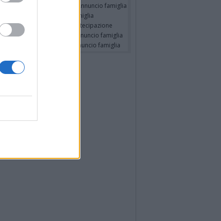
a Pia Volpe ved. Pilutti
- Annuncio famiglia
io Barlascini
- Annuncio famiglia
a Panisi ved. Bianchi
- Partecipazione
A ORI ved. BUSCAROLI
- Annuncio famiglia
a Panisi ved. Bianchi
- Annuncio famiglia