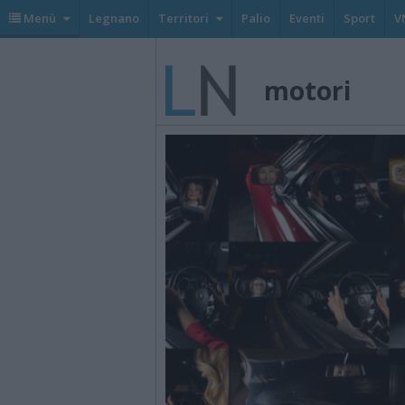
Menù
Legnano
Territori
Palio
Eventi
Sport
V
motori