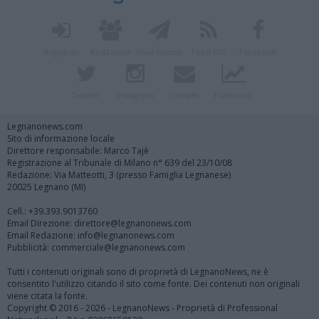
Registrati
Redazione
Invia notizia
Feed RSS
Facebook
Twitter
Instagram
Contatti
Pubblicità
Legnanonews.com
Sito di informazione locale
Direttore responsabile: Marco Tajè
Registrazione al Tribunale di Milano n° 639 del 23/10/08
Redazione: Via Matteotti, 3 (presso Famiglia Legnanese)
20025 Legnano (MI)
Cell.: +39.393.9013760
Email Direzione: direttore@legnanonews.com
Email Redazione: info@legnanonews.com
Pubblicità: commerciale@legnanonews.com
Tutti i contenuti originali sono di proprietà di LegnanoNews, ne è
consentito l'utilizzo citando il sito come fonte. Dei contenuti non originali
viene citata la fonte.
Copyright © 2016 - 2026 - LegnanoNews - Proprietà di Professional